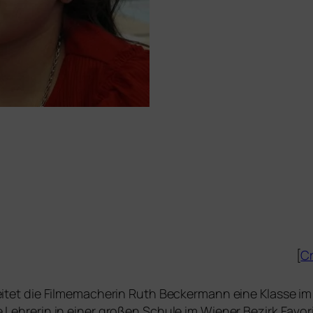
[
Cr
ei­tet die Filmemacherin Ruth Beckermann eine Klasse im 
te Lehrerin in einer gro­ßen Schule im Wiener Bezirk Favor