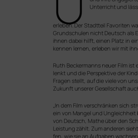
Ü
Unterricht und läss
er­le­ben. Der Stadtteil Favoriten w
Grundschulen nicht Deutsch als Erst
ihnen dabei hilft, einen Platz in ein
ken­nen ler­nen, erle­ben wir mit i
Ruth Beckermanns neu­er Film ist e
lenkt und die Perspektive der Kinde
Fragen stellt, auf die vie­le von 
Zukunft unse­rer Gesellschaft auch
„
In dem Film ver­schrän­ken sich stru
ein von Mangel und Ungleichheit b
von Deutsch, Mathe über den Schwi
Leistung zählt. Zum ande­ren sieht
fen, wie sie an Aufgaben wach­sen u