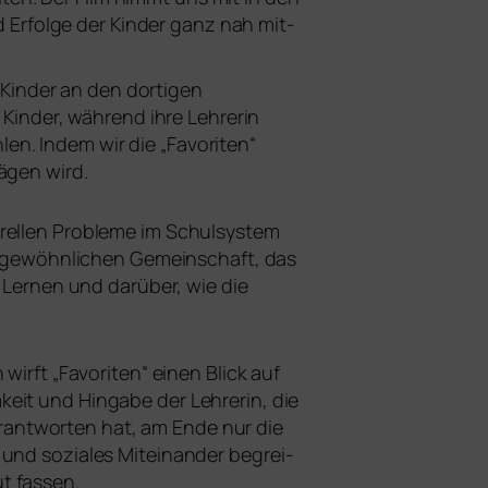
d Erfolge der Kinder ganz nah mit­
 Kinder an den dor­ti­gen
 Kinder, wäh­rend ihre Lehrerin
h­len. Indem wir die „Favoriten“
ä­gen wird.
­rel­len Probleme im Schulsystem
unge­wöhn­li­chen Gemeinschaft, das
 Lernen und dar­über, wie die
n wirft „Favoriten“ einen Blick auf
keit und Hingabe der Lehrerin, die
ant­wor­ten hat, am Ende nur die
 und sozia­les Miteinander begrei­
t fas­sen.