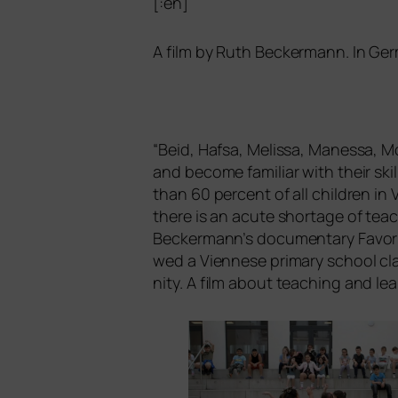
[:en]
A film by Ruth Beckermann. In Ge
“
Beid, Hafsa, Melissa, Manessa, Mo
and beco­me fami­li­ar with their sk
than 60 per­cent of all child­ren i
the­re is an acu­te shorta­ge of tea­
Beckermann’s docu­men­ta­ry
Favor
wed a Viennese pri­ma­ry school clas
ni­ty. A film about tea­ching and le