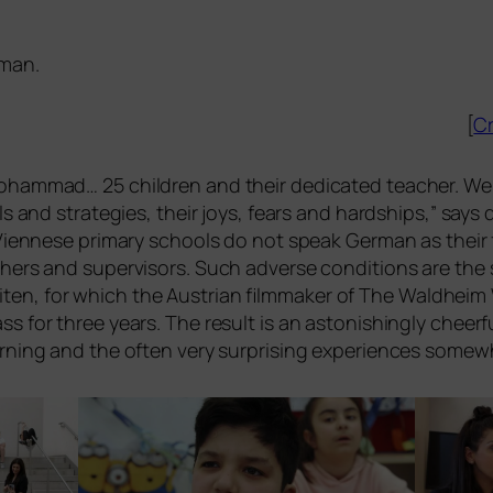
rman.
[
Cr
hammad… 25 child­ren and their dedi­ca­ted tea­cher. We
ills and stra­te­gies, their joys, fears and hard­ships,” sa
n Viennese pri­ma­ry schools do not speak German as their 
chers and super­vi­sors. Such adver­se con­di­ti­ons are the
iten
, for which the Austrian film­ma­ker of
The Waldheim
s for three years. The result is an asto­nis­hin­gly cheerf
ar­ning and the often very sur­pri­sing expe­ri­en­ces some­