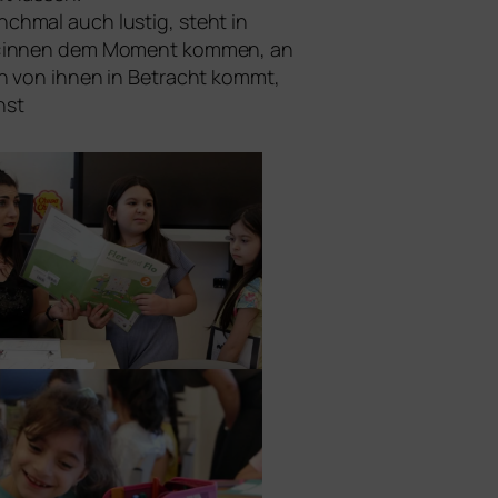
ch­mal auch lus­tig, steht in
ler:innen dem Moment kom­men, an
ten von ihnen in Betracht kommt,
nst