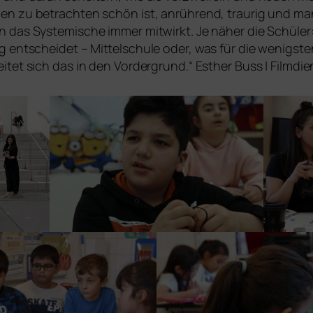
en zu betrach­ten schön ist, anrüh­rend, trau­rig und man
n das Systemische immer mit­wirkt. Je näher die Schü
ng ent­schei­det – Mittelschule oder, was für die wenigs­
i­tet sich das in den Vordergrund.“ Esther Buss | Filmdie