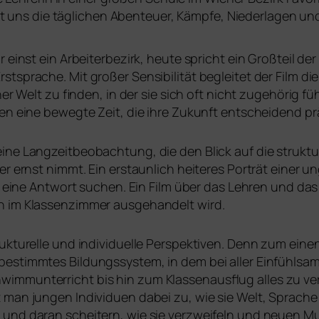
t uns die täg­li­chen Abenteuer, Kämpfe, Niederlagen un
ar einst ein Arbeiterbezirk, heu­te spricht ein Großteil der
sprache. Mit gro­ßer Sensibilität beglei­tet der Film die
er Welt zu fin­den, in der sie sich oft nicht zuge­hö­rig fü
hnen eine beweg­te Zeit, die ihre Zukunft ent­schei­dend pr
ine Langzeitbeobachtung, die den Blick auf die struk­tu
r ernst nimmt. Ein erstaun­lich hei­te­res Porträt einer 
uns eine Antwort suchen. Ein Film über das Lehren und das
 im Klassenzimmer aus­ge­han­delt wird.
k­tu­rel­le und indi­vi­du­el­le Perspektiven. Denn zum eine
estimm­tes Bildungssystem, in dem bei aller Einfühlsam
mmunterricht bis hin zum Klassenausflug alles zu ver­
 man jun­gen Individuen dabei zu, wie sie Welt, Sprache
nd dar­an schei­tern, wie sie ver­zwei­feln und neu­en Mu