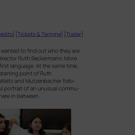
edits
] [
Tickets
&
Termine
] [
Trailer
]
 wan­ted to find out who they are
ys direc­tor Ruth Beckermann. More
first lan­guage. At the same time,
 start­ing point of Ruth
 Waltz
and
Mutzenbacher
fol­lo­
ul por­trait of an unu­su­al com­mu­
whe­re in between.