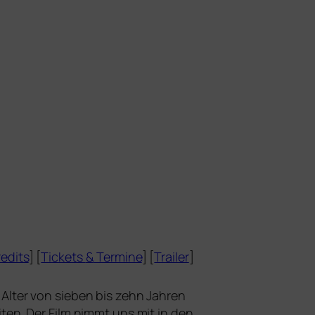
edits
] [
Tickets
&
Termine
] [
Trailer
]
Alter von sie­ben bis zehn Jahren
iten. Der Film nimmt uns mit in den