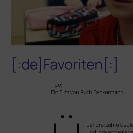
[:de]Favoriten[:]
[:de]
Ein Film von Ruth Beckermann.
ber drei Jahre begl
und ihre enga­gier­