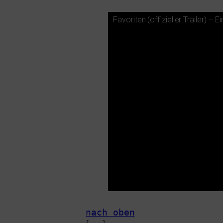
Favoriten (offi­zi­el­ler Trailer)
nach oben