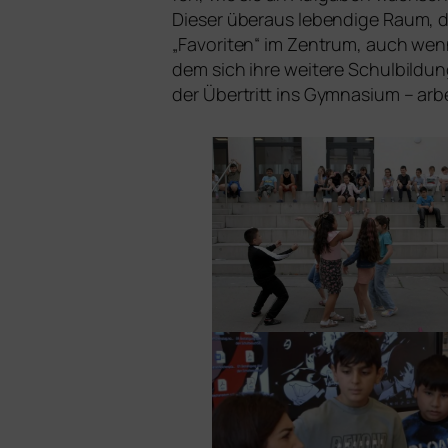
Dieser über­aus leben­di­ge Raum, d
„Favoriten“ im Zentrum, auch wen
dem sich ihre wei­te­re Schulbildu
der Übertritt ins Gymnasium – arbe