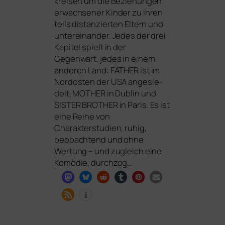
krei­sen um die Beziehungen
erwach­se­ner Kinder zu ihren
teils distan­zier­ten Eltern und
unter­ein­an­der. Jedes der drei
Kapitel spielt in der
Gegenwart, jedes in einem
ande­ren Land:
FATHER
ist im
Nordosten der
USA
ange­sie­
delt,
MOTHER
in Dublin und
SISTER
BROTHER
in Paris. Es ist
eine Reihe von
Charakterstudien, ruhig,
beob­ach­tend und ohne
Wertung – und zugleich eine
Komödie, durchzog…