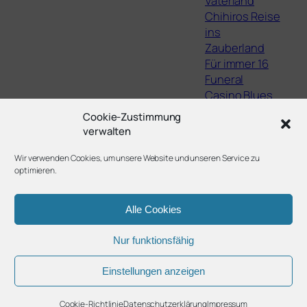
Vaterland
Chihiros Reise
ins
Zauberland
Für immer 16
Funeral
Casino Blues
The Lights,
Cookie-Zustimmung
They Fall
verwalten
Staatsschutz
Filme von Jean
Wir verwenden Cookies, um unsere Website und unseren Service zu
optimieren.
Eustache
Alle Cookies
Nur funktionsfähig
Twenty Twenty-Five
Gestaltet mit
WordPress
Einstellungen anzeigen
Cookie-Richtlinie
Datenschutzerklärung
Impressum