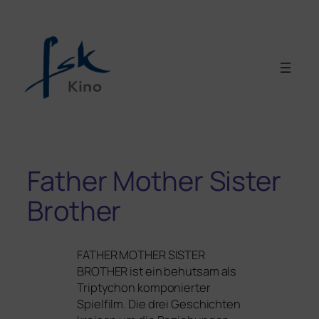
Father Mother Sister
Brother
FATHER
MOTHER
SISTER
BROTHER
ist ein behut­sam als
Triptychon kom­po­nier­ter
Spielfilm. Die drei Geschichten