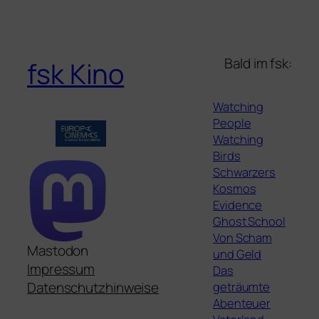
Bald im fsk:
fsk Kino
Watching
People
Watching
Birds
Schwarzers
Kosmos
Evidence
Ghost School
Von Scham
Mastodon
und Geld
Impressum
Das
geträumte
Datenschutzhinweise
Abenteuer