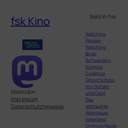
Bald im fsk:
fsk Kino
Watching
People
Watching
Birds
Schwarzers
Kosmos
Evidence
Ghost School
Von Scham
Mastodon
und Geld
Impressum
Das
geträumte
Datenschutzhinweise
Abenteuer
Vaterland
Chihiros Reise