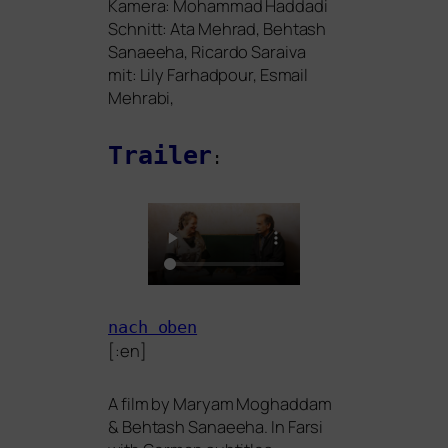
Kamera: Mohammad Haddadi
Schnitt: Ata Mehrad, Behtash
Sanaeeha, Ricardo Saraiva
mit: Lily Farhadpour, Esmail
Mehrabi,
Trailer
:
nach oben
[:en]
A film by Maryam Moghaddam
&
Behtash Sanaeeha. In Farsi