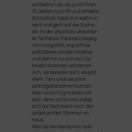
schließ­lich sei sie ja mit ihren
70 Jahren noch fit und attrak­tiv.
Schließlich fasst sich Mahin in
Herz und geht auf die Suche.
Als ihr der eben­falls ver­wit­we­
te Taxifahrer Faramarz begeg­
net und gefällt, ergreift sie
selbst­be­wusst die Initiative
und lädt ihn zu sich ein. Die
bei­den kom­men ver­ste­hen
sich, ver­ab­re­den sich, es gibt
Wein, Tanz und natür­lich
selbst­ge­ba­cke­nen Kuchen.
Aber vor­sich­tig müs­sen sie
sein, denn schon erkun­digt
sich die Nachbarin nach den
unbe­kann­ten Stimmen im
Haus.
Weil sie die Menschen rea­li­