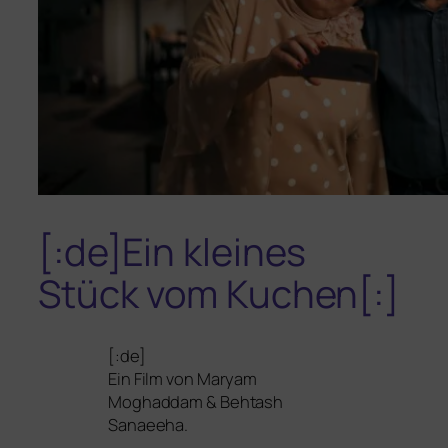
[:de]Ein kleines
Stück vom Kuchen[:]
[:de]
Ein Film von Maryam
Moghaddam
&
Behtash
Sanaeeha.