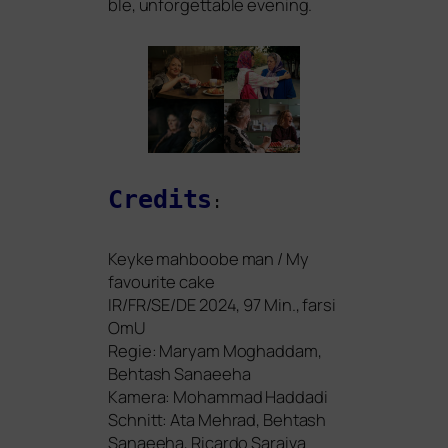
ble, unfor­gettable evening.
Credits
:
Keyke mah­boo­be man / My
favou­ri­te cake
IR
/
FR
/
SE
/
DE
2024, 97 Min., far­si
OmU
Regie: Maryam Moghaddam,
Behtash Sanaeeha
Kamera: Mohammad Haddadi
Schnitt: Ata Mehrad, Behtash
Sanaeeha, Ricardo Saraiva