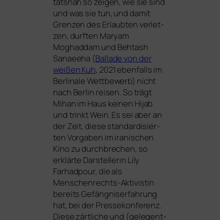
täts­nah so zei­gen, wie sie sind
und was sie tun, und damit
Grenzen des Erlaubten ver­let­
zen, durf­ten Maryam
Moghaddam und Behtash
Sanaeeha (
Ballade von der
wei­ßen Kuh
, 2021 eben­falls im
Berlinale Wettbewerb) nicht
nach Berlin rei­sen. So trägt
Mihan im Haus kei­nen Hijab
und trinkt Wein. Es sei aber an
der Zeit, die­se stan­dar­di­sier­
ten Vorgaben im ira­ni­schen
Kino zu durch­bre­chen, so
erklär­te Darstellerin Lily
Farhadpour, die als
Menschenrechts-Aktivistin
bereits Gefängniserfahrung
hat, bei der Pressekonferenz.
Diese zärt­li­che und (gele­gent­