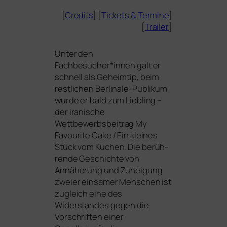
[
Credits
] [
Tickets
&
Termine
]
[
Trailer
]
Unter den
Fachbesucher*innen galt er
schnell als Geheimtip, beim
rest­li­chen Berlinale-Publikum
wur­de er bald zum Liebling –
der ira­ni­sche
Wettbewerbsbeitrag
My
Favourite Cake / Ein klei­nes
Stück vom Kuchen
. Die berüh­
ren­de Geschichte von
Annäherung und Zuneigung
zwei­er ein­sa­mer Menschen ist
zugleich eine des
Widerstandes gegen die
Vorschriften einer