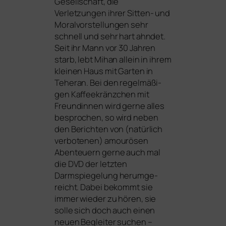
Gesellschaft, die
Verletzungen ihrer Sitten- und
Moralvorstellungen sehr
schnell und sehr hart ahn­det.
Seit ihr Mann vor 30 Jahren
starb, lebt Mihan allein in ihrem
klei­nen Haus mit Garten in
Teheran. Bei den regel­mä­ßi­
gen Kaffeekränzchen mit
Freundinnen wird ger­ne alles
bespro­chen, so wird neben
den Berichten von (natür­lich
ver­bo­te­nen) amou­rö­sen
Abenteuern ger­ne auch mal
die
DVD
der letz­ten
Darmspiegelung her­um­ge­
reicht. Dabei bekommt sie
immer wie­der zu hören, sie
sol­le sich doch auch einen
neu­en Begleiter suchen –