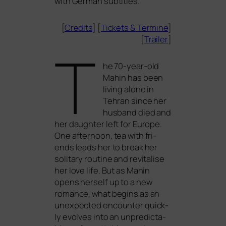
with German subtitles.
[
Credits
] [
Tickets
&
Termine
]
[
Trailer
]
T
he 70-year-old
Mahin has been
living alo­ne in
Tehran sin­ce her
hus­band died and
her daugh­ter left for Europe.
One after­noon, tea with fri­
ends leads her to break her
soli­ta­ry rou­ti­ne and revi­ta­li­se
her love life. But as Mahin
opens hers­elf up to a new
romance, what beg­ins as an
unex­pec­ted encoun­ter quick­
ly evol­ves into an unpre­dic­ta­