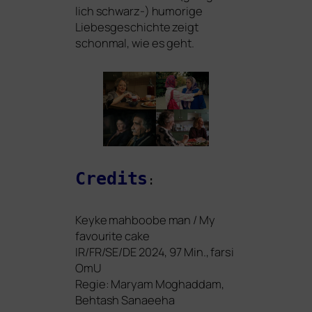
lich schwarz-) humo­ri­ge
Liebesgeschichte zeigt
schon­mal, wie es geht.
Credits
:
Keyke mah­boo­be man / My
favou­ri­te cake
IR
/
FR
/
SE
/
DE
2024, 97 Min., far­si
OmU
Regie: Maryam Moghaddam,
Behtash Sanaeeha