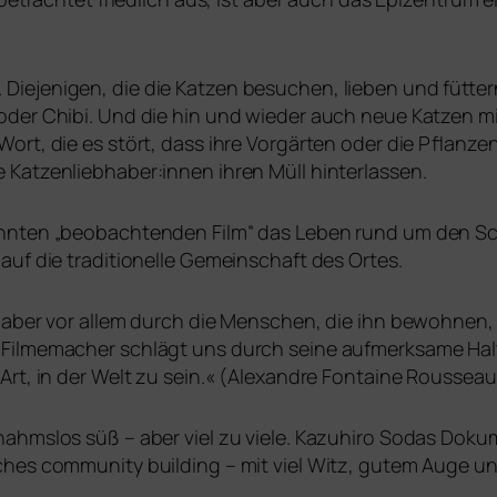
iejenigen, die die Katzen besu­chen, lie­ben und füt­t
er Chibi. Und die hin und wie­der auch neue Katzen mit­
ort, die es stört, dass ihre Vorgärten oder die Pflanze
 Katzenliebhaber:innen ihren Müll hinterlassen.
hn­ten „beob­ach­ten­den Film“ das Leben rund um den S
 auf die tra­di­tio­nel­le Gemeinschaft des Ortes.
 aber vor allem durch die Menschen, die ihn bewoh­nen, 
 Filmemacher schlägt uns durch sei­ne auf­merk­sa­me Ha
 Art, in der Welt zu sein.« (Alexandre Fontaine Rousse
ahms­los süß – aber viel zu vie­le. Kazuhiro Sodas Dokume
i­ches com­mu­ni­ty buil­ding – mit viel Witz, gutem Auge u