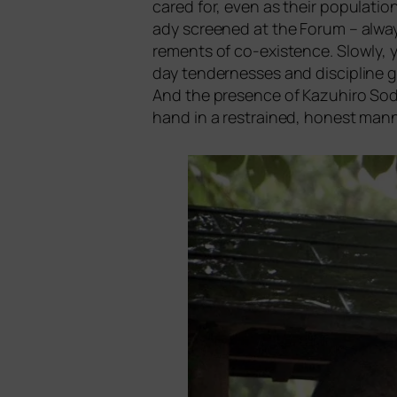
cared for, even as their popu­la­t
a­dy scree­ned at the
Forum
– alway
re­ments of co-exis­tence. Slowly, yet
day ten­der­nes­ses and disci­pli­ne 
And the pre­sence of Kazuhiro Soda 
hand in a res­trai­ned, honest mann