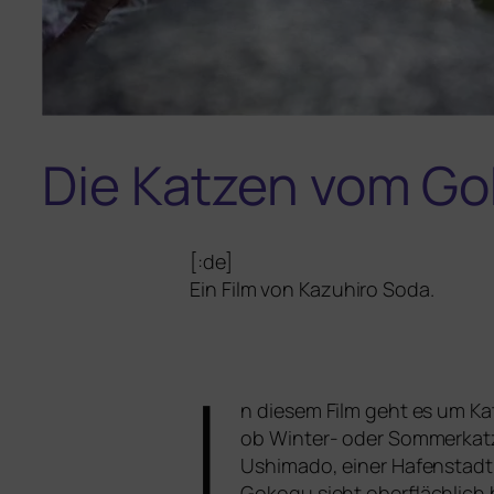
Die Katzen vom G
[:de]
Ein Film von Kazuhiro Soda.
I
n die­sem Film geht es um Kat
ob Winter- oder Sommerkatze
Ushimado, einer Hafenstadt a
Gokogu sieht ober­fläch­lich 