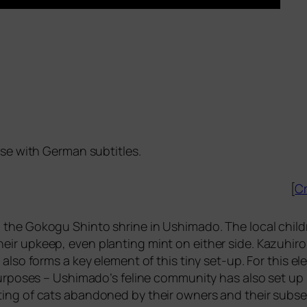
ese with German subtitles.
[
Cr
 the Gokogu Shinto shri­ne in Ushimado. The local child
heir upkeep, even plan­ting mint on eit­her side. Kazuhir
hat also forms a key ele­ment of this tiny set-up. For this ele
al pur­po­ses – Ushimado’s feline com­mu­ni­ty has also set 
sis­ting of cats aban­do­ned by their owners and their sub­