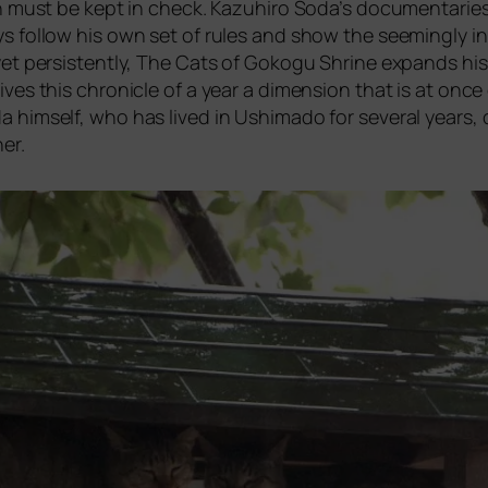
i­on must be kept in check. Kazuhiro Soda’s docu­men­ta­r
s fol­low his own set of rules and show the see­mingly inn
 per­sis­t­ent­ly,
The Cats of Gokogu Shrine
expands his 
gives this chro­nic­le of a year a dimen­si­on that is at on
hims­elf, who has lived in Ushimado for seve­ral years, ca
er.