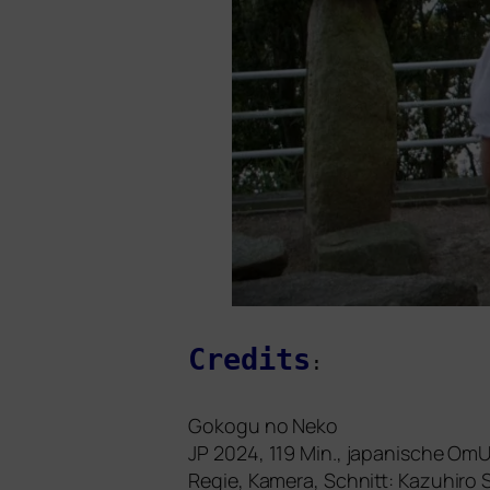
Credits
:
Gokogu no Neko
JP
2024, 119 Min., japa­ni­sche Om
Regie, Kamera, Schnitt: Kazuhiro