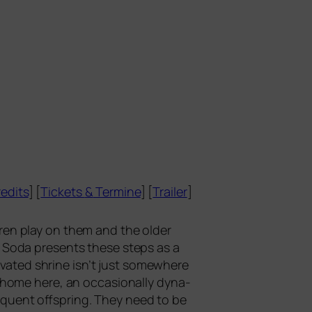
edits
] [
Tickets
&
Termine
] [
Trailer
]
­ren play on them and the older
o Soda pres­ents the­se steps as a
­va­ted shri­ne isn’t just some­whe­re
up home here, an occa­sio­nal­ly dyna­
se­quent off­spring. They need to be