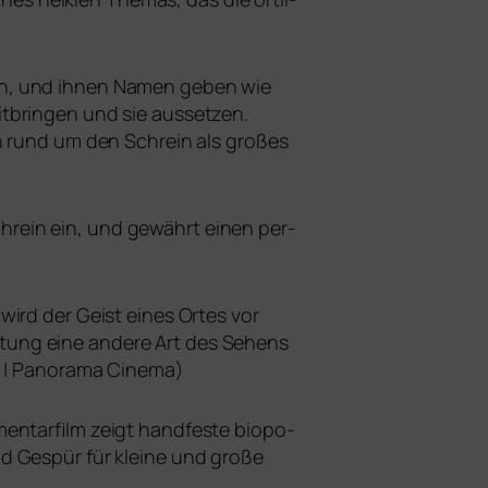
ern, und ihnen Namen geben wie
brin­gen und sie aus­set­zen.
n rund um den Schrein als gro­ßes
chrein ein, und gewährt einen per­
wird der Geist eines Ortes vor
ltung eine ande­re Art des Sehens
au | Panorama Cinema)
ntarfilm zeigt hand­fes­te bio­po­
nd Gespür für klei­ne und gro­ße