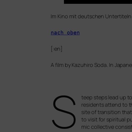
Im Kino mit deut­schen Untertiteln
nach oben
[:en]
A film by Kazuhiro Soda. In Japan
S
teep steps lead up to
resi­dents attend to t
site of tran­si­ti­on t
to visit for spi­ri­tu­
mic coll­ec­ti­ve con­