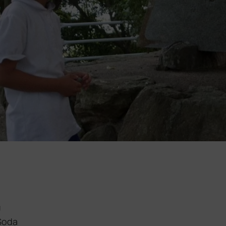
U
 Soda