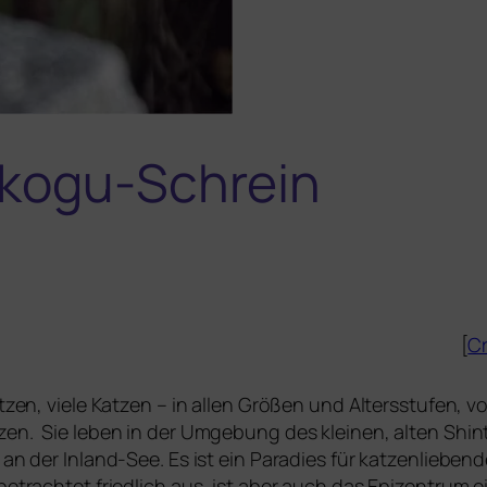
okogu-Schrein
[
Cr
zen, vie­le Katzen – in allen Größen und Altersstufen, v
n. Sie leben in der Umge­bung des klei­nen, alten Shin
n der Inland-See. Es ist ein Paradies für kat­zen­lie­be
betrach­tet fried­lich aus, ist aber auch das Epizentrum ei