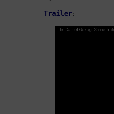
Trailer
:
The Cats of Gokogu Shrine Trail