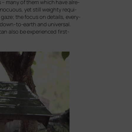
ies – many of them which have alre­
o­cuous, yet still weigh­ty requi­
gaze; the focus on details, ever­y­
ce down-to-earth and uni­ver­sal.
n also be expe­ri­en­ced first-