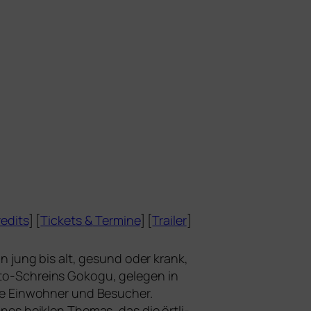
edits
] [
Tickets
&
Termine
] [
Trailer
]
on jung bis alt, gesund oder krank,
to-Schreins Gokogu, gele­gen in
n­de Einwohner und Besucher.
nes heik­len Themas, das die ört­li­