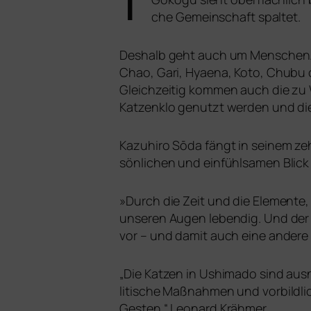
che Gemeinschaft spaltet.
Deshalb geht auch um Menschen. D
Chao, Gari, Hyaena, Koto, Chubu od
Gleichzeitig kom­men auch die zu W
Katzenklo genutzt wer­den und die
Kazuhiro Sōda fängt in sei­nem ze
sön­li­chen und ein­fühl­sa­men Blick
»
Durch die Zeit und die Elemente,
unse­ren Augen leben­dig. Und der
vor – und damit auch eine ande­re
„
Die Katzen in Ushimado sind aus­n
li­ti­sche Maßnahmen und vor­bild­l
Gesten.“ Leonard Krähmer