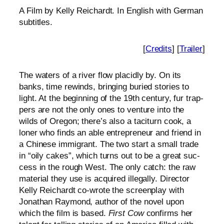
A Film by Kelly Reichardt. In English with German
subtitles.
[
Credits
] [
Trailer
]
The waters of a river flow pla­cid­ly by. On its
banks, time rewinds, brin­ging buried sto­ries to
light. At the begin­ning of the 19th cen­tu­ry, fur trap­
pers are not the only ones to ven­ture into the
wilds of Oregon; there’s also a taci­turn cook, a
loner who finds an able entre­pre­neur and fri­end in
a Chinese immi­grant. The two start a small trade
in “oily cakes”, which turns out to be a gre­at suc­
cess in the rough West. The only catch: the raw
mate­ri­al they use is acqui­red ille­gal­ly. Director
Kelly Reichardt co-wro­te the screen­play with
Jonathan Raymond, aut­hor of the novel upon
which the film is based.
First Cow
con­firms her