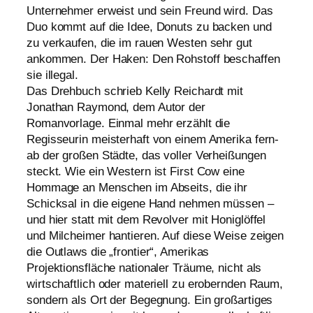
Unternehmer erweist und sein Freund wird. Das
Duo kommt auf die Idee, Donuts zu backen und
zu ver­kau­fen, die im rau­en Westen sehr gut
ankom­men. Der Haken: Den Rohstoff beschaf­fen
sie ille­gal.
Das Drehbuch schrieb Kelly Reichardt mit
Jonathan Raymond, dem Autor der
Romanvorlage. Einmal mehr erzählt die
Regisseurin meis­ter­haft von einem Amerika fern­
ab der gro­ßen Städte, das vol­ler Verheißungen
steckt. Wie ein Western ist First Cow eine
Hommage an Menschen im Abseits, die ihr
Schicksal in die eige­ne Hand neh­men müs­sen –
und hier statt mit dem Revolver mit Honiglöffel
und Milcheimer han­tie­ren. Auf die­se Weise zei­gen
die Outlaws die „fron­tier“, Amerikas
Projektionsfläche natio­na­ler Träume, nicht als
wirt­schaft­lich oder mate­ri­ell zu erobern­den Raum,
son­dern als Ort der Begegnung. Ein groß­ar­ti­ges