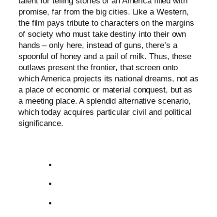
talent for tel­ling sto­ries of an America fil­led with
pro­mi­se, far from the big cities. Like a Western,
the film pays tri­bu­te to cha­rac­ters on the mar­gins
of socie­ty who must take desti­ny into their own
hands – only here, ins­tead of guns, there’s a
spoon­ful of honey and a pail of milk. Thus, the­se
out­laws pre­sent the fron­tier, that screen onto
which America pro­jects its natio­nal dreams, not as
a place of eco­no­mic or mate­ri­al con­quest, but as
a mee­ting place. A sple­ndid alter­na­ti­ve sce­na­rio,
which today acqui­res par­ti­cu­lar civil and poli­ti­cal
significance.