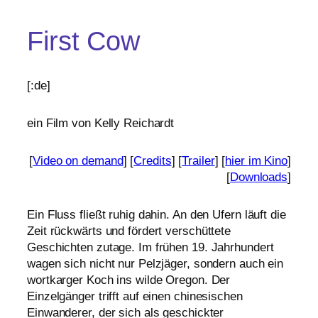
First Cow
[:de]
ein Film von Kelly Reichardt
[
Video on demand
] [
Credits
] [
Trailer
] [
hier im Kino
]
[
Downloads
]
Ein Fluss fließt ruhig dahin. An den Ufern läuft die
Zeit rück­wärts und för­dert ver­schüt­te­te
Geschichten zuta­ge. Im frü­hen 19. Jahrhundert
wagen sich nicht nur Pelzjäger, son­dern auch ein
wort­kar­ger Koch ins wil­de Oregon. Der
Einzelgänger trifft auf einen chi­ne­si­schen
Einwanderer, der sich als geschick­ter