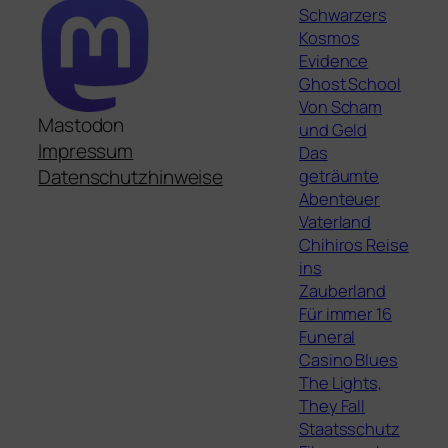
Schwarzers
Kosmos
Evidence
Ghost School
Von Scham
Mastodon
und Geld
Impressum
Das
geträumte
Datenschutzhinweise
Abenteuer
Vaterland
Chihiros Reise
ins
Zauberland
Für immer 16
Funeral
Casino Blues
The Lights,
They Fall
Staatsschutz