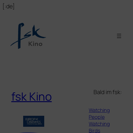
Zum
[:de]
Inhalt
springen
Bald im fsk:
fsk Kino
Watching
People
Watching
Birds