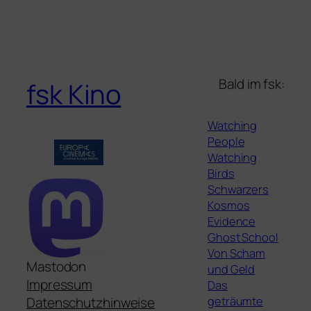
Bald im fsk:
fsk Kino
Watching
People
Watching
Birds
Schwarzers
Kosmos
Evidence
Ghost School
Von Scham
Mastodon
und Geld
Impressum
Das
geträumte
Datenschutzhinweise