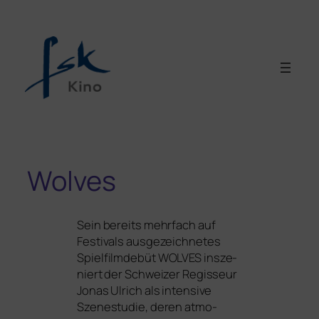
Wolves
Sein bereits mehr­fach auf
Festivals aus­ge­zeich­ne­tes
Spielfilmdebüt
WOLVES
insze­
niert der Schweizer Regisseur
Jonas Ulrich als inten­si­ve
Szenestudie, deren atmo­