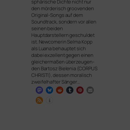
sphä­ri­sche Dichte nicht nur
den mör­de­risch groo­ven­den
Original-Songs auf dem
Soundtrack, son­dern vor allen
sei­nen bei­den
Hauptdarstellern geschul­det
ist. Newcomerin Selma Kopp
als Luana behaup­tet sich
dabei exzel­lent gegen einen
glei­cher­ma­ßen über­zeu­gen­
den Bartosz Bielenia (
CORPUS
CHRISTI
), des­sen mora­lisch
zwei­fel­haf­ter Sänger…