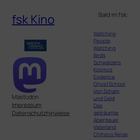
Bald im fsk:
fsk Kino
Watching
People
Watching
Birds
Schwarzers
Kosmos
Evidence
Ghost School
Von Scham
Mastodon
und Geld
Impressum
Das
geträumte
Datenschutzhinweise
Abenteuer
Vaterland
Chihiros Reise