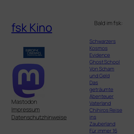
Bald im fsk:
fsk Kino
Schwarzers
Kosmos
Evidence
Ghost School
Von Scham
und Geld
Das
geträumte
Abenteuer
Mastodon
Vaterland
Impressum
Chihiros Reise
ins
Datenschutzhinweise
Zauberland
Für immer 16