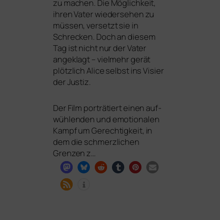
zu machen. Die Möglichkeit,
ihren Vater wie­der­se­hen zu
müs­sen, ver­setzt sie in
Schrecken. Doch an die­sem
Tag ist nicht nur der Vater
ange­klagt – viel­mehr gerät
plötz­lich Alice selbst ins Visier
der Justiz.
Der Film por­trä­tiert einen auf­
wüh­len­den und emo­tio­na­len
Kampf um Gerechtigkeit, in
dem die schmerz­li­chen
Grenzen z…