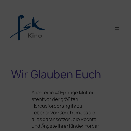
Wir Glauben Euch
Alice, eine 40-jäh­ri­ge Mutter,
steht vor der größ­ten
Herausforderung ihres
Lebens: Vor Gericht muss sie
alles dar­an­set­zen, die Rechte
und Ängste ihrer Kinder hör­bar