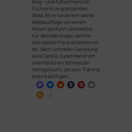
Ring – und füt­tert heim­lich
Füchse im angren­zen­den
Wald. Als er bei einem sei­ner
Waldausflüge von einem
Felsen abstürzt, über­lebt er
nur des­halb knapp, weil ihn
sein bes­ter Freund Matteo ret­
tet. Nach schnel­ler Genesung
wird Camille zuneh­mend von
uner­klär­li­chen Schmerzen
heim­ge­sucht, die sein Training
beeinträchtigen…