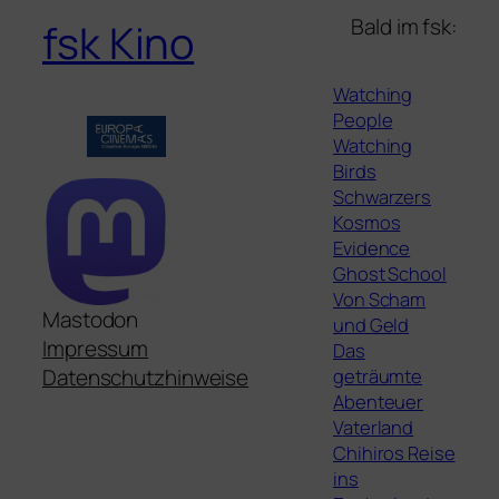
Bald im fsk:
fsk Kino
Watching
People
Watching
Birds
Schwarzers
Kosmos
Evidence
Ghost School
Von Scham
Mastodon
und Geld
Impressum
Das
geträumte
Datenschutzhinweise
Abenteuer
Vaterland
Chihiros Reise
ins