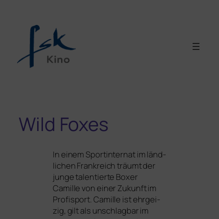
Wild Foxes
In einem Sportinternat im länd­
li­chen Frankreich träumt der
jun­ge talen­tier­te Boxer
Camille von einer Zukunft im
Profisport. Camille ist ehr­gei­
zig, gilt als unschlag­bar im