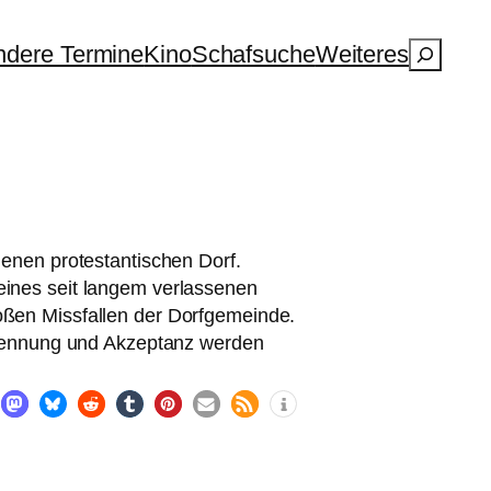
Suchen
dere Termine
Kino
Schafsuche
Weiteres
­nen pro­tes­tan­ti­schen Dorf.
es seit lan­gem ver­las­se­nen
o­ßen Missfallen der Dorfgemeinde.
erkennung und Akzeptanz wer­den