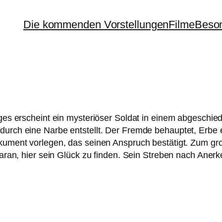
Die kommenden Vorstellungen
Filme
Beson
es erscheint ein mys­te­riö­ser Soldat in einem abge­schie­de
ch eine Narbe ent­stellt. Der Fremde behaup­tet, Erbe ein
ument vor­le­gen, das sei­nen Anspruch bestä­tigt. Zum gr
dar­an, hier sein Glück zu fin­den. Sein Streben nach An