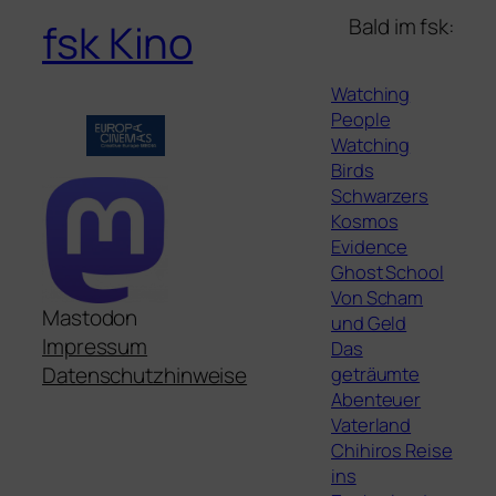
Bald im fsk:
fsk Kino
Watching
People
Watching
Birds
Schwarzers
Kosmos
Evidence
Ghost School
Von Scham
Mastodon
und Geld
Impressum
Das
geträumte
Datenschutzhinweise
Abenteuer
Vaterland
Chihiros Reise
ins