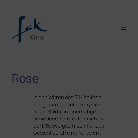
Rose
In den Wirren des 30-jäh­ri­gen
Krieges erscheint ein mys­te­
riö­ser Soldat in einem abge­
schie­de­nen pro­tes­tan­ti­schen
Dorf. Schweigsam, schmal, das
Gesicht durch eine Narbe ent­