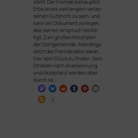
stellt. Der Fremde behaup­tet,
Erbe eines seit lan­gem ver­las­
se­nen Gutshofs zu sein, und
kann ein Dokument vor­le­gen,
das sei­nen Anspruch bestä­
tigt. Zum gro­ßen Missfallen
der Dorfgemeinde. Allerdings
setzt der Fremde alles dar­an,
hier sein Glück zu fin­den. Sein
Streben nach Anerkennung
und Akzeptanz wer­den aber
durch se…