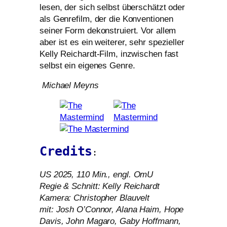
lesen, der sich selbst über­schätzt oder
als Genrefilm, der die Konventionen
sei­ner Form dekon­stru­iert. Vor allem
aber ist es ein wei­te­rer, sehr spe­zi­el­ler
Kelly Reichardt-Film, inzwi­schen fast
selbst ein eige­nes Genre.
Michael Meyns
Credits
:
US
2025, 110 Min., engl. OmU
Regie
&
Schnitt: Kelly Reichardt
Kamera: Christopher Blauvelt
mit: Josh O’Connor, Alana Haim, Hope
Davis, John Magaro, Gaby Hoffmann,