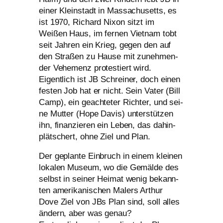
einer Kleinstadt in Massachusetts, es
ist 1970, Richard Nixon sitzt im
Weißen Haus, im fer­nen Vietnam tobt
seit Jahren ein Krieg, gegen den auf
den Straßen zu Hause mit zuneh­men­
der Vehemenz pro­tes­tiert wird.
Eigentlich ist
JB
Schreiner, doch einen
fes­ten Job hat er nicht. Sein Vater (Bill
Camp), ein geach­te­ter Richter, und sei­
ne Mutter (Hope Davis) unter­stüt­zen
ihn, finan­zie­ren ein Leben, das dahin­
plät­schert, ohne Ziel und Plan.
Der geplan­te Einbruch in einem klei­nen
loka­len Museum, wo die Gemälde des
selbst in sei­ner Heimat wenig bekann­
ten ame­ri­ka­ni­schen Malers Arthur
Dove Ziel von JBs Plan sind, soll alles
ändern, aber was genau?