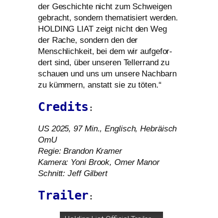
der Geschichte nicht zum Schweigen
gebracht, son­dern the­ma­ti­siert wer­den.
HOLDING
LIAT
zeigt nicht den Weg
der Rache, son­dern den der
Menschlichkeit, bei dem wir auf­ge­for­
dert sind, über unse­ren Tellerrand zu
schau­en und uns um unse­re Nachbarn
zu küm­mern, anstatt sie zu töten.“
Credits
:
US
2025, 97 Min., Englisch, Hebräisch
OmU
Regie: Brandon Kramer
Kamera: Yoni Brook, Omer Manor
Schnitt: Jeff Gilbert
Trailer
: