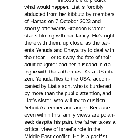
what would hap­pen. Liat is for­ci­b­ly
abduc­ted from her kib­butz by mem­bers
of Hamas on 7 October 2023 and
short­ly after­wards Brandon Kramer
starts film­ing with her fami­ly. He’s right
the­re with them, up clo­se, as the par­
ents Yehuda and Chaya try to deal with
their fear – or to sway the fate of their
adult daugh­ter and her hus­band in dia­
lo­gue with the aut­ho­ri­ties. As a
US
citi­
zen, Yehuda flies to the
USA
, accom­
pa­nied by Liat’s son, who is bur­den­ed
by more than the public atten­ti­on, and
Liat’s sis­ter, who will try to cushion
Yehuda’s tem­per and anger. Because
even within this fami­ly views are pola­ri­
sed: despi­te his pain, the father takes a
cri­ti­cal view of Israel’s role in the
Middle East con­flict. He is a paci­fist