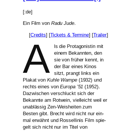
[:de]
Ein Film von
Radu Jude
.
[
Credits
] [
Tickets
&
Termine
] [
Trailer
]
A
ls die Protagonistin mit
einem Bekannten, den
sie von frü­her kennt, in
der Bar eines Kinos
sitzt, prangt links ein
Plakat von
Kuhle Wampe
(1932) und
rechts eines von
Europa ’51
(1952).
Dazwischen ver­schluckt sich der
Bekannte am Rotwein, viel­leicht weil er
unab­läs­sig Zen-Weisheiten zum
Besten gibt. Brecht wird nicht nur ein­
mal erwähnt und Rossellinis Film spie­
gelt sich nicht nur im Titel von