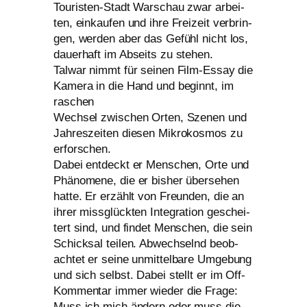
Touristen-Stadt Warschau zwar arbei­
ten, ein­kau­fen und ihre Freizeit ver­brin­
gen, wer­den aber das Gefühl nicht los,
dau­er­haft im Abseits zu ste­hen.
Talwar nimmt für sei­nen Film-Essay die
Kamera in die Hand und beginnt, im
raschen
Wechsel zwi­schen Orten, Szenen und
Jahreszeiten die­sen Mikrokosmos zu
erfor­schen.
Dabei ent­deckt er Menschen, Orte und
Phänomene, die er bis­her über­se­hen
hat­te. Er erzählt von Freunden, die an
ihrer miss­glück­ten Integration geschei­
tert sind, und fin­det Menschen, die sein
Schicksal tei­len. Abwechselnd beob­
ach­tet er sei­ne unmit­tel­ba­re Umgebung
und sich selbst. Dabei stellt er im Off-
Kommentar immer wie­der die Frage:
Muss ich mich ändern oder muss die