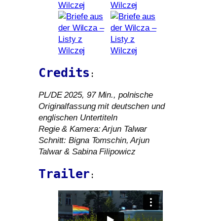
Credits
:
PL
/
DE
2025, 97 Min., pol­ni­sche
Originalfassung mit deut­schen und
eng­li­schen Untertiteln
Regie
&
Kamera: Arjun Talwar
Schnitt: Bigna Tomschin, Arjun
Talwar
&
Sabina Filipowicz
Trailer
: