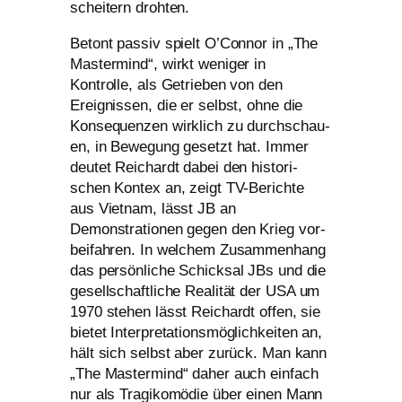
schei­tern drohten.
Betont pas­siv spielt O’Connor in „The
Mastermind“, wirkt weni­ger in
Kontrolle, als Getrieben von den
Ereignissen, die er selbst, ohne die
Konsequenzen wirk­lich zu durch­schau­
en, in Bewegung gesetzt hat. Immer
deu­tet Reichardt dabei den his­to­ri­
schen Kontex an, zeigt TV-Berichte
aus Vietnam, lässt
JB
an
Demonstrationen gegen den Krieg vor­
bei­fah­ren. In wel­chem Zusammenhang
das per­sön­li­che Schicksal JBs und die
gesell­schaft­li­che Realität der
USA
um
1970 ste­hen lässt Reichardt offen, sie
bie­tet Interpretationsmöglichkeiten an,
hält sich selbst aber zurück. Man kann
„The Mastermind“ daher auch ein­fach
nur als Tragikomödie über einen Mann