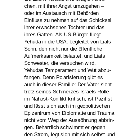
chen, mit ihrer Angst umzu­ge­hen –
oder im Austausch mit Behörden
Einfluss zu neh­men auf das Schicksal
ihrer erwach­se­nen Tochter und das
ihres Gatten. Als US-Bürger fliegt
Yehuda in die
USA
, beglei­tet von Liats
Sohn, den nicht nur die öffent­li­che
Aufmerksamkeit belas­tet, und Liats
Schwester, die ver­su­chen wird,
Yehudas Temperament und Wut abzu­
fan­gen. Denn Polarisierung gibt es
auch in die­ser Familie: Der Vater sieht
trotz sei­nes Schmerzes Israels Rolle
im Nahost-Konflikt kri­tisch, ist Pazifist
und lässt sich auch im geo­po­li­ti­schen
Epizentrum von Diplomatie und Trauma
nicht vom Weg der Aussöhnung abbrin­
gen. Beharrlich schwimmt er gegen
den Strom, legt sich mit sich selbst und