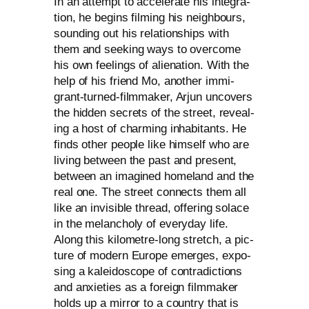
In an attempt to acce­le­ra­te his inte­gra­
ti­on, he beg­ins film­ing his neigh­bours,
sound­ing out his rela­ti­onships with
them and see­king ways to over­co­me
his own fee­lings of ali­en­ati­on. With the
help of his fri­end Mo, ano­ther immi­
grant-tur­ned-film­ma­ker, Arjun unco­vers
the hid­den secrets of the street, reve­al­
ing a host of char­ming inha­bi­tants. He
finds other peo­p­le like hims­elf who are
living bet­ween the past and pre­sent,
bet­ween an ima­gi­ned home­land and the
real one. The street con­nects them all
like an invi­si­ble thread, offe­ring solace
in the melan­cho­ly of ever­y­day life.
Along this kilo­met­re-long stretch, a pic­
tu­re of modern Europe emer­ges, expo­
sing a kalei­do­scope of con­tra­dic­tions
and anxie­ties as a for­eign film­ma­ker
holds up a mir­ror to a coun­try that is