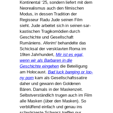
Kontinental ‘25, son­dern lie­fert mit dem
Neorealismus auch den fil­mi­schen
Modus, in des­sen Tradition der
Regisseur Radu Jude sei­nen Film
sieht. Jude arbei­tet sich in sei­nen sar­
kas­ti­schen Tragikomödien durch
Geschichte und Gesellschaft
Rumäniens.
Aferim!
behan­del­te das
Schicksal der ver­sklav­ten Roma im
19ten Jahrhundert,
Mir ist es egal,
wenn wir als Barbaren in die
Geschichte ein­ge­hen
die Beteiligung
am Holocaust.
Bad luck ban­ging or loo­
ny porn
kam als Gesellschaftssatire
daher und gewann den Goldenen
Bären. Damals in der Maskenzeit.
Selbstverständlich tru­gen auch im Film
alle Masken (über den Masken). So
ver­blüf­fend ein­fach und genau ins
schwär­zes­te Schwarz tref­fen nur