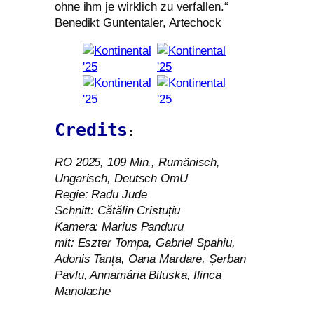
ohne ihm je wirk­lich zu ver­fal­len.“
Benedikt Guntentaler, Artechock
Credits
:
RO
2025, 109 Min., Rumänisch,
Ungarisch, Deutsch OmU
Regie: Radu Jude
Schnitt: Cătălin Cristuțiu
Kamera: Marius Panduru
mit: Eszter Tompa, Gabriel Spahiu,
Adonis Tanța, Oana Mardare, Șerban
Pavlu, Annamária Biluska, Ilinca
Manolache