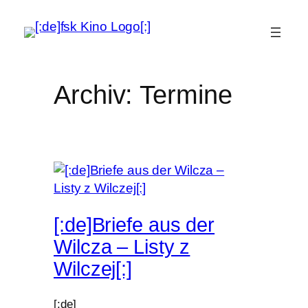
Zum
Inhalt
springen
Archiv:
Termine
[:de]Briefe aus der
Wilcza – Listy z
Wilczej[:]
[:de]