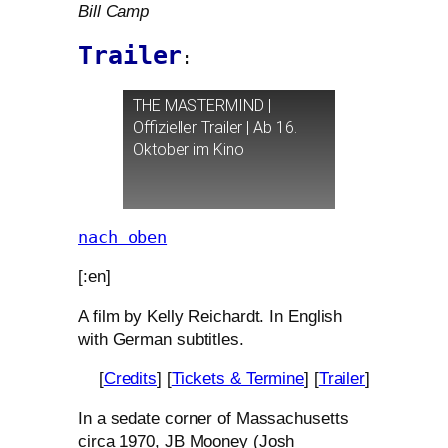
Bill Camp
Trailer
:
THE
MASTERMIND
|
Offizieller Trailer | Ab 16.
Oktober im Kino
nach oben
[:en]
A film by Kelly Reichardt. In English
with German subtitles.
[
Credits
] [
Tickets
&
Termine
] [
Trailer
]
In a seda­te cor­ner of Massachusetts
cir­ca 1970,
JB
Mooney (Josh