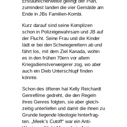
Erstaunlicherweise gelingt der Plan,
zumin­dest lan­den die vier Gemälde am
Ende in JBs Familien-Kombi.
Kurz dar­auf sind sei­ne Komplizen
schon in Polizeigewahrsam und
JB
auf
der Flucht. Seine Frau und die Kinder
lädt er bei den Schwiegereltern ab und
fährt los, mit dem Ziel Kanada, wohin
es in den frü­hen 70ern vor allem
Kriegsdienstverweigerer zog, wo aber
auch ein Dieb Unterschlupf fin­den
könnte.
Schon des öfte­ren hat Kelly Reichardt
Genrefilme gedreht, die den Regeln
ihres Genres folg­ten, sie aber gleich­
zei­tig unter­lie­fen und damit die ihnen zu
Grunde lie­gen­de Ideologie hin­ter­frag­
ten. „Meek’s Cutoff“ war ein Anti-