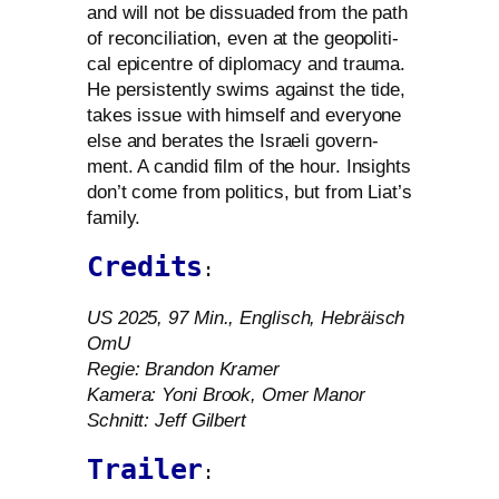
and will not be dis­sua­ded from the path
of recon­ci­lia­ti­on, even at the geo­po­li­ti­
cal epi­cent­re of diplo­ma­cy and trau­ma.
He per­sis­t­ent­ly swims against the tide,
takes issue with hims­elf and ever­yo­ne
else and bera­tes the Israeli govern­
ment. A can­did film of the hour. Insights
don’t come from poli­tics, but from Liat’s
family.
Credits
:
US
2025, 97 Min., Englisch, Hebräisch
OmU
Regie: Brandon Kramer
Kamera: Yoni Brook, Omer Manor
Schnitt: Jeff Gilbert
Trailer
: