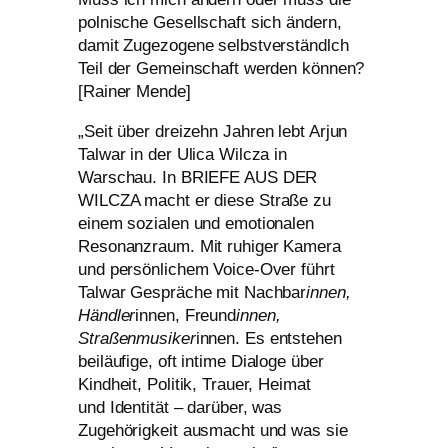
pol­ni­sche Gesellschaft sich ändern,
damit Zugezogene selbst­ver­ständlch
Teil der Gemeinschaft wer­den kön­nen?
[Rainer Mende]
„
Seit über drei­zehn Jahren lebt Arjun
Talwar in der Ulica Wilcza in
Warschau. In
BRIEFE
AUS
DER
WILCZA
macht er die­se Straße zu
einem sozia­len und emo­tio­na­len
Resonanzraum. Mit ruhi­ger Kamera
und per­sön­li­chem Voice-Over führt
Talwar Gespräche mit Nachbar
innen,
Händler
innen, Freund
innen,
Straßenmusiker
innen. Es ent­ste­hen
bei­läu­fi­ge, oft inti­me Dialoge über
Kindheit, Politik, Trauer, Heimat
und Identität – dar­über, was
Zugehörigkeit aus­macht und was sie