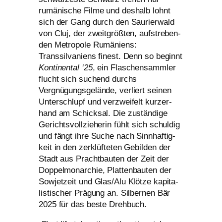
rumä­ni­sche Filme und des­halb lohnt
sich der Gang durch den Saurierwald
von Cluj, der zweit­größ­ten, auf­stre­ben­
den Metropole Rumäniens:
Transsilvaniens finest. Denn so beginnt
Kontinental ‘25
, ein Flaschensammler
flucht sich suchend durchs
Vergnügungsgelände, ver­liert sei­nen
Unterschlupf und ver­zwei­felt kur­zer­
hand am Schicksal. Die zustän­di­ge
Gerichtsvollzieherin fühlt sich schul­dig
und fängt ihre Suche nach Sinnhaftig-
keit in den zer­klüf­te­ten Gebilden der
Stadt aus Prachtbauten der Zeit der
Doppelmonarchie, Plattenbauten der
Sowjetzeit und Glas/Alu Klötze kapi­ta­
lis­ti­scher Prägung an. Silbernen Bär
2025 für das bes­te Drehbuch.