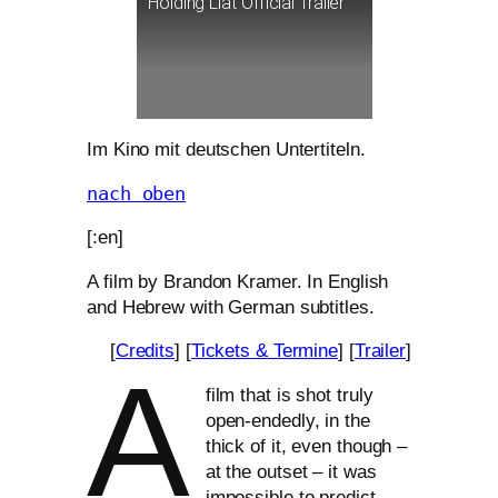
Holding Liat Official Trailer
Im Kino mit deut­schen Untertiteln.
nach oben
[:en]
A film by Brandon Kramer. In English
and Hebrew with German subtitles.
[
Credits
] [
Tickets
&
Termine
] [
Trailer
]
A
film that is shot tru­ly
open-endedly, in the
thick of it, even though –
at the out­set – it was
impos­si­ble to pre­dict