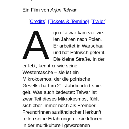
Ein Film von
Arjun Talwar
[
Credits
]
[Tickets
&
Termine]
[
Trailer
]
A
rjun Talwar kam vor vie­
len Jahren nach Polen.
Er arbei­tet in Warschau
und hat Polnisch gelernt.
Die klei­ne Straße, in der
er lebt, kennt er wie sei­ne
Westentasche – sie ist ein
Mikrokosmos, der die pol­ni­sche
Gesellschaft im 21. Jahrhundert spie­
gelt. Was auch bedeu­tet: Talwar ist
zwar Teil die­ses Mikrokosmos, fühlt
sich aber immer noch als Fremder.
Freund*innen aus­län­di­scher Herkunft
tei­len sei­ne Erfahrungen – sie kön­nen
in der mul­ti­kul­tu­rell gewor­de­nen