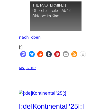
THE
MASTERMIND
|
Offizieller Trailer | Ab 16.
Oktober im Kino
nach oben
[:]
Mo., 6. 10.:
[:de]Kontinental ’25[:]