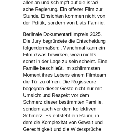
allen an und schimpft auf die israe­li­
sche Regierung. Ein offe­ner Film zur
Stunde. Einsichten kom­men nicht von
der Politik, son­dern von Liats Familie.
Berlinale Dokumentarfilmpreis 2025.
Die Jury begrün­de­te die Entscheidung
fol­gen­der­ma­ßen: „Manchmal kann ein
Film etwas bewir­ken, wozu nichts
sonst in der Lage zu sein scheint. Eine
Familie beschließt, im schlimms­ten
Moment ihres Lebens einem Filmteam
die Tür zu öff­nen. Die Regisseure
begeg­nen die­ser Geste nicht nur mit
Umsicht und Respekt vor dem
Schmerz die­ser bestimm­ten Familie,
son­dern auch vor dem kol­lek­ti­ven
Schmerz. Es ent­steht ein Raum, in
dem die Komplexität von Gewalt und
Gerechtigkeit und die Widersprüche