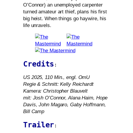
O’Connor) an unem­ploy­ed car­pen­ter
tur­ned ama­teur art thief, plans his first
big heist. When things go hay­wire, his
life unravels.
Credits
:
US
2025, 110 Min., engl. OmU
Regie
&
Schnitt: Kelly Reichardt
Kamera: Christopher Blauvelt
mit: Josh O’Connor, Alana Haim, Hope
Davis, John Magaro, Gaby Hoffmann,
Bill Camp
Trailer
: