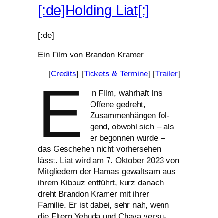
[:de]Holding Liat[:]
[:de]
Ein Film von Brandon Kramer
[
Credits
] [
Tickets
&
Termine
] [
Trailer
]
E
in Film, wahr­haft ins
Offene gedreht,
Zusammenhängen fol­
gend, obwohl sich – als
er begon­nen wur­de –
das Geschehen nicht vor­her­se­hen
lässt. Liat wird am 7. Oktober 2023 von
Mitgliedern der Hamas gewalt­sam aus
ihrem Kibbuz ent­führt, kurz danach
dreht Brandon Kramer mit ihrer
Familie. Er ist dabei, sehr nah, wenn
die Eltern Yehuda und Chaya ver­su­