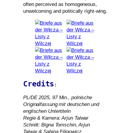
often per­cei­ved as homo­ge­neous,
unwel­co­ming and poli­ti­cal­ly right-wing.
Credits
:
PL
/
DE
2025, 97 Min., pol­ni­sche
Originalfassung mit deut­schen und
eng­li­schen Untertiteln
Regie
&
Kamera: Arjun Talwar
Schnitt: Bigna Tomschin, Arjun
Talwar
&
Sabina Filipowicz