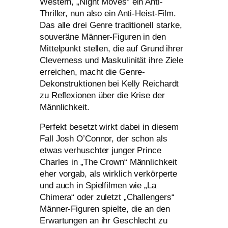
Western, „Night Moves“ ein Anti-
Thriller, nun also ein Anti-Heist-Film.
Das alle drei Genre tra­di­tio­nell star­ke,
sou­ve­rä­ne Männer-Figuren in den
Mittelpunkt stel­len, die auf Grund ihrer
Cleverness und Maskulinität ihre Ziele
errei­chen, macht die Genre-
Dekonstruktionen bei Kelly Reichardt
zu Reflexionen über die Krise der
Männlichkeit.
Perfekt besetzt wirkt dabei in die­sem
Fall Josh O’Connor, der schon als
etwas ver­husch­ter jun­ger Prince
Charles in „The Crown“ Männlichkeit
eher vor­gab, als wirk­lich ver­kör­per­te
und auch in Spielfilmen wie „La
Chimera“ oder zuletzt „Challengers“
Männer-Figuren spiel­te, die an den
Erwartungen an ihr Geschlecht zu