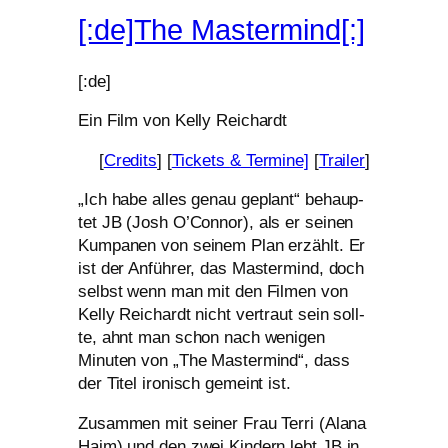
[:de]The Mastermind[:]
[:de]
Ein Film von Kelly Reichardt
[
Credits
] [
Tickets
&
Termine]
[
Trailer
]
„
Ich habe alles genau geplant“ behaup­
tet
JB
(Josh O’Connor), als er sei­nen
Kumpanen von sei­nem Plan erzählt. Er
ist der Anführer, das Mastermind, doch
selbst wenn man mit den Filmen von
Kelly Reichardt nicht ver­traut sein soll­
te, ahnt man schon nach weni­gen
Minuten von „The Mastermind“, dass
der Titel iro­nisch gemeint ist.
Zusammen mit sei­ner Frau Terri (Alana
Haim) und den zwei Kindern lebt
JB
in