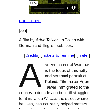
nach oben
[:en]
A film by
Arjun Talwar
. In Polish with
German and English subtitles.
[
Credits
] [
Tickets
&
Termine
] [
Trailer
]
A
street in cen­tral Warsaw
is the focus of this wit­ty
and per­so­nal por­trait of
Poland. Filmmaker Arjun
Talwar immi­gra­ted to the
coun­try a deca­de ago but still strug­gles
to fit in. Ulica Wilcza, the street whe­re
he lives, has not real­ly hel­ped mat­ters.