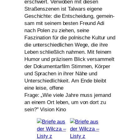
erschwert. Verwoben mit die­sen
Straßenszenen ist Talwars eige­ne
Geschichte: die Entscheidung, gemein­
sam mit sei­nem bes­ten Freund Adi
nach Polen zu zie­hen, sei­ne
Faszination für die pol­ni­sche Kultur und
die unter­schied­li­chen Wege, die ihre
Leben schließ­lich nah­men. Mit fei­nem
Humor und prä­zi­sem Blick ver­sam­melt
der Dokumentarfilm Stimmen, Körper
und Sprachen in ihrer Nähe und
Unterschiedlichkeit. Am Ende bleibt
eine lei­se, offe­ne
Frage: „Wie vie­le Jahre muss jemand
an einem Ort leben, um von dort zu
sein?” Vision Kino