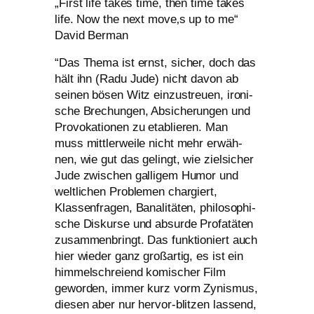
„
First life takes time, then time takes
life. Now the next move‚s up to me“
David Berman
“
Das Thema ist ernst, sicher, doch das
hält ihn (Radu Jude) nicht davon ab
sei­nen bösen Witz ein­zu­streu­en, iro­ni­
sche Brechungen, Absicherungen und
Provokationen zu eta­blie­ren. Man
muss mitt­ler­wei­le nicht mehr erwäh­
nen, wie gut das gelingt, wie ziel­si­cher
Jude zwi­schen gal­li­gem Humor und
welt­li­chen Problemen char­giert,
Klassenfragen, Banalitäten, phi­lo­so­phi­
sche Diskurse und absur­de Profatäten
zusam­men­bringt. Das funk­tio­niert auch
hier wie­der ganz groß­ar­tig, es ist ein
him­mel­schrei­end komi­scher Film
gewor­den, immer kurz vorm Zynismus,
die­sen aber nur her­vor-blit­zen las­send,