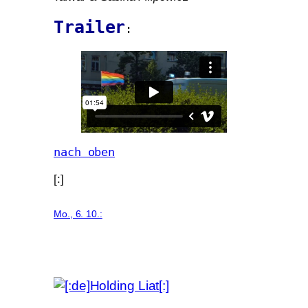
Trailer
:
nach oben
[:]
Mo., 6. 10.: