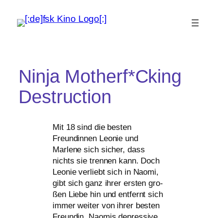
Ninja Motherf*Cking
Destruction
Mit 18 sind die bes­ten
Freundinnen Leonie und
Marlene sich sicher, dass
nichts sie tren­nen kann. Doch
Leonie ver­liebt sich in Naomi,
gibt sich ganz ihrer ers­ten gro­
ßen Liebe hin und ent­fernt sich
immer wei­ter von ihrer bes­ten
Freundin. Naomis depres­si­ve