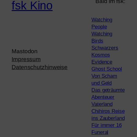
Bald im fsk:
fsk Kino
Watching
People
Watching
Birds
Schwarzers
Mastodon
Kosmos
Impressum
Evidence
Datenschutzhinweise
Ghost School
Von Scham
und Geld
Das geträumte
Abenteuer
Vaterland
Chihiros Reise
ins Zauberland
Für immer 16
Funeral