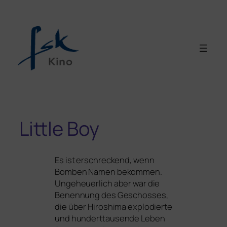
Little Boy
Es ist erschre­ckend, wenn
Bomben Namen bekom­men.
Ungeheuerlich aber war die
Benennung des Geschosses,
die über Hiroshima explo­dier­te
und hun­dert­tau­sen­de Leben