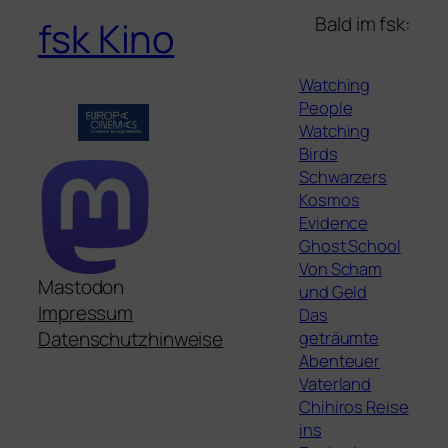
Bald im fsk:
fsk Kino
Watching
People
Watching
Birds
Schwarzers
Kosmos
Evidence
Ghost School
Von Scham
Mastodon
und Geld
Impressum
Das
geträumte
Datenschutzhinweise
Abenteuer
Vaterland
Chihiros Reise
ins