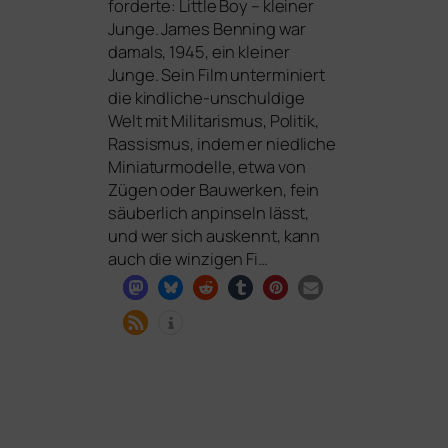
for­der­te: Little Boy – klei­ner
Junge. James Benning war
damals, 1945, ein klei­ner
Junge. Sein Film unter­mi­niert
die kind­li­che-unschul­di­ge
Welt mit Militarismus, Politik,
Rassismus, indem er nied­li­che
Miniaturmodelle, etwa von
Zügen oder Bauwerken, fein
säu­ber­lich anpin­seln lässt,
und wer sich aus­kennt, kann
auch die win­zi­gen Fi…