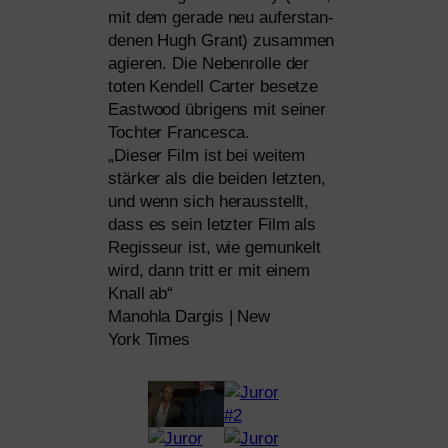
mit dem gera­de neu auf­er­stan­
de­nen Hugh Grant) zusam­men
agie­ren. Die Nebenrolle der
toten Kendell Carter beset­ze
Eastwood übri­gens mit sei­ner
Tochter Francesca.
„Dieser Film ist bei wei­tem
stär­ker als die bei­den letz­ten,
und wenn sich her­aus­stellt,
dass es sein letz­ter Film als
Regisseur ist, wie gemun­kelt
wird, dann tritt er mit einem
Knall ab“
Manohla Dargis | New
York Times