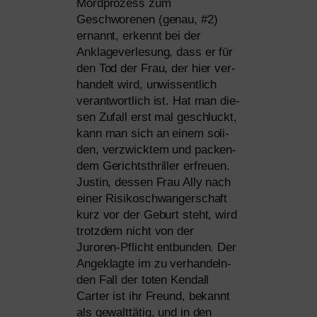
Mordprozess zum
Geschworenen (genau, #2)
ernannt, erkennt bei der
Anklageverlesung, dass er für
den Tod der Frau, der hier ver­
han­delt wird, unwis­sent­lich
ver­ant­wort­lich ist. Hat man die­
sen Zufall erst mal geschluckt,
kann man sich an einem soli­
den, ver­zwick­tem und packen­
dem Gerichtsthriller erfreu­en.
Justin, des­sen Frau Ally nach
einer Risikoschwangerschaft
kurz vor der Geburt steht, wird
trotz­dem nicht von der
Juroren-Pflicht ent­bun­den. Der
Angeklagte im zu ver­han­deln­
den Fall der toten Kendall
Carter ist ihr Freund, bekannt
als gewalt­tä­tig, und in den