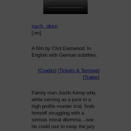
nach oben
[:en]
A film by Clint Eastwood. In
English with German subtitles.
[
Credits
] [
Tickets
&
Termine
]
[
Trailer
]
Family man Justin Kemp who,
while ser­ving as a juror in a
high pro­fi­le mur­der tri­al, finds
hims­elf strugg­ling with a
serious moral dilemma…one
he could use to sway the jury