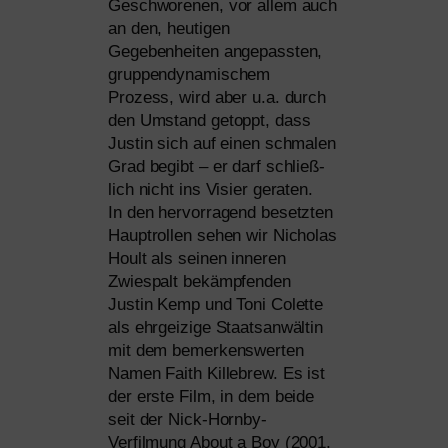
Geschworenen, vor allem auch
an den, heu­ti­gen
Gegebenheiten ange­pass­ten,
grup­pen­dy­na­mi­schem
Prozess, wird aber u.a. durch
den Umstand getoppt, dass
Justin sich auf einen schma­len
Grad begibt – er darf schließ­
lich nicht ins Visier gera­ten.
In den her­vor­ra­gend besetz­ten
Hauptrollen sehen wir Nicholas
Hoult als sei­nen inne­ren
Zwiespalt bekämp­fen­den
Justin Kemp und Toni Colette
als ehr­gei­zi­ge Staatsanwältin
mit dem bemer­kens­wer­ten
Namen Faith Killebrew. Es ist
der ers­te Film, in dem bei­de
seit der Nick-Hornby-
Verfilmung About a Boy (2001,