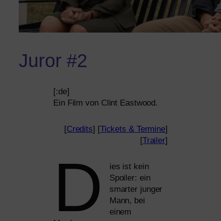
Juror #2
[:de]
Ein Film von Clint Eastwood.
[
Credits
] [
Tickets
&
Termine
]
[
Trailer
]
D
ies ist kein
Spoiler: ein
smar­ter jun­ger
Mann, bei
einem