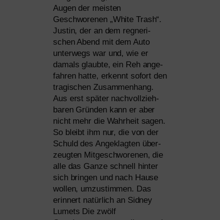
Augen der meis­ten
Geschworenen „White Trash“.
Justin, der an dem reg­ne­ri­
schen Abend mit dem Auto
unter­wegs war und, wie er
damals glaub­te, ein Reh ange­
fah­ren hat­te, erkennt sofort den
tra­gi­schen Zusammenhang.
Aus erst spä­ter nach­voll­zieh­
ba­ren Gründen kann er aber
nicht mehr die Wahrheit sagen.
So bleibt ihm nur, die von der
Schuld des Angeklagten über­
zeug­ten Mitgeschworenen, die
alle das Ganze schnell hin­ter
sich brin­gen und nach Hause
wol­len, umzu­stim­men. Das
erin­nert natür­lich an Sidney
Lumets Die zwölf