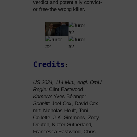
ver­dict and poten­ti­al­ly con­vict-
or free-the wrong killer.
Credits
:
US
2024, 114 Min., engl. OmU
Regie:
Clint Eastwood
Kamera:
Yves Bélanger
Schnitt:
Joel Cox, David Cox
mit: Nicholas Hoult, Toni
Collette, J.K. Simmons, Zoey
Deutch, Kiefer Sutherland,
Francesca Eastwood, Chris