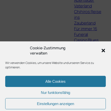
Abenteuer
Vaterland
Chihiros Reise
ins
Zauberland
Für immer 16
Funeral
Casino Blues
The Lights,
Cookie-Zustimmung
They Fall
verwalten
Staatsschutz
Filme von Jean
Wir verwenden Cookies, um unsere Website und unseren Service zu
optimieren.
Eustache
Alle Cookies
Nur funktionsfähig
Twenty Twenty-Five
Gestaltet mit
WordPress
Einstellungen anzeigen