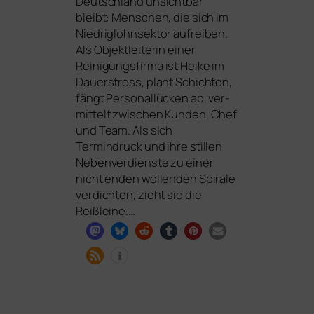
Deutschland unsicht­bar
bleibt: Menschen, die sich im
Niedriglohnsektor auf­rei­ben.
Als Objektleiterin einer
Reinigungsfirma ist Heike im
Dauerstress, plant Schichten,
fängt Personallücken ab, ver­
mit­telt zwi­schen Kunden, Chef
und Team. Als sich
Termindruck und ihre stil­len
Nebenverdienste zu einer
nicht enden wol­len­den Spirale
ver­dich­ten, zieht sie die
Reißleine.…