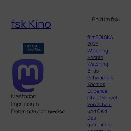
Bald im fsk:
fsk Kino
filmPOLSKA
2026
Watching
People
Watching
Birds
Schwarzers
Kosmos
Evidence
Mastodon
Ghost School
Impressum
Von Scham
und Geld
Datenschutzhinweise
Das
geträumte