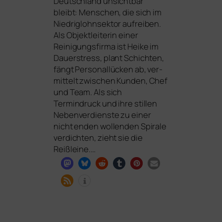
Deutschland unsicht­bar
bleibt: Menschen, die sich im
Niedriglohnsektor auf­rei­ben.
Als Objektleiterin einer
Reinigungsfirma ist Heike im
Dauerstress, plant Schichten,
fängt Personallücken ab, ver­
mit­telt zwi­schen Kunden, Chef
und Team. Als sich
Termindruck und ihre stil­len
Nebenverdienste zu einer
nicht enden wol­len­den Spirale
ver­dich­ten, zieht sie die
Reißleine.…