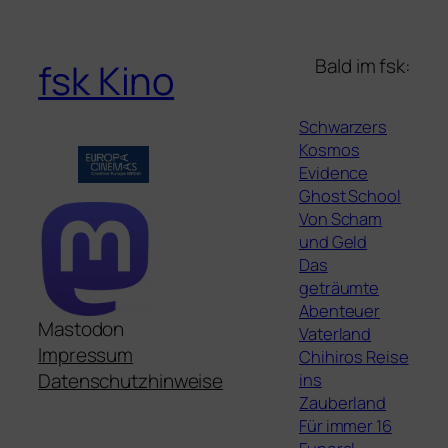
Bald im fsk:
fsk Kino
Schwarzers
Kosmos
Evidence
Ghost School
Von Scham
und Geld
Das
geträumte
Abenteuer
Mastodon
Vaterland
Impressum
Chihiros Reise
ins
Datenschutzhinweise
Zauberland
Für immer 16