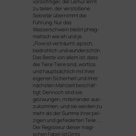
vor­sich­ti­ger, der Lemur lernt
zu tei­len, der ver­sto­ße­ne
Sekretär über­nimmt die
Führung. Nur das
Wasserschwein bleibt phleg­
ma­tisch wie eh und je.
„
Flow
ist ver­träumt, episch,
bedroh­lich und wun­der­schön.
Das Beste von allem ist, dass
die Tiere Tiere sind, wort­los
und haupt­säch­lich mit ihrer
eige­nen Sicherheit und ihrer
nächs­ten Mahlzeit beschäf­
tigt. Dennoch sind sie
gezwun­gen, mit­ein­an­der aus­
zu­kom­men, und sie wer­den zu
mehr als der Summe ihrer pel­
zi­gen und gefie­der­ten Teile. …
Der Regisseur die­ser magi­
schen Fabel ist Gints