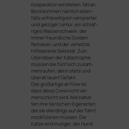
Kooperation ein­stel­len. Mit an
Bord kom­men näm­lich eben­
falls unfrei­wil­lig ein ver­spiel­ter
und gei­zi­ger Lemur, ein schläf­
ri­ges Wasserschwein, der
immer freund­li­che Golden
Retriever, und der ver­letz­te,
hilfs­be­rei­te Sekretär. Zum
Überleben der Katastrophe
müs­sen die fünf sich zusam­
men­rau­fen, denn stets und
über­all lau­ert Gefahr.
Das groß­ar­ti­ge an Flow ist,
dass die­se Crew nicht ver­
mensch­licht wird. Alle behal­
ten ihre tie­ri­schen Eigenarten,
die sie aller­dings auf der Fahrt
modi­fi­zie­ren müs­sen. Die
Katze wird muti­ger, der Hund