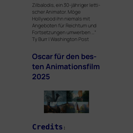
Zilbalodis, ein 30-jäh­ri­ger let­ti­
scher Animator. Möge
Hollywood ihn nie­mals mit
Angeboten für Reichtum und
Fortsetzungen umwer­ben …“
Ty Burr | Washington Post
Oscar
für den bes­
ten Animationsfilm
2025
Credits
: