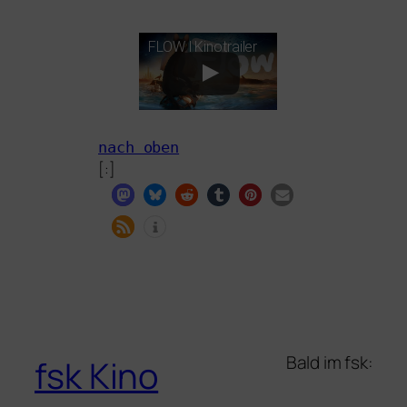
FLOW
l Kinotrailer
nach oben
[:]
Bald im fsk:
fsk Kino