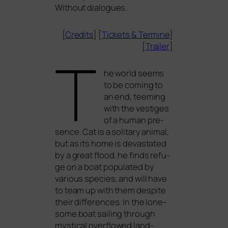
Without dialogues.
[
Credits
] [
Tickets
&
Termine
]
[
Trailer
]
T
he world seems
to be coming to
an end, tee­ming
with the ves­ti­ges
of a human pre­
sence. Cat is a soli­ta­ry ani­mal,
but as its home is devas­ta­ted
by a gre­at flood, he finds refu­
ge on a boat popu­la­ted by
various spe­ci­es, and will have
to team up with them despi­te
their dif­fe­ren­ces. In the lone­
so­me boat sai­ling through
mys­ti­cal over­flowed land­