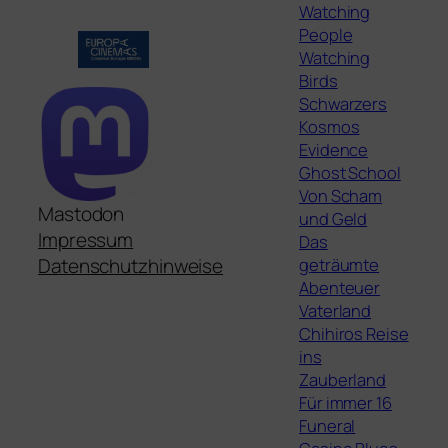
Watching
People
Watching
Birds
Schwarzers
Kosmos
Evidence
Ghost School
Von Scham
Mastodon
und Geld
Impressum
Das
geträumte
Datenschutzhinweise
Abenteuer
Vaterland
Chihiros Reise
ins
Zauberland
Für immer 16
Funeral