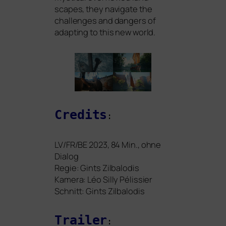
scapes, they navi­ga­te the
chal­lenges and dan­gers of
adap­ting to this new world.
Credits
:
LV
/
FR
/
BE
2023, 84 Min., ohne
Dialog
Regie: Gints Zilbalodis
Kamera: Léo Silly Pélissier
Schnitt:
Gints Zilbalodis
Trailer
: