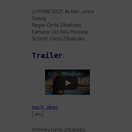
LV
/
FR
/
BE
2023, 84 Min., ohne
Dialog
Regie: Gints Zilbalodis
Kamera: Léo Silly Pélissier
Schnitt:
Gints Zilbalodis
Trailer
:
FLOW
l Kinotrailer
nach oben
[:en]
A film by Gints Zilbalodis.