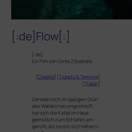
[:de]Flow[:]
[:de]
Ein Film von Gints Zilbalodis.
[
Credits
] [
Tickets
&
Termine
]
[
Trailer
]
Gerade noch im üppi­gen Grün
des Waldes her­um­ge­streift,
hat sich die Katze im Haus
gemüt­lich zum Schlafen ein­
ge­rollt, als sie ein sich nähern­