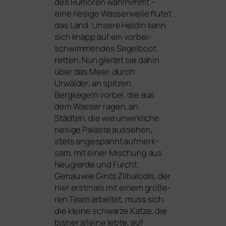
des Rumoren wahr­nimmt –
eine rie­si­ge Wasserwelle flu­tet
das Land. Unsere Heldin kann
sich knapp auf ein vor­bei­
schwim­men­des Segelboot
ret­ten. Nun glei­tet sie dahin
über das Meer, durch
Urwälder, an spit­zen
Bergkegeln vor­bei, die aus
dem Wasser ragen, an
Städten, die wie unwirk­li­che
rie­si­ge Paläste aus­se­hen,
stets ange­spannt auf­merk­
sam, mit einer Mischung aus
Neugierde und Furcht.
Genau wie Gints Zilbalodis, der
hier erst­mals mit einem grö­ße­
ren Team arbei­tet, muss sich
die klei­ne schwar­ze Katze, die
bis­her allei­ne leb­te, auf