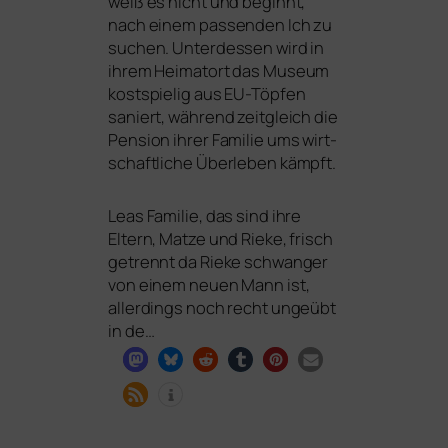
weiß es nicht und beginnt,
nach einem pas­sen­den Ich zu
suchen. Unterdessen wird in
ihrem Heimatort das Museum
kost­spie­lig aus EU-Töpfen
saniert, wäh­rend zeit­gleich die
Pension ihrer Familie ums wirt­
schaft­li­che Überleben kämpft.
Leas Familie, das sind ihre
Eltern, Matze und Rieke, frisch
getrennt da Rieke schwan­ger
von einem neu­en Mann ist,
aller­dings noch recht unge­übt
in de…