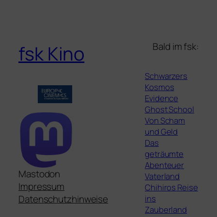
Bald im fsk:
fsk Kino
Schwarzers
Kosmos
Evidence
Ghost School
Von Scham
und Geld
Das
geträumte
Abenteuer
Mastodon
Vaterland
Impressum
Chihiros Reise
ins
Datenschutzhinweise
Zauberland