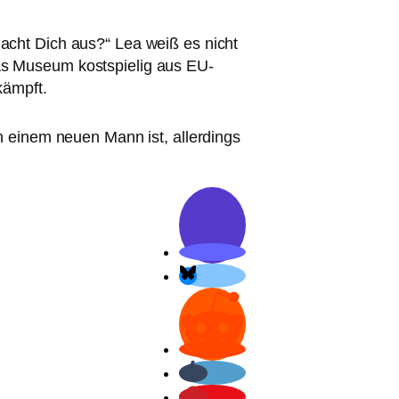
acht Dich aus?“ Lea weiß es nicht
s Museum kost­spie­lig aus EU-
kämpft.
 einem neu­en Mann ist, aller­dings