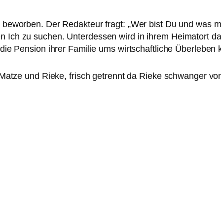
w bewor­ben. Der Redakteur fragt: „Wer bist Du und was m
n Ich zu suchen. Unterdessen wird in ihrem Heimatort da
 die Pension ihrer Familie ums wirt­schaft­li­che Überleben 
 Matze und Rieke, frisch getrennt da Rieke schwan­ger von