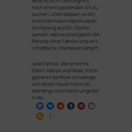
weiß es nicht und beginnt,
nach einem pas­sen­den Ich zu
suchen. Unterdessen wird in
ihrem Heimatort das Museum
kost­spie­lig aus EU-Töpfen
saniert, wäh­rend zeit­gleich die
Pension ihrer Familie ums wirt­
schaft­li­che Überleben kämpft.
Leas Familie, das sind ihre
Eltern, Matze und Rieke, frisch
getrennt da Rieke schwan­ger
von einem neu­en Mann ist,
aller­dings noch recht unge­übt
in de…