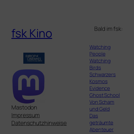
Bald im fsk:
fsk Kino
Watching
People
Watching
Birds
Schwarzers
Kosmos
Evidence
Ghost School
Von Scham
Mastodon
und Geld
Impressum
Das
geträumte
Datenschutzhinweise
Abenteuer