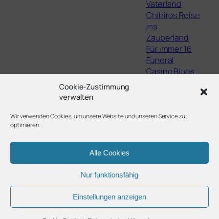
Vaterland
Chihiros Reise
ins
Zauberland
Für immer 16
Funeral
Casino Blues
The Lights,
Cookie-Zustimmung
They Fall
verwalten
Staatsschutz
Filme von Jean
Wir verwenden Cookies, um unsere Website und unseren Service zu
optimieren.
Eustache
Alle Cookies
Nur funktionsfähig
Twenty Twenty-Five
Gestaltet mit
WordPress
Einstellungen anzeigen