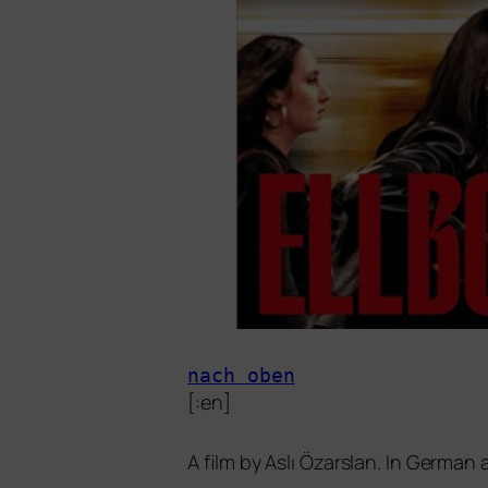
nach oben
[:en]
A film by Aslı Özarslan. In German