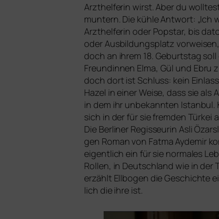
Arzthelferin wirst. Aber du woll­te
mun­tern. Die küh­le Antwort: „Ich w
Arzthelferin oder Popstar, bis da
oder Ausbildungsplatz vor­wei­sen, n
doch an ihrem 18. Geburtstag soll 
Freundinnen Elma, Gül und Ebru zi
doch dort ist Schluss: kein Einlass
Hazel in einer Weise, dass sie al
in dem ihr unbe­kann­ten Istanbul. 
sich in der für sie frem­den Türkei
Die Berliner Regisseurin Asli Özar
gen Roman von Fatma Aydemir kon­se
eigent­lich ein für sie nor­ma­les L
Rollen, in Deutschland wie in der T
erzählt
Ellbogen
die Geschichte ei
lich die ihre ist.