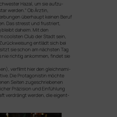
 Schwester Hazal, um sie auf­zu­
star wer­den.“ Ob Ärztin,
werbungen über­haupt kei­nen Beruf
n. Das stresst und frus­triert,
g bleibt daheim. Mit den
 cools­ten Club der Stadt sein,
e Zurückweisung ent­lädt sich bei
 sitzt sie schon am nächs­ten Tag
nie rich­tig ankom­men, fin­det sie
n), ver­filmt hier den gleich­na­mi­
tive. Die Protagonistin möch­te
de­nen Seiten zuge­schrie­be­nen
li­cher Präzision und Einfühlung
ft ver­drängt wer­den, die eigent­