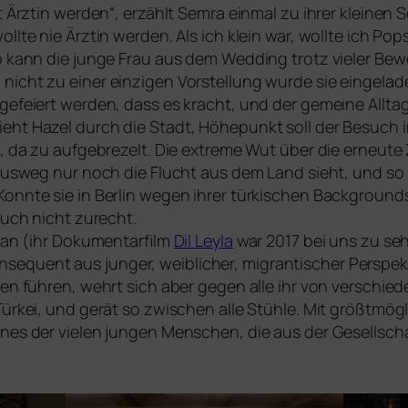
st Ärztin wer­den“, erzählt Semra ein­mal zu ihrer klei­nen
oll­te nie Ärztin wer­den. Als ich klein war, woll­te ich Pop
to kann die jun­ge Frau aus dem Wedding trotz vie­ler Be
icht zu einer ein­zi­gen Vorstellung wur­de sie ein­ge­la­de
gefei­ert wer­den, dass es kracht, und der gemei­ne Allta
eht Hazel durch die Stadt, Höhepunkt soll der Besuch im
, da zu auf­ge­bre­zelt. Die extre­me Wut über die erneu­t
s Ausweg nur noch die Flucht aus dem Land sieht, und so
Konnte sie in Berlin wegen ihrer tür­ki­schen Backgrounds 
 auch nicht zurecht.
slan (ihr Dokumentarfilm
Dil Leyla
war 2017 bei uns zu sehe
­quent aus jun­ger, weib­li­cher, migran­ti­scher Perspek
eben füh­ren, wehrt sich aber gegen alle ihr von ver­schie­
ürkei, und gerät so zwi­schen alle Stühle. Mit größt­mög­
nes der vie­len jun­gen Menschen, die aus der Gesellscha