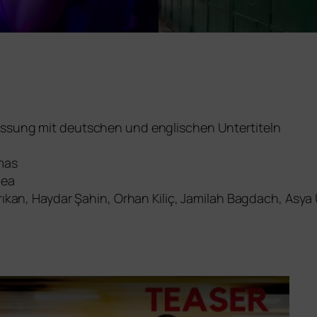
assung mit deut­schen und eng­li­schen Untertiteln
mas
nea
Arıkan, Haydar Şahin, Orhan Kiliç, Jamilah Bagdach, Asy