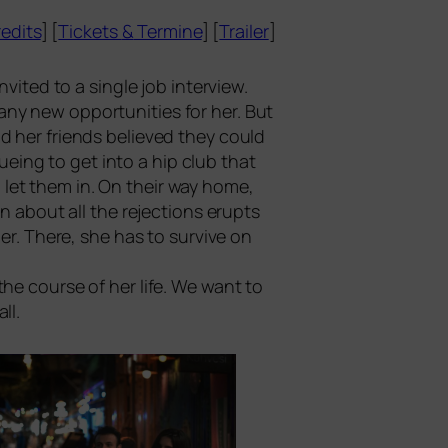
edits
] [
Tickets
&
Termine
] [
Trailer
]
nvi­ted to a sin­gle job inter­view.
ny new oppor­tu­ni­ties for her. But
nd her fri­ends belie­ved they could
­e­ing to get into a hip club that
o let them in. On their way home,
­on about all the rejec­tions erupts
er. There, she has to sur­vi­ve on
he cour­se of her life. We want to
ll.