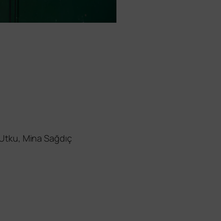
a Utku, Mina Sağdıç