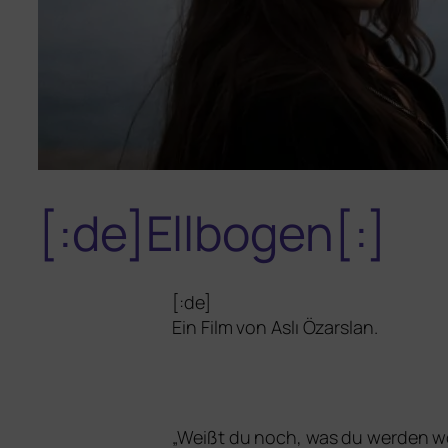
[:de]Ellbogen[:]
[:de]
Ein Film von Aslı Özarslan.
„
Weißt du noch, was du wer­den wol