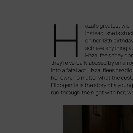
H
azal’s grea­test wish i
Instead, she is stuck
on her 18th bir­th­da
achie­ve any­thing as
Hazal feels they don
they’re ver­bal­ly abu­sed by an arro­
into a fatal act. Hazal flees head­l
her own, no mat­ter what the cost
Ellbogen
tells the sto­ry of a you
run through the night with her; we