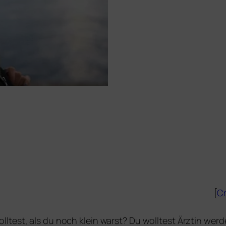
[
Cr
l­test, als du noch klein warst? Du woll­test Ärztin wer­