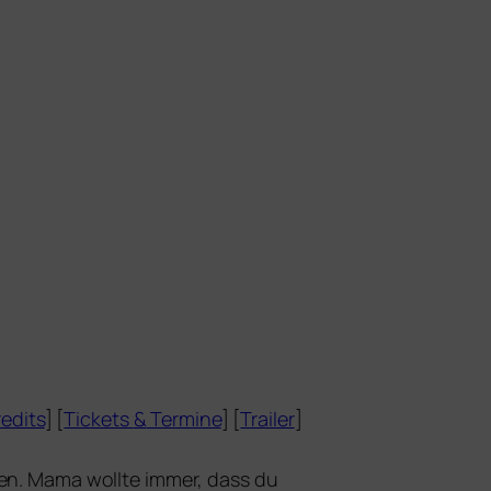
edits
] [
Tickets
&
Termine
] [
Trailer
]
den. Mama woll­te immer, dass du