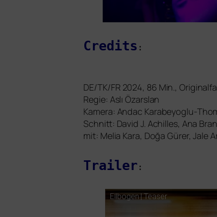
Credits
:
DE
/
TK
/
FR
2024, 86 Min., Originalf
Regie: Aslı Özarslan
Kamera: Andac Karabeyoglu-Tho
Schnitt: David J. Achilles, Ana Bra
mit: Melia Kara, Doğa Gürer, Jale 
Trailer
:
Ellbogen | Teaser