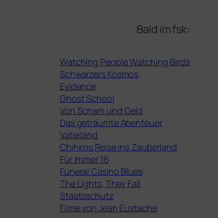
Bald im fsk:
Watching People Watching Birds
Schwarzers Kosmos
Evidence
Ghost School
Von Scham und Geld
Das geträumte Abenteuer
Vaterland
Chihiros Reise ins Zauberland
Für immer 16
Funeral Casino Blues
The Lights, They Fall
Staatsschutz
Filme von Jean Eustache