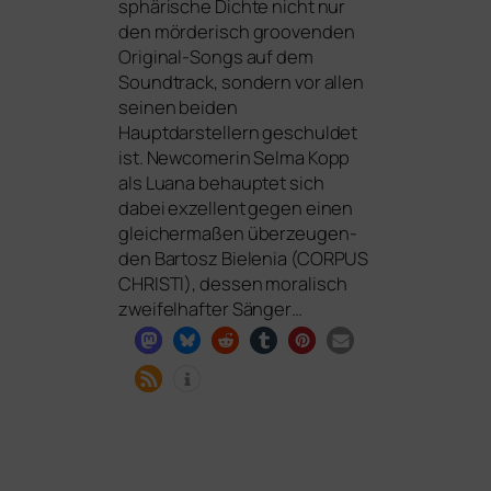
sphä­ri­sche Dichte nicht nur
den mör­de­risch groo­ven­den
Original-Songs auf dem
Soundtrack, son­dern vor allen
sei­nen bei­den
Hauptdarstellern geschul­det
ist. Newcomerin Selma Kopp
als Luana behaup­tet sich
dabei exzel­lent gegen einen
glei­cher­ma­ßen über­zeu­gen­
den Bartosz Bielenia (
CORPUS
CHRISTI
), des­sen mora­lisch
zwei­fel­haf­ter Sänger…