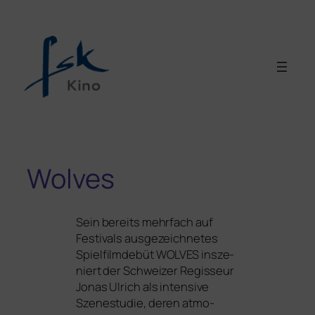
Wolves
Sein bereits mehr­fach auf
Festivals aus­ge­zeich­ne­tes
Spielfilmdebüt
WOLVES
insze­
niert der Schweizer Regisseur
Jonas Ulrich als inten­si­ve
Szenestudie, deren atmo­