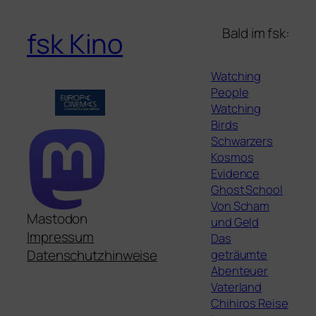
Bald im fsk:
fsk Kino
Watching
People
Watching
Birds
Schwarzers
Kosmos
Evidence
Ghost School
Von Scham
Mastodon
und Geld
Impressum
Das
geträumte
Datenschutzhinweise
Abenteuer
Vaterland
Chihiros Reise