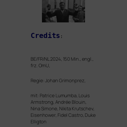
Credits
:
BE
/
FR
/
NL
2024, 150 Min., engl.,
frz. OmU,
Regie: Johan Grimonprez,
mit: Patrice Lumumba, Louis
Armstrong, Andrée Blouin,
Nina Simone, Nikita Krutschev,
Eisenhower, Fidel Castro, Duke
Elligton