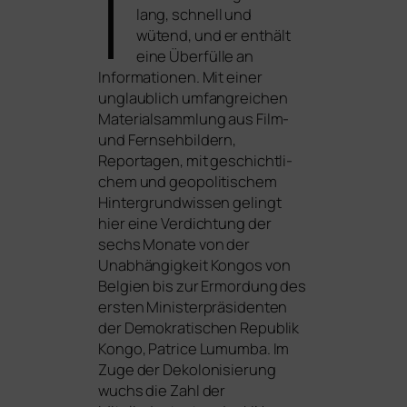
I
lang, schnell und
wütend, und er ent­hält
eine Überfülle an
Informationen. Mit einer
unglaub­lich umfang­rei­chen
Materialsammlung aus Film-
und Fernsehbildern,
Reportagen, mit geschicht­li­
chem und geo­po­li­ti­schem
Hintergrundwissen gelingt
hier eine Verdichtung der
sechs Monate von der
Unabhängigkeit Kongos von
Belgien bis zur Ermordung des
ers­ten Ministerpräsidenten
der Demokratischen Republik
Kongo, Patrice Lumumba. Im
Zuge der Dekolonisierung
wuchs die Zahl der