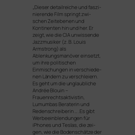
„
Dieser detail­rei­che und fas­zi­
nie­ren­de Film springt zwi­
schen Zeitebenen und
Kontinenten hin und her. Er
zeigt, wie die
CIA
unwis­sen­de
Jazzmusiker (z. B. Louis
Armstrong) als
Ablenkungsmanöver ein­setzt,
um ihre poli­ti­schen
Einmischungen in ver­schie­de­
nen Ländern zu ver­schlei­ern.
Es geht um die unglaub­li­che
Andrée Blouin –
Frauenrechtsaktivistin,
Lumumbas Beraterin und
Redenschreiberin … .Es gibt
Werbeeinblendungen für
iPhones und Teslas, die zei­
gen, wie die Bodenschätze der