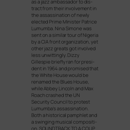
as a jazz ambassa­dor to dis­
tract from their invol­vement in
the ass­as­si­na­ti­on of new­ly
elec­ted Prime Minister Patrice
Lumumba. Nina Simone was
sent on a simi­lar tour of Nigeria
by a
CIA
front orga­niza­ti­on, yet
other jazz gre­ats got invol­ved
less unwit­tingly. Dizzy
Gillespie brief­ly ran for pre­si­
dent in 1964 and pro­mi­sed that
the White House would be
ren­a­med the Blues House,
while Abbey Lincoln and Max
Roach cra­s­hed the
UN
Security Council to pro­test
Lumumba’s ass­as­si­na­ti­on.
Both a his­to­ri­cal pam­phlet and
a swin­ging musi­cal com­po­si­ti­
on,
SOUNDTRACK
TO
A
COUP