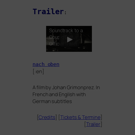
Trailer
:
Soundtrack to a
Coup d’Etat –
Official Trailer
nach oben
[:en]
A film by Johan Grimonprez. In
French and English with
German subtitles
[
Credits
] [
Tickets
&
Termine
]
[
Trailer
]