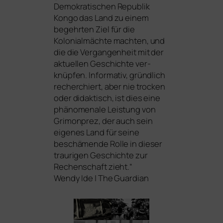
Demokratischen Republik
Kongo das Land zu einem
begehr­ten Ziel für die
Kolonialmächte mach­ten, und
die die Vergangenheit mit der
aktu­el­len Geschichte ver­
knüp­fen. Informativ, gründ­lich
recher­chiert, aber nie tro­cken
oder didak­tisch, ist dies eine
phä­no­me­na­le Leistung von
Grimonprez, der auch sein
eige­nes Land für sei­ne
beschä­men­de Rolle in die­ser
trau­ri­gen Geschichte zur
Rechenschaft zieht.“
Wendy Ide | The Guardian