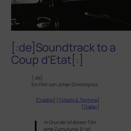
[:de]Soundtrack to a
Coup d’Etat[:]
[:de]
Ein Film von Johan Grimonprez.
[
Credits
] [
Tickets
&
Termine
]
[
Trailer
]
m Grunde ist die­ser Film
eine Zumutung: Er ist