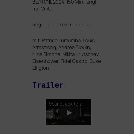
BE
/
FR
/
NL
2024, 150 Min., engl.,
frz. OmU,
Regie: Johan Grimonprez,
mit: Patrice Lumumba, Louis
Armstrong, Andrée Blouin,
Nina Simone, Nikita Krutschev,
Eisenhower, Fidel Castro, Duke
Elligton
Trailer
:
Soundtrack to a
Coup d’Etat –
Official Trailer