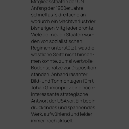
Mitgliedsstaaten der
UN
Anfang der 1960er Jahre
schnell aufs drei­fa­che an,
wodurch ein Machtverlust der
bis­he­ri­gen Mitglieder droh­te.
Viele der neu­en Staaten wur­
den von sozia­lis­ti­schen
Regimen unter­stützt, was die
west­li­che Seite nicht hin­neh­
men konn­te, zumal wert­vol­le
Bodenschätze zur Disposition
stan­den. Anhand rasan­ter
Bild- und Tonmontagen führt
Johan Grimonprez eine hoch­
in­ter­es­san­te stra­te­gi­sche
Antwort der
USA
vor. Ein beein­
dru­cken­des und span­nen­des
Werk, auf­wüh­lend und lei­der
immer noch aktuell.