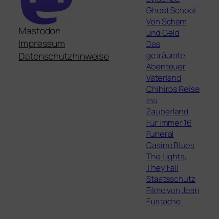
Ghost School
Von Scham
Mastodon
und Geld
Impressum
Das
geträumte
Datenschutzhinweise
Abenteuer
Vaterland
Chihiros Reise
ins
Zauberland
Für immer 16
Funeral
Casino Blues
The Lights,
They Fall
Staatsschutz
Filme von Jean
Eustache