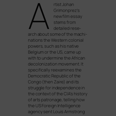
A
rtist Johan
Grimonprez’s
new film essay
stems from
detail­ed rese­
arch about some of the machi­
na­ti­ons the Western colo­ni­al
powers, such as his nati­ve
Belgium or the
US
, came up
with to under­mi­ne the African
deco­lo­niza­ti­on move­ment. It
spe­ci­fi­cal­ly reex­ami­nes the
Democratic Republic of the
Congo (then Zaire) and its
strugg­le for inde­pen­dence in
the con­text of the
CIA
’s histo­ry
of arts patro­na­ge, tel­ling how
the
US
Foreign Intelligence
agen­cy sent Louis Armstrong