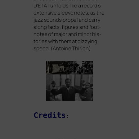
D’
ETAT
unfolds like a record’s
exten­si­ve slee­ve notes, as the
jazz sounds pro­pel and car­ry
along facts, figu­res and foot­
no­tes of major and minor his­
to­ries with them at diz­zy­ing
speed. (Antoine Thirion)
Credits
: