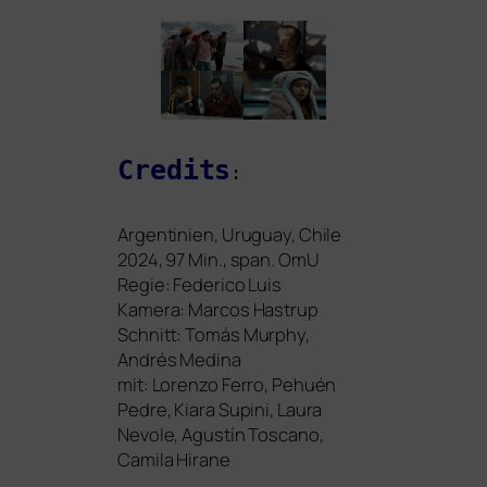
Credits
:
Argentinien, Uruguay, Chile
2024, 97 Min., span. OmU
Regie: Federico Luis
Kamera: Marcos Hastrup
Schnitt: Tomás Murphy,
Andrés Medina
mit: Lorenzo Ferro, Pehuén
Pedre, Kiara Supini, Laura
Nevole, Agustín Toscano,
Camila Hirane