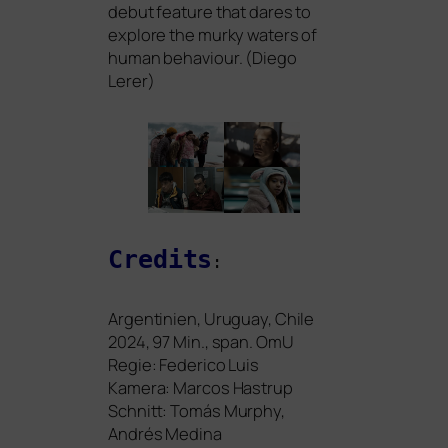
debut fea­ture that dares to
explo­re the mur­ky waters of
human beha­viour. (Diego
Lerer)
Credits
:
Argentinien, Uruguay, Chile
2024, 97 Min., span. OmU
Regie: Federico Luis
Kamera: Marcos Hastrup
Schnitt: Tomás Murphy,
Andrés Medina