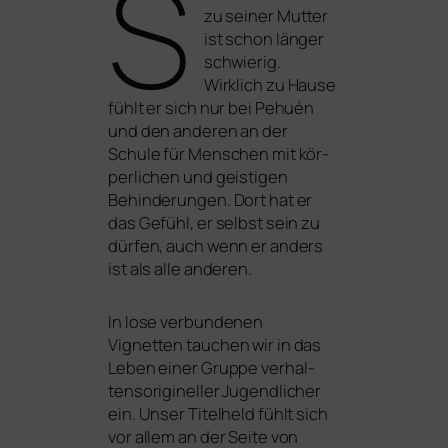
S
zu sei­ner Mutter
ist schon län­ger
schwie­rig.
Wirklich zu Hause
fühlt er sich nur bei Pehuén
und den ande­ren an der
Schule für Menschen mit kör­
per­li­chen und geis­ti­gen
Behinderungen. Dort hat er
das Gefühl, er selbst sein zu
dür­fen, auch wenn er anders
ist als alle anderen.
In lose ver­bun­de­nen
Vignetten tau­chen wir in das
Leben einer Gruppe ver­hal­
ten­so­ri­gi­nel­ler Jugendlicher
ein. Unser Titelheld fühlt sich
vor allem an der Seite von