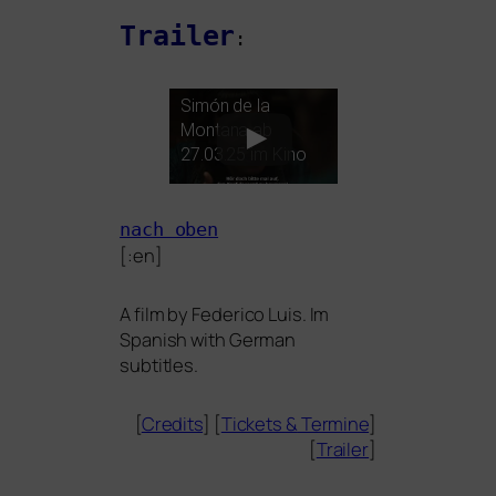
Trailer
:
Simón de la
Montana ab
27.03.25 im Kino
nach oben
[:en]
A film by Federico Luis. Im
Spanish with German
subtitles.
[
Credits
] [
Tickets
&
Termine
]
[
Trailer
]