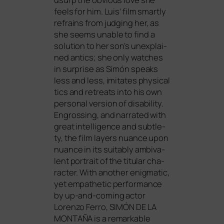
feels for him. Luis’ film smart­ly
refrains from jud­ging her, as
she seems unable to find a
solu­ti­on to her son’s unex­plai­
ned anti­cs; she only wat­ches
in sur­pri­se as Simón speaks
less and less, imi­ta­tes phy­si­cal
tics and retre­ats into his own
per­so­nal ver­si­on of disa­bi­li­ty.
Engrossing, and nar­ra­ted with
gre­at intel­li­gence and subt­le­
ty, the film lay­ers nuan­ce upon
nuan­ce in its sui­ta­b­ly ambi­va­
lent por­trait of the titu­lar cha­
rac­ter. With ano­ther enig­ma­tic,
yet empa­the­tic per­for­mance
by up-and-coming actor
Lorenzo Ferro,
SIMÓN
DE
LA
MONTAÑA
is a remar­kab­le