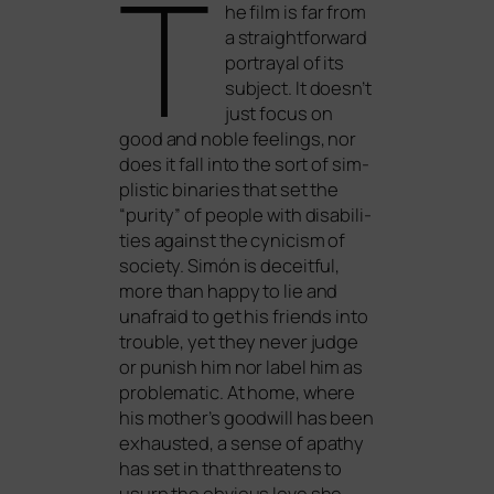
T
he film is far from
a straight­for­ward
por­tra­y­al of its
sub­ject. It doesn’t
just focus on
good and noble fee­lings, nor
does it fall into the sort of sim­
pli­stic bina­ries that set the
“puri­ty” of peo­p­le with disa­bi­li­
ties against the cyni­cism of
socie­ty. Simón is deceitful,
more than hap­py to lie and
una­fraid to get his fri­ends into
trou­ble, yet they never judge
or punish him nor label him as
pro­ble­ma­tic. At home, whe­re
his mother’s good­will has been
exhaus­ted, a sen­se of apa­thy
has set in that threa­tens to
usurp the obvious love she