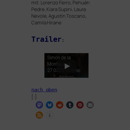
mit: Lorenzo Ferro, Pehuén
Pedre, Kiara Supini, Laura
Nevole, Agustín Toscano,
Camila Hirane
Trailer
:
Simón de la
Montana ab
27.03.25 im Kino
nach oben
[:]