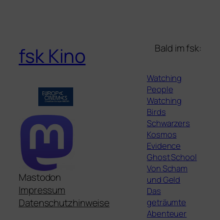
Bald im fsk:
fsk Kino
Watching
People
Watching
Birds
Schwarzers
Kosmos
Evidence
Ghost School
Von Scham
Mastodon
und Geld
Impressum
Das
geträumte
Datenschutzhinweise
Abenteuer