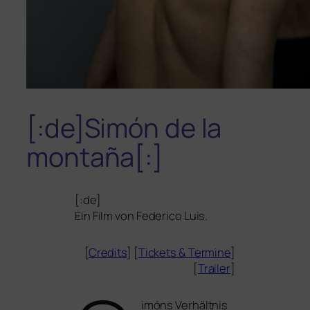
[:de]Simón de la
montaña[:]
[:de]
Ein Film von Federico Luis.
[
Credits
] [
Tickets
&
Termine
]
[
Trailer
]
imóns Verhältnis