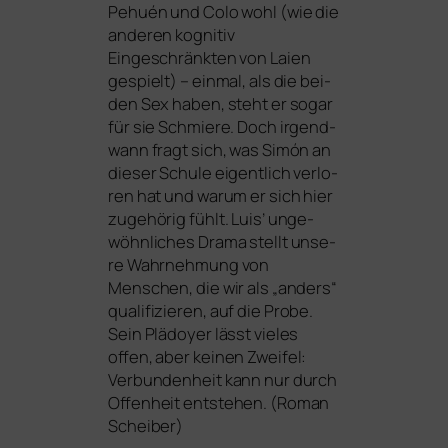
Pehuén und Colo wohl (wie die
ande­ren kogni­tiv
Eingeschränkten von Laien
gespielt) – ein­mal, als die bei­
den Sex haben, steht er sogar
für sie Schmiere. Doch irgend­
wann fragt sich, was Simón an
die­ser Schule eigent­lich ver­lo­
ren hat und war­um er sich hier
zuge­hö­rig fühlt. Luis’ unge­
wöhn­li­ches Drama stellt unse­
re Wahrnehmung von
Menschen, die wir als „anders“
qua­li­fi­zie­ren, auf die Probe.
Sein Plädoyer lässt vie­les
offen, aber kei­nen Zweifel:
Verbundenheit kann nur durch
Offenheit ent­ste­hen. (Roman
Scheiber)