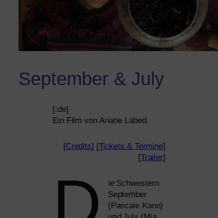
September
&
July
[:de]
Ein Film von Ariane Labed.
[
Credits
] [
Tickets
&
Termine
]
[
Trailer
]
D
ie Schwestern
September
(Pascale Kann)
und July (Mia