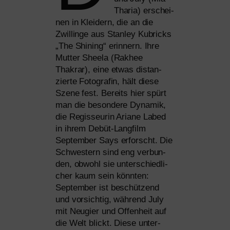
Tharia) erschei­
nen in Kleidern, die an die
Zwillinge aus Stanley Kubricks
„The Shining“ erin­nern. Ihre
Mutter Sheela (Rakhee
Thakrar), eine etwas distan­
zier­te Fotografin, hält die­se
Szene fest. Bereits hier spürt
man die beson­de­re Dynamik,
die Regisseurin Ariane Labed
in ihrem Debüt-Langfilm
September Says erforscht. Die
Schwestern sind eng ver­bun­
den, obwohl sie unter­schied­li­
cher kaum sein könn­ten:
September ist beschüt­zend
und vor­sich­tig, wäh­rend July
mit Neugier und Offenheit auf
die Welt blickt. Diese unter­