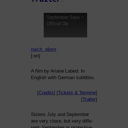
:
September Says –
Official Clip
nach oben
[:en]
A film by Ariane Labed. In
English with German subtitles.
[
Credits
] [
Tickets
&
Termine
]
[
Trailer
]
Sisters July and September
are very clo­se, but very dif­fe­
rent: September is pro­tec­ti­ve