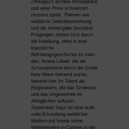
cho­lo­gisch dich­ten Atmosphäre
und einer Prise schwar­zen
Humors spielt. Themen wie
weib­li­che Selbstbestimmung
und die Weitergabe fami­liä­rer
Prägungen zie­hen sich durch
die Handlung, ohne in eine
klas­si­sche
Befreiungsgeschichte zu mün­
den. Ariane Labed, die als
Schauspielerin durch die Greek
New Wave bekannt wur­de,
beweist hier ihr Talent als
Regisseurin, die das Groteske
und das Ungewohnte im
Alltäglichen auf­spürt.
September Says ist eine kraft­
vol­le Erkundung weib­li­cher
Welten und fei­er­te sei­ne
Weltpremiere in Cannes in der