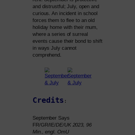
and dis­trustful; July, open and
curious. An inci­dent in school
forces them to flee to an old
holi­day home with their mum,
whe­re a series of sur­re­al
events cau­se their bond to shift
in ways July can­not
comprehend.
Credits
:
September Says
FR
/
GR
/
IE
/
DE
/
UK
2023, 96
Min., engl. OmU