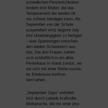
schied­li­chen Persönlichkeiten
for­dern ihre Mutter, die das
Temperament der bei­den oft
nur schwer bän­di­gen kann. Als
September von der Schule
sus­pen­diert wird, beginnt July
ihre Unabhängigkeit zu fes­ti­gen
– was Spannungen zwi­schen
den bei­den Schwestern aus­
löst. Die drei Frauen zie­hen
sich schließ­lich in ein altes
Ferienhaus in Irland zurück, wo
sie sich mit einer Reihe sur­rea­
ler Erlebnisse kon­fron­
tiert sehen.
„
September Says“ ent­fal­tet
sich durch Labeds kraft­vol­le
Bildsprache, die mit einer psy­