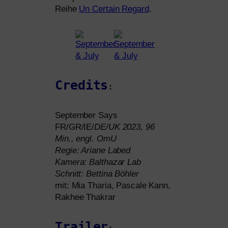
Reihe
Un Certain Regard
.
Credits
:
September Says
FR
/
GR
/
IE
/
DE
/
UK
2023, 96
Min., engl. OmU
Regie: Ariane Labed
Kamera: Balthazar Lab
Schnitt: Bettina Böhler
mit: Mia Tharia, Pascale Kann,
Rakhee Thakrar
Trailer