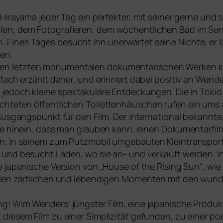
 Hirayama jeder Tag ein per­fek­ter, mit sei­ner ger­ne und so
itualen, dem Fotografieren, dem wöchent­li­chen Bad im S
 Eines Tages besucht ihn uner­war­tet sei­ne Nichte, er 
gen.
en letz­ten monu­men­ta­len doku­men­ta­ri­schen Werken
fach erzählt daher, und erin­nert dabei posi­tiv an Wenders
jedoch klei­ne spek­ta­ku­lä­re Entdeckungen. Die in Tokio 
rich­te­ten öffent­li­chen Toilettenhäuschen rufen ein um
 Ausgangspunkt für den Film. Der inter­na­tio­nal bekann­te
le hin­ein, dass man glau­ben kann, einen Dokumentarfilm
­en. In sei­nem zum Putzmobil umge­bau­ten Kleintransport
 und besucht Läden, wo sie an- und ver­kauft wer­den. I
ne japa­ni­sche Version von „House of the Rising Sun“, wi
llen zärt­li­chen und leben­di­gen Momenten mit den wun
! Wim Wenders’ jüngs­ter Film, eine japa­ni­sche Produkti
ie­sem Film zu einer Simplizität gefun­den, zu einer poe