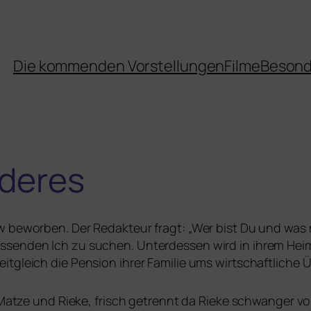
Die kommenden Vorstellungen
Filme
Besond
deres
w bewor­ben. Der Redakteur fragt: „Wer bist Du und was
­sen­den Ich zu suchen. Unterdessen wird in ihrem Heim
t­gleich die Pension ihrer Familie ums wirt­schaft­li­che
, Matze und Rieke, frisch getrennt da Rieke schwan­ger vo