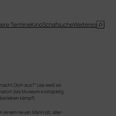
Suche
ere Termine
Kino
Schafsuche
Weiteres
 macht Dich aus?“ Lea weiß es
atort das Museum kost­spie­lig
 Überleben kämpft.
n einem neu­en Mann ist, aller­