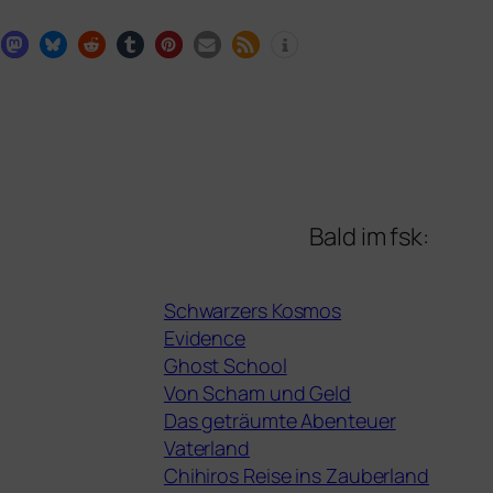
Bald im fsk:
Schwarzers Kosmos
Evidence
Ghost School
Von Scham und Geld
Das geträumte Abenteuer
Vaterland
Chihiros Reise ins Zauberland