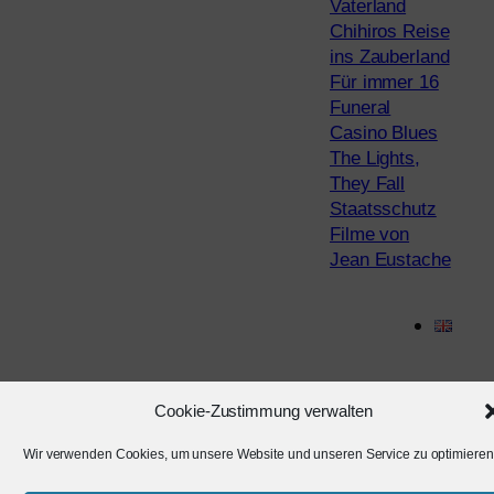
Vaterland
Chihiros Reise
ins Zauberland
Für immer 16
Funeral
Casino Blues
The Lights,
They Fall
Staatsschutz
Filme von
Jean Eustache
Twenty Twenty-Five
Gestaltet mit
WordPress
Cookie-Zustimmung verwalten
Wir verwenden Cookies, um unsere Website und unseren Service zu optimieren