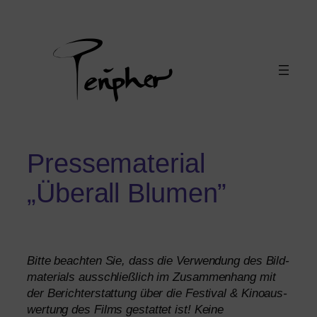
Pressematerial
„Überall Blumen”
Bitte beach­ten Sie, dass die Ver­wen­dung des Bild­
ma­te­ri­als aus­schließ­lich im Zusam­men­hang mit
der Bericht­erstat­tung über die Fes­ti­val
&
Kino­aus­
wer­tung des Films gestat­tet ist! Keine