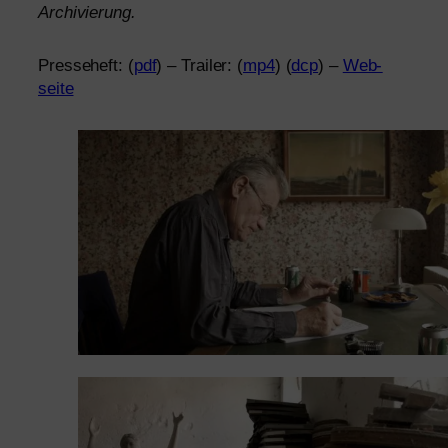
Archivierung.
Presseheft: (
pdf
) – Trai­ler: (
mp4
) (
dcp
) –
Web­
seite