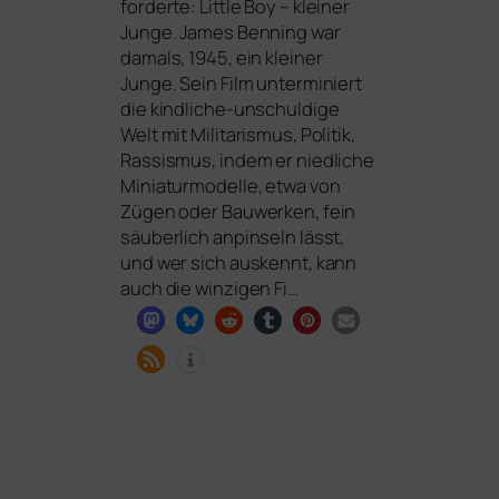
for­der­te: Little Boy – klei­ner
Junge. James Benning war
damals, 1945, ein klei­ner
Junge. Sein Film unter­mi­niert
die kind­li­che-unschul­di­ge
Welt mit Militarismus, Politik,
Rassismus, indem er nied­li­che
Miniaturmodelle, etwa von
Zügen oder Bauwerken, fein
säu­ber­lich anpin­seln lässt,
und wer sich aus­kennt, kann
auch die win­zi­gen Fi…