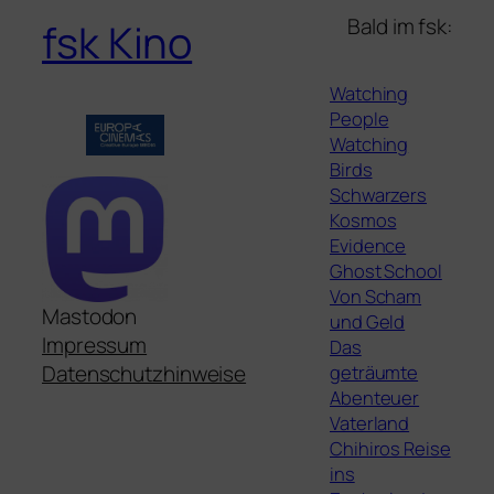
Bald im fsk:
fsk Kino
Watching
People
Watching
Birds
Schwarzers
Kosmos
Evidence
Ghost School
Von Scham
Mastodon
und Geld
Impressum
Das
geträumte
Datenschutzhinweise
Abenteuer
Vaterland
Chihiros Reise
ins