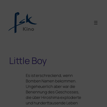
Little Boy
Es ist erschre­ckend, wenn
Bomben Namen bekom­men.
Ungeheuerlich aber war die
Benennung des Geschosses,
die über Hiroshima explo­dier­te
und hun­dert­tau­sen­de Leben