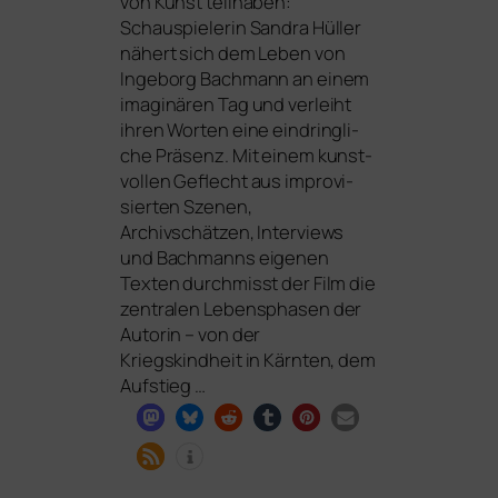
von Kunst teil­ha­ben:
Schauspielerin Sandra Hüller
nähert sich dem Leben von
Ingeborg Bachmann an einem
ima­gi­nä­ren Tag und ver­leiht
ihren Worten eine ein­dring­li­
che Präsenz. Mit einem kunst­
vol­len Geflecht aus impro­vi­
sier­ten Szenen,
Archivschätzen, Interviews
und Bachmanns eige­nen
Texten durch­misst der Film die
zen­tra­len Lebensphasen der
Autorin – von der
Kriegskindheit in Kärnten, dem
Aufstieg …