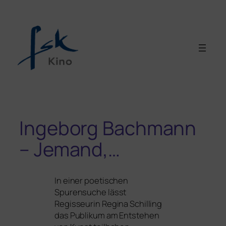
Ingeborg Bachmann
– Jemand,…
In einer poe­ti­schen
Spurensuche lässt
Regisseurin Regina Schilling
das Publikum am Entstehen