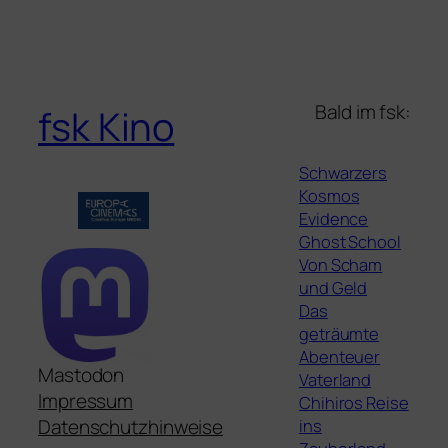
Bald im fsk:
fsk Kino
Schwarzers
Kosmos
Evidence
Ghost School
Von Scham
und Geld
Das
geträumte
Abenteuer
Mastodon
Vaterland
Impressum
Chihiros Reise
ins
Datenschutzhinweise