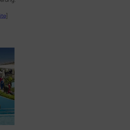
ite
]