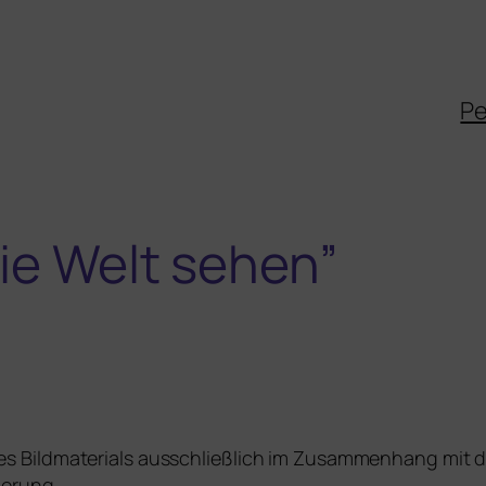
Pe
ie Welt sehen”
 Bild­ma­te­ri­als aus­schließ­lich im Zusam­men­hang mit de
vierung.