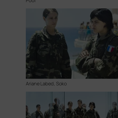
Pool
Ariane Labed, Soko