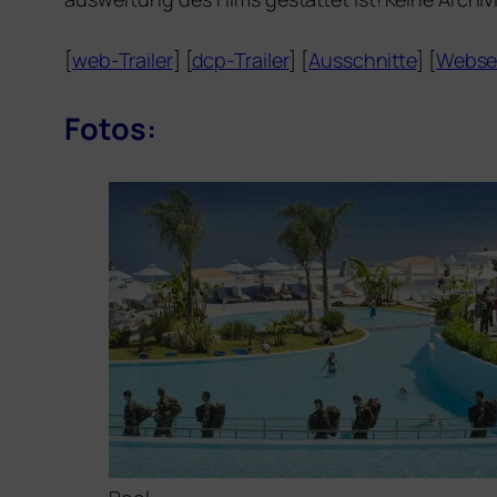
[
web-Trailer
] [
dcp-Trailer
] [
Ausschnitte
] [
Webse
Fotos: