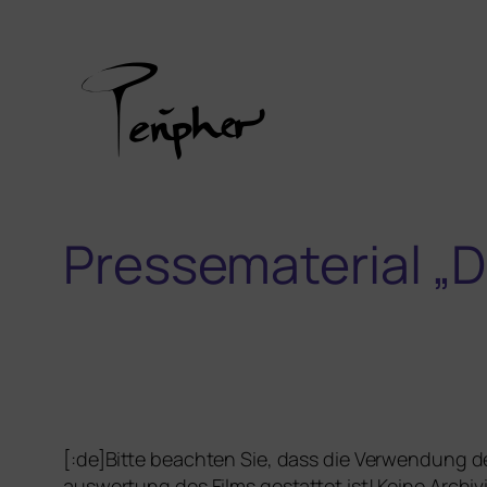
Pressematerial „D
[:de]
Bitte beach­ten Sie, dass die Ver­wen­dung des
aus­wer­tung des Films gestat­tet ist! Keine Archi