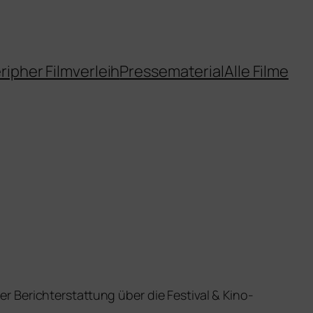
ripher Filmverleih
Pressematerial
Alle Filme
r Bericht­erstat­tung über die Fes­ti­val
&
Kino­