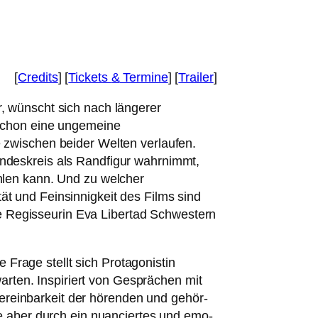
[
Credits
] [
Tickets
&
Termine
] [
Trailer
]
, wünscht sich nach län­ge­rer
schon eine unge­mei­ne
wi­schen bei­der Welten ver­lau­fen.
undeskreis als Randfigur wahr­nimmt,
h­len kann. Und zu wel­cher
ität und Feinsinnigkeit des Films sind
die Regisseurin Eva Libertad Schwestern
e Frage stellt sich Protagonistin
ar­ten. Inspiriert von Gesprächen mit
Vereinbarkeit der hören­den und gehör­
e aber durch ein nuan­cier­tes und emo­