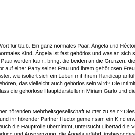
 Wort für taub. Ein ganz nor­ma­les Paar, Ángela und Héctor
or­ma­les Kind. Ángela ist fast gehör­los und was an sich 
Paar wer­den kann, bringt die bei­den an die Grenzen, die z
r auf einer Party sei­ner Frau und ihrem gehör­lo­sen Fre
ter, wie iso­liert sich ein Leben mit ihrem Handicap anfü
ehö­ren, das viel­leicht auch gehör­los sein wird? Die Intim
dass die gehör­lo­se Hauptdarstellerin Miriam Garlo und 
einer hören­den Mehrheitsgesellschaft Mutter zu sein? Dies
 und ihr hören­der Partner Hector gemein­sam ein Kind erw
 auch die Hauptrolle über­nimmt, unter­sucht Libertad die 
dung und Ausgrenzung, die Ángela erfährt, ins­be­son­de­r