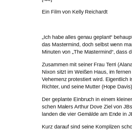
Ein Film von Kelly Reichardt
„
Ich habe alles genau geplant“ behaup­
das Mastermind, doch selbst wenn man m
Minuten von „The Mastermind“, dass der 
Zusammen mit sei­ner Frau Terri (Alan
Nixon sitzt im Weißen Haus, im fer­ne
Vehemenz pro­tes­tiert wird. Eigentlich i
Richter, und sei­ne Mutter (Hope Davis) u
Der geplan­te Einbruch in einem klei­ne
schen Malers Arthur Dove Ziel von JBs 
lan­den die vier Gemälde am Ende in 
Kurz dar­auf sind sei­ne Komplizen sc