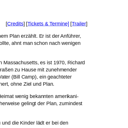
[
Credits
] [
Tickets
&
Termine]
[
Trailer
]
m Plan erzählt. Er ist der Anführer,
oll­te, ahnt man schon nach weni­gen
in Massachusetts, es ist 1970, Richard
Straßen zu Hause mit zuneh­men­der
ater (Bill Camp), ein geach­te­ter
chert, ohne Ziel und Plan.
eimat wenig bekann­ten ame­ri­ka­ni­
herweise gelingt der Plan, zumin­dest
 und die Kinder lädt er bei den