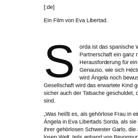
[:de]
Ein Film von Eva Libertad.
S
orda ist das spa­ni­sche
Partnerschaft ein ganz n
Herausforderung für ein 
Genauso, wie sich Hécto
wird Ángela noch bewuss­
Gesellschaft wird das erwar­te­te Kind g
sicher auch der Tatsache geschul­det, 
sind.
„
Was heißt es, als gehör­lo­se Frau in 
Ángela in Eva Libertads Sorda, als sie
ihrer gehör­lo­sen Schwester Garlo, die
lo­sen Welt, teils anhand von Bevormun