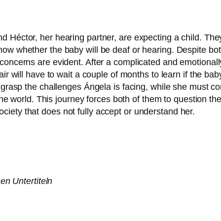
Héctor, her hea­ring part­ner, are expec­ting a child. They
ow whe­ther the baby will be deaf or hea­ring. Despite both
con­cerns are evi­dent. After a com­pli­ca­ted and emo­tio­nal­
air will have to wait a cou­ple of months to learn if the baby
ly grasp the chal­lenges Ángela is facing, while she must co
e world. This jour­ney forces both of them to ques­ti­on thei
socie­ty that does not ful­ly accept or under­stand her.
en Untertiteln