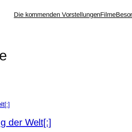
Die kommenden Vorstellungen
Filme
Beson
e
g der Welt[:]