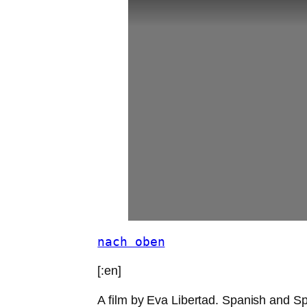
nach oben
[:en]
A film by Eva Libertad. Spanish and 