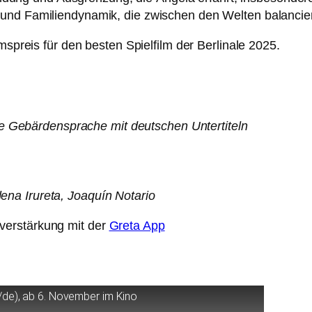
Paar- und Familiendynamik, die zwi­schen den Welten balan­cie
preis für den bes­ten Spielfilm der Berlinale 2025.
 Gebärdensprache mit deut­schen Untertiteln
lena Irureta, Joaquín Notario
rverstärkung mit der
Greta App
/de), ab 6. November im Kino