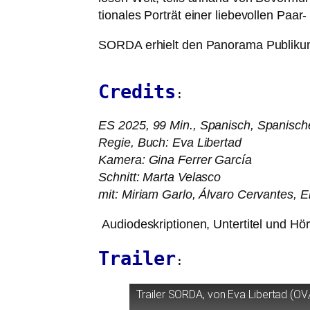
tio­na­les Porträt einer lie­be­vol­len 
SORDA
erhielt den Panorama Publikums
Credits
:
ES
2025, 99 Min., Spanisch, Spanische
Regie, Buch: Eva Libertad
Kamera: Gina Ferrer García
Schnitt: Marta Velasco
mit: Miriam Garlo, Álvaro Cervantes, E
Audiodeskriptionen, Untertitel und Hö
Trailer
:
Trailer
SORDA
, von Eva Libertad (
OV