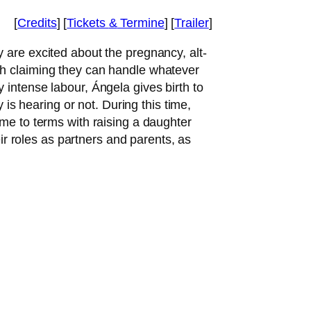
[
Credits
] [
Tickets
&
Termine
] [
Trailer
]
 are exci­ted about the pregnan­cy, alt­
 clai­ming they can hand­le wha­te­ver
ly inten­se labour, Ángela gives birth to
 is hea­ring or not. During this time,
me to terms with rai­sing a daugh­ter
r roles as part­ners and par­ents, as