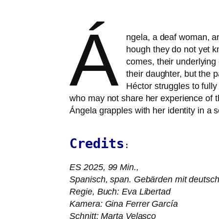
Á
ngela, a deaf woman, and 
hough they do not yet kn
comes, their under­ly­ing 
their daugh­ter, but the p
Héctor strug­gles to ful­
who may not share her expe­ri­ence of th
Ángela grapp­les with her iden­ti­ty in a 
Credits
:
ES
2025, 99 Min.,
Spanisch, span. Gebärden mit deut­sch
Regie, Buch: Eva Libertad
Kamera: Gina Ferrer García
Schnitt: Marta Velasco