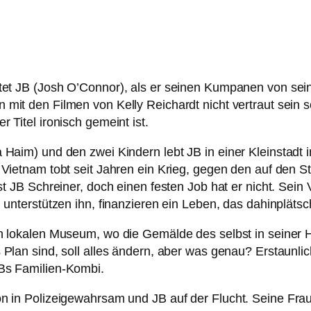
tet
JB
(Josh O’Connor), als er sei­nen Kumpanen von sei­ne
it den Filmen von Kelly Reichardt nicht ver­traut sein s
Titel iro­nisch gemeint ist.
a Haim) und den zwei Kindern lebt
JB
in einer Kleinstadt 
n Vietnam tobt seit Jahren ein Krieg, gegen den auf den 
st
JB
Schreiner, doch einen fes­ten Job hat er nicht. Sein V
nter­stüt­zen ihn, finan­zie­ren ein Leben, das dahin­plät­s
n loka­len Museum, wo die Gemälde des selbst in sei­ner H
Plan sind, soll alles ändern, aber was genau? Erstaunlic
JBs Familien-Kombi.
hon in Polizeigewahrsam und
JB
auf der Flucht. Seine Frau