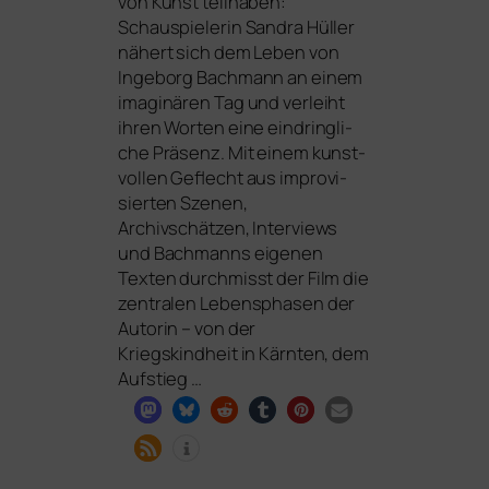
von Kunst teil­ha­ben:
Schauspielerin Sandra Hüller
nähert sich dem Leben von
Ingeborg Bachmann an einem
ima­gi­nä­ren Tag und ver­leiht
ihren Worten eine ein­dring­li­
che Präsenz. Mit einem kunst­
vol­len Geflecht aus impro­vi­
sier­ten Szenen,
Archivschätzen, Interviews
und Bachmanns eige­nen
Texten durch­misst der Film die
zen­tra­len Lebensphasen der
Autorin – von der
Kriegskindheit in Kärnten, dem
Aufstieg …