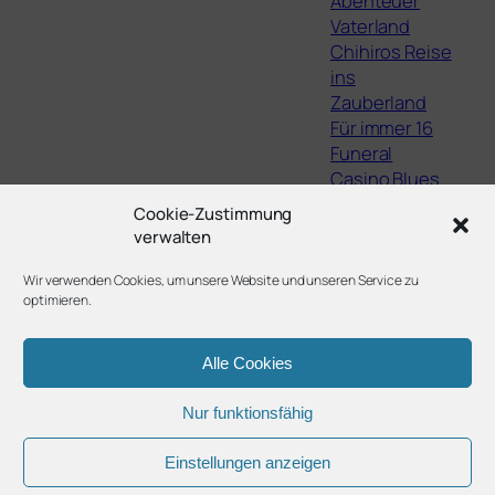
Abenteuer
Vaterland
Chihiros Reise
ins
Zauberland
Für immer 16
Funeral
Casino Blues
The Lights,
Cookie-Zustimmung
They Fall
verwalten
Staatsschutz
Filme von Jean
Wir verwenden Cookies, um unsere Website und unseren Service zu
optimieren.
Eustache
Alle Cookies
Nur funktionsfähig
Twenty Twenty-Five
Gestaltet mit
WordPress
Einstellungen anzeigen