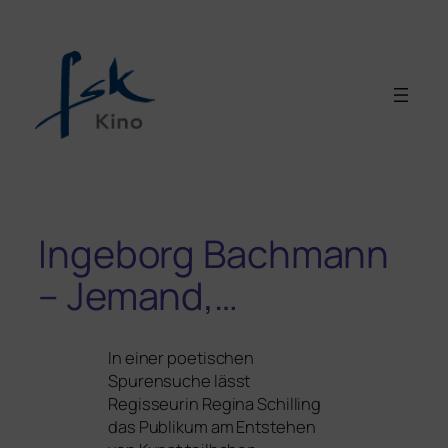
Ingeborg Bachmann
– Jemand,…
In einer poe­ti­schen
Spurensuche lässt
Regisseurin Regina Schilling
das Publikum am Entstehen