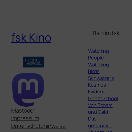
Bald im fsk:
fsk Kino
Watching
People
Watching
Birds
Schwarzers
Kosmos
Evidence
Ghost School
Von Scham
Mastodon
und Geld
Impressum
Das
geträumte
Datenschutzhinweise