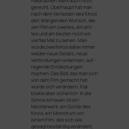
medi­ta­ti­ven Werk auch nicht
gerecht. Überhaupt hat man
nach dem Verlassen des Kinos
den drän­gen­den Wunsch, die­
sen Film ein zwei­tes, ein drit­
tes und am bes­ten noch ein
vier­tes Mal zu sehen. Man
wür­de zwei­fel­los dabei immer
wie­der neue Details, neue
Verbindungen erken­nen, auf­
re­gen­de Entdeckungen
machen. Das Bild, das man sich
von dem Film gemacht hat,
wür­de sich ver­än­dern. Klar
blie­be aber sicher­lich: In die
Sonne schau­en ist ein
Meisterwerk, ein Solitär des
Kinos, ein Monstrum von
einem Film, das sich wie
gesagt bestän­dig ver­än­dert,