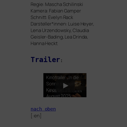
Regie: Mascha Schilinski
Kamera: Fabian Gamper
Schnitt: Evelyn Rack
Darsteller*innen: Luise Heyer,
Lena Urzendowsky, Claudia
Geisler-Bading, Lea Drinda,
Hanna Heckt
Trailer
:
Kinotrailer „In die
Sonne schau­en” –
Kinostart 28.
August 2025
nach oben
[:en]