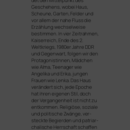
det den Mittelpunkt des
Geschehens, wobei Haus,
Scheune, Garten, Felder und
vor allem der nahe Fluss die
Erzählung wech­sel­wei­se
bestim­men. In vier Zeitrahmen,
Kaiserreich, Ende des 2.
Weltkriegs, 1980er Jahre
DDR
und Gegenwart, fol­gen wir den
Protagonistinnen, Mädchen
wie Alma, Teenager wie
Angelika und Erika, jun­gen
Frauen wie Lenka. Das Haus
ver­än­dert sich, jede Epoche
hat ihren eige­nen Stil, doch
der Vergangenheit ist nicht zu
ent­kom­men. Religiöse, sozia­le
und poli­ti­sche Zwänge, ver­
steck­te Begierden und patri­ar­
cha­li­sche Herrschaft schaf­fen