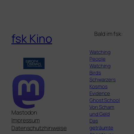
Bald im fsk:
fsk Kino
Watching
People
Watching
Birds
Schwarzers
Kosmos
Evidence
Ghost School
Von Scham
Mastodon
und Geld
Impressum
Das
geträumte
Datenschutzhinweise