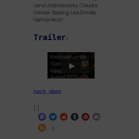
Lena Urzendowsky, Claudia
Geisler-Bading, Lea Drinda,
Hanna Heckt
Trailer
:
Kinotrailer „In die
Sonne schau­en” –
Kinostart 28.
August 2025
nach oben
[:]