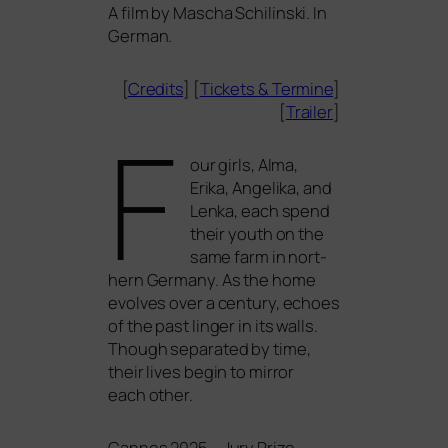
A film by Mascha Schilinski. In
German.
[
Credits
] [
Tickets
&
Termine
]
[
Trailer
]
F
our girls, Alma,
Erika, Angelika, and
Lenka, each spend
their youth on the
same farm in nor­t­
hern Germany. As the home
evol­ves over a cen­tu­ry, echo­es
of the past lin­ger in its walls.
Though sepa­ra­ted by time,
their lives begin to mir­ror
each other.
Cannes 2025 – Jury Prize