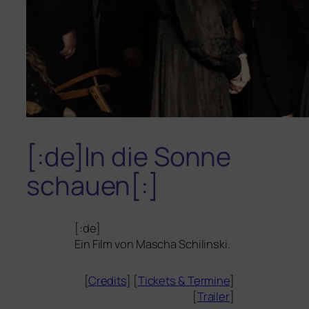
[:de]In die Sonne
schauen[:]
[:de]
Ein Film von Mascha Schilinski.
[
Credits
] [
Tickets
&
Termine
]
[
Trailer
]