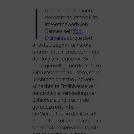
I
n die Sonne schau­en
,
der ers­te deut­sche Film
im Wettbewerb von
Cannes seit
Toni
Erdmann
, sorg­te dort
direkt zu Beginn für Furore,
und erhielt am Ende den Preis
der Jury (ex aequo mit
Sirāt
).
Der eigen­wil­li­ge und kom­ple­xe
Film umspannt 100 Jahre, sei­ne
unchro­no­lo­gi­sche und ver­
schach­tel­te Erzählweise ver­
deut­licht die Verbindung der
Schicksale und macht sie
gera­de­zu erfahr­bar.
Ein Vierseithof in der Altmark,
einer alten Kulturlandschaft im
Norden Sachsen-Anhalts, bil­