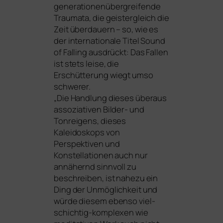
gene­ra­tio­nen­über­grei­fen­de
Traumata, die geis­ter­gleich die
Zeit über­dau­ern – so, wie es
der inter­na­tio­na­le Titel Sound
of Falling aus­drückt: Das Fallen
ist stets lei­se, die
Erschütterung wiegt umso
schwe­rer.
„Die Handlung die­ses über­aus
asso­zia­ti­ven Bilder- und
Tonreigens, die­ses
Kaleidoskops von
Perspektiven und
Konstellationen auch nur
annä­hernd sinn­voll zu
beschrei­ben, ist nahe­zu ein
Ding der Unmöglichkeit und
wür­de die­sem eben­so viel­
schich­tig-kom­ple­xen wie