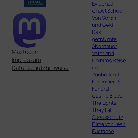
Evidence
Ghost School
Von Scham
und Geld
Das
geträumte
Abenteuer
Mastodon
Vaterland
Impressum
Chihiros Reise
ins
Datenschutzhinweise
Zauberland
Für immer 16
Funeral
Casino Blues
The Lights,
They Fall
Staatsschutz
Filme von Jean
Eustache