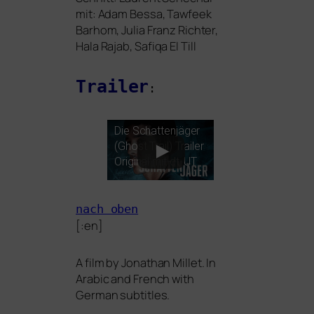
mit: Adam Bessa, Tawfeek
Barhom, Julia Franz Richter,
Hala Rajab, Safiqa El Till
Trailer
:
Die Schattenjäger
(Ghost Trail) Trailer
Original mit dt.
UT
nach oben
[:en]
A film by Jonathan Millet. In
Arabic and French with
German subtitles.