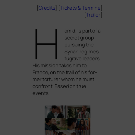
[
Credits
] [
Tickets
&
Termine
]
[
Trailer
]
H
amid, is part of a
secret group
pur­suing the
Syrian regime’s
fugi­ti­ve lea­ders.
His mis­si­on takes him to
France, on the trail of his for­
mer tor­tu­rer whom he must
con­front. Based on true
events.