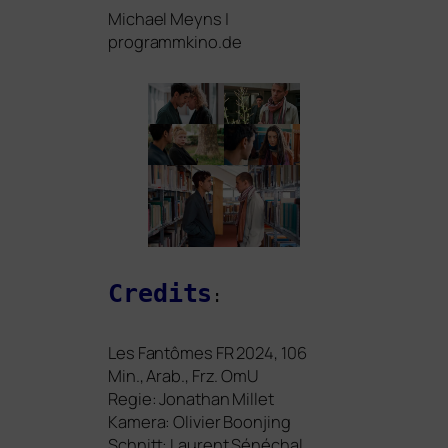
Michael Meyns |
programmkino.de
Credits
:
Les Fantômes
FR
2024, 106
Min., Arab., Frz. OmU
Regie: Jonathan Millet
Kamera: Olivier Boonjing
Schnitt: Laurent Sénéchal