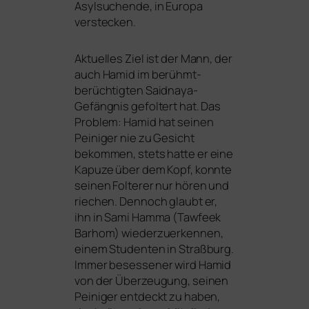
Asylsuchende, in Europa
verstecken.
Aktuelles Ziel ist der Mann, der
auch Hamid im berühmt-
berüch­tig­ten Saidnaya-
Gefängnis gefol­tert hat. Das
Problem: Hamid hat sei­nen
Peiniger nie zu Gesicht
bekom­men, stets hat­te er eine
Kapuze über dem Kopf, konn­te
sei­nen Folterer nur hören und
rie­chen. Dennoch glaubt er,
ihn in Sami Hamma (Tawfeek
Barhom) wie­der­zu­er­ken­nen,
einem Studenten in Straßburg.
Immer beses­se­ner wird Hamid
von der Überzeugung, sei­nen
Peiniger ent­deckt zu haben,