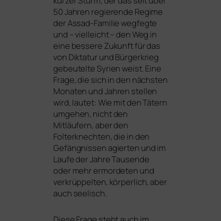
kur­zer Sturm, der das seit über
50 Jahren regie­ren­de Regime
der Assad-Familie weg­feg­te
und – viel­leicht – den Weg in
eine bes­se­re Zukunft für das
von Diktatur und Bürgerkrieg
gebeu­tel­te Syrien weist. Eine
Frage, die sich in den nächs­ten
Monaten und Jahren stel­len
wird, lau­tet: Wie mit den Tätern
umge­hen, nicht den
Mitläufern, aber den
Folterknechten, die in den
Gefängnissen agier­ten und im
Laufe der Jahre Tausende
oder mehr ermor­de­ten und
ver­krüp­pel­ten, kör­per­lich, aber
auch seelisch.
Diese Frage steht auch im