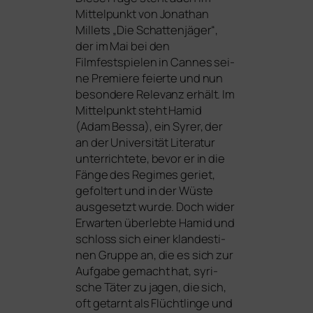
Mittelpunkt von Jonathan
Millets „Die Schattenjäger“,
der im Mai bei den
Filmfestspielen in Cannes sei­
ne Premiere fei­er­te und nun
beson­de­re Relevanz erhält. Im
Mittelpunkt steht Hamid
(Adam Bessa), ein Syrer, der
an der Universität Literatur
unter­rich­te­te, bevor er in die
Fänge des Regimes geriet,
gefol­tert und in der Wüste
aus­ge­setzt wur­de. Doch wider
Erwarten über­leb­te Hamid und
schloss sich einer klan­des­ti­
nen Gruppe an, die es sich zur
Aufgabe gemacht hat, syri­
sche Täter zu jagen, die sich,
oft getarnt als Flüchtlinge und