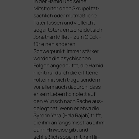
in der Hamid und sei­ne
Mitstreiter ohne Skrupel tat­
säch­lich oder mut­maß­li­che
Täter fas­sen und viel­leicht
sogar töten, ent­schei­det sich
Jonathan Millet – zum Glück –
für einen ande­ren
Schwerpunkt. Immer stär­ker
wer­den die psy­chi­schen
Folgen ange­deu­tet, die Hamid
nicht nur durch die erlit­te­ne
Folter mit sich trägt, son­dern
vor allem auch dadurch, dass
er sein Leben kom­plett auf
den Wunsch nach Rache aus­
ge­legt hat. Wenn er etwa die
Syrerin Yara (Hala Rajab) trifft,
die ihm anfangs miss­traut, ihm
dann Hinweise gibt und
schließ­lich sogar mit ihm flir­