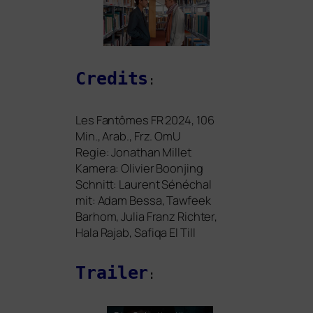
Credits
:
Les Fantômes
FR
2024, 106
Min., Arab., Frz. OmU
Regie: Jonathan Millet
Kamera: Olivier Boonjing
Schnitt: Laurent Sénéchal
mit: Adam Bessa, Tawfeek
Barhom, Julia Franz Richter,
Hala Rajab, Safiqa El Till
Trailer
: