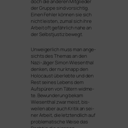
doch die ande­ren Mitglieder
der Gruppe sind vor­sich­tig.
Einen Fehler kön­nen sie sich
nicht leis­ten, zumal sich ihre
Arbeit oft gefähr­lich nahe an
der Selbstjustiz bewegt.
Unweigerlich muss man ange­
sichts des Themas an den
Nazi-Jäger Simon Wiesenthal
den­ken, der nur knapp den
Holocaust über­leb­te und den
Rest sei­nes Lebens dem
Aufspüren von Tätern wid­me­
te. Bewunderung bekam
Wiesenthal zwar meist, bis­
wei­len aber auch Kritik an sei­
ner Arbeit, die letzt­end­lich auf
pro­ble­ma­ti­sche Weise das