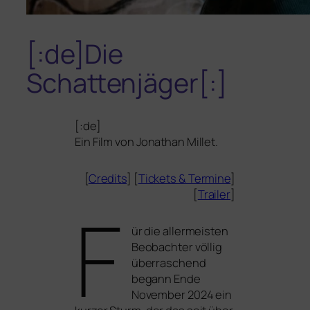
[:de]Die
Schattenjäger[:]
[:de]
Ein Film von Jonathan Millet.
[
Credits
] [
Tickets
&
Termine
]
[
Trailer
]
F
ür die aller­meis­ten
Beobachter völ­lig
über­ra­schend
begann Ende
November 2024 ein