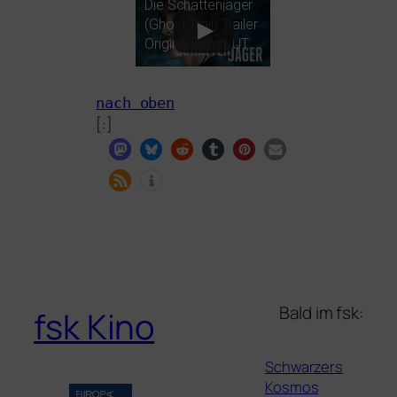
Die Schattenjäger
(Ghost Trail) Trailer
Original mit dt.
UT
nach oben
[:]
Bald im fsk:
fsk Kino
Schwarzers
Kosmos