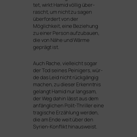
tet, wirkt Hamid völ­lig über­
rascht, um nicht zu sagen
über­for­dert von der
Möglichkeit, eine Beziehung
zu einer Person auf­zu­bau­en,
die von Nähe und Wärme
geprägt ist.
Auch Rache, viel­leicht sogar
der Tod sei­nes Peinigers, wür­
de das Leid nicht rück­gän­gig
machen, zu die­ser Erkenntnis
gelangt Hamid nur lang­sam,
der Weg dahin lässt aus dem
anfäng­li­chen Polit-Thriller eine
tra­gi­sche Erzählung wer­den,
die am Ende weit über den
Syrien-Konflikt hinausweist.