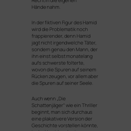
Recht in die eige­nen
Hände nahm.
In der fik­ti­ven Figur des Hamid
wird die Problematik noch
frap­pie­ren­der, denn Hamid
jagt nicht irgend­wel­che Täter,
son­dern genau den Mann, der
ihn einst selbst mona­te­lang
aufs schwers­te fol­ter­te,
wovon die Spuren auf sei­nem
Rücken zeu­gen, vor allem aber
die Spuren auf sei­ner Seele.
Auch wenn „Die
Schattenjäger“ wie ein Thriller
beginnt, man sich durch­aus
eine pla­ka­ti­ve­re Version der
Geschichte vor­stel­len könn­te,