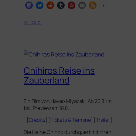
Mi., 22. 7.:
Chihiros Reise ins
Zauberland
Ein Film von Hayao Miyazaki. Ab 20.8. im
fsk. Preview am 18.8.
[
Credits
] [
Tickets
&
Termine
] [
Trailer
]
Die klei­ne Chihiro durch­quert mit ihren