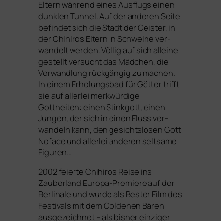
Eltern wäh­rend eines Ausflugs einen
dunk­len Tunnel. Auf der ande­ren Seite
befin­det sich die Stadt der Geister, in
der Chihiros Eltern in Schweine ver­
wan­delt wer­den. Völlig auf sich allei­ne
gestellt ver­sucht das Mädchen, die
Verwandlung rück­gän­gig zu machen.
In einem Erholungsbad für Götter trifft
sie auf aller­lei merk­wür­di­ge
Gottheiten: einen Stinkgott, einen
Jungen, der sich in einen Fluss ver­
wan­deln kann, den gesichts­lo­sen Gott
Noface und aller­lei ande­ren selt­sa­me
Figuren…
2002 fei­er­te
Chihiros Reise ins
Zauberland
Europa-Premiere auf der
Berlinale und wur­de als Bester Film des
Festivals mit dem Goldenen Bären
aus­ge­zeich­net – als bis­her ein­zi­ger