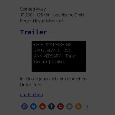
Spirited Away
JP
2001 , 125 Min. japa­ni­sche OmU
Regie: Hayao Miyazaki
Trailer
:
CHIHIROS
REISE
INS
ZAUBERLAND
– 25th
ANNIVERSARY
– Trailer
German | Deutsch
Im Kino in japa­nisch mit deut­schen
Untertiteln
nach oben