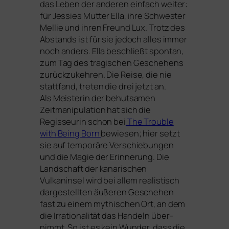
das Leben der ande­ren ein­fach wei­ter:
für Jessies Mutter Ella, ihre Schwester
Mellie und ihren Freund Lux. Trotz des
Abstands ist für sie jedoch alles immer
noch anders. Ella beschließt spon­tan,
zum Tag des tra­gi­schen Geschehens
zurück­zu­keh­ren. Die Reise, die nie
statt­fand, tre­ten die drei jetzt an.
Als Meisterin der behut­sa­men
Zeitmanipulation hat sich die
Regisseurin schon bei
The Trouble
with Being Born
bewie­sen; hier setzt
sie auf tem­po­rä­re Verschiebungen
und die Magie der Erinnerung. Die
Landschaft der kana­ri­schen
Vulkaninsel wird bei allem rea­lis­tisch
dar­ge­stell­ten äuße­ren Geschehen
fast zu einem mythi­schen Ort, an dem
die Irrationalität das Handeln über­
nimmt. So ist es kein Wunder, dass die