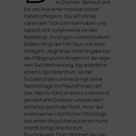
im Sterben. Betreut wird
sie von Ana, einer mexi­ka­ni­schen
Palliativpflegerin. Ilay will Marias
nahen­den Tod nicht wahr­ha­ben und
kap­selt sich zuneh­mend von der
Realität ab. In ruhi­gen, kon­tem­pla­ti­ven
Bildern fängt der Film Ilays und Anas
Alltag ein, zeigt Anas stil­le Hingabe bei
der Pflege und ihr Ringen mit der eige­
nen Suchterkrankung. Ilay arbei­tet in
einem Logistikzentrum, leis­tet
Sozialstunden und ver­bringt sei­ne
Nachmittage mit Freund*innen am
See. Nachts führt er eine zuneh­mend
geis­ter­haf­te Existenz und wan­dert
schlaf­los durch die Stadt. Als er auf
einem sei­ner nächt­li­chen Streifzüge
aus einem Impuls her­aus einen Hund
stiehlt, bringt Ana ihn zum
Psychologen. Dort offen­bart Ilay sei­