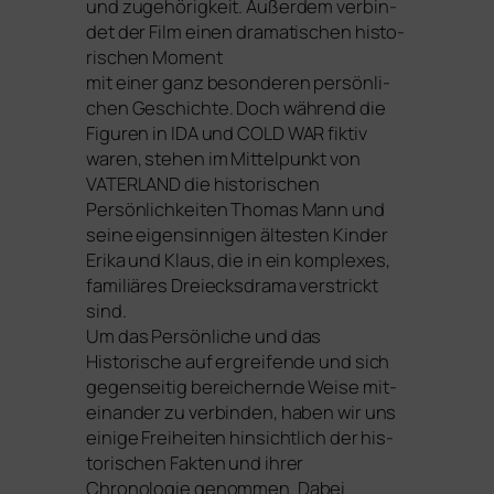
und zuge­hö­rig­keit. Außerdem ver­bin­
det der Film einen dra­ma­ti­schen his­to­
ri­schen Moment
mit einer ganz beson­de­ren per­sön­li­
chen Geschichte. Doch wäh­rend die
Figuren in
IDA
und
COLD
WAR
fik­tiv
waren, ste­hen im Mittelpunkt von
VATERLAND
die his­to­ri­schen
Persönlichkeiten Thomas Mann und
sei­ne eigen­sin­ni­gen ältes­ten Kinder
Erika und Klaus, die in ein kom­ple­xes,
fami­liä­res Dreiecksdrama ver­strickt
sind.
Um das Persönliche und das
Historische auf ergrei­fen­de und sich
gegen­sei­tig berei­chern­de Weise mit­
ein­an­der zu ver­bin­den, haben wir uns
eini­ge Freiheiten hin­sicht­lich der his­
to­ri­schen Fakten und ihrer
Chronologie genom­men. Dabei