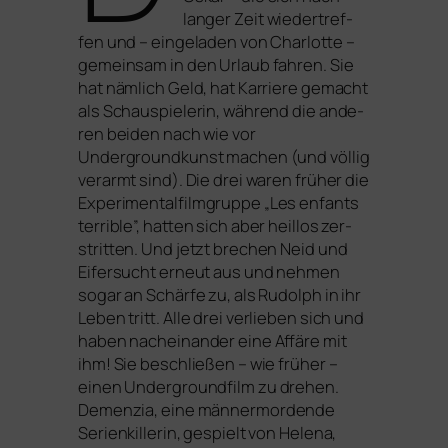
lan­ger Zeit wie­der­tref­
fen und – ein­ge­la­den von Charlotte –
gemein­sam in den Urlaub fah­ren. Sie
hat näm­lich Geld, hat Karriere gemacht
als Schauspielerin, wäh­rend die ande­
ren bei­den nach wie vor
Undergroundkunst machen (und völ­lig
ver­armt sind). Die drei waren frü­her die
Experimentalfilmgruppe „Les enfants
ter­ri­ble”, hat­ten sich aber heil­los zer-
strit­ten. Und jetzt bre­chen Neid und
Eifersucht erneut aus und neh­men
sogar an Schärfe zu, als Rudolph in ihr
Leben tritt. Alle drei ver­lie­ben sich und
haben nach­ein­an­der eine Affäre mit
ihm! Sie beschlie­ßen – wie frü­her –
einen Undergroundfilm zu dre­hen.
Demenzia,
eine män­ner­mor­den­de
Serienkillerin, gespielt von Helena,