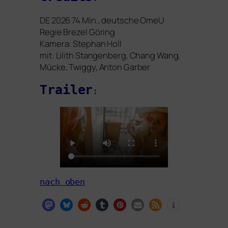
DE
2026 74 Min.,
deut­sche OmeU
Regie Brezel Göring
Kamera: Stephan Holl
mit:
Lilith Stangenberg, Chang Wang,
Mücke, Twiggy, Anton Garber
Trailer
:
nach oben