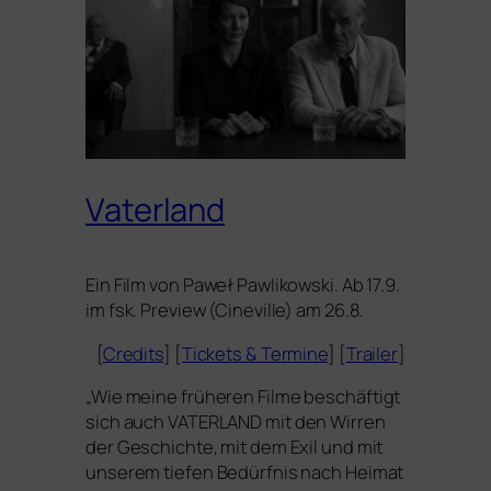
Vaterland
Ein Film von Paweł Pawlikowski. Ab 17.9.
im fsk. Preview (Cineville) am 26.8.
[
Credits
] [
Tickets
&
Termine
] [
Trailer
]
„
Wie mei­ne frü­he­ren Filme beschäf­tigt
sich auch
VATERLAND
mit den Wirren
der Geschichte, mit dem Exil und mit
unse­rem tie­fen Bedürfnis nach Heimat