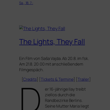
Sa., 18. 7.:
The Lights, They Fall
Ein Film von Saša Vajda. Ab 20.8. im fsk.
Am 21.8. 20:00 mit anschlie­ßen­dem
Filmgespäch.
D
[
Credits
] [
Tickets
&
Termine
] [
Trailer
]
er 16-jäh­ri­ge Ilay treibt
ziel­los durch die
Randbezirke Berlins.
Seine Mutter Maria liegt