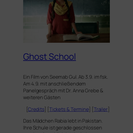
Ghost School
Ein Film von Seemab Gul. Ab 3.9. im fsk.
Am 4.9. mit anschlie­ßen­dem
Panelgespräch mit Dr. Anna Grebe
&
wei­te­ren Gästen
[
Credits
] [
Tickets
&
Termine
] [
Trailer
]
Das Mädchen Rabia lebt in Pakistan.
Ihre Schule ist gera­de geschlos­sen