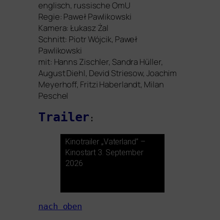
eng­lisch, rus­si­sche OmU
Regie: Paweł Pawlikowski
Kamera: Łukasz Żal
Schnitt: Piotr Wójcik, Paweł
Pawlikowski
mit: Hanns Zischler, Sandra Hüller,
August Diehl, Devid Striesow, Joachim
Meyerhoff, Fritzi Haberlandt, Milan
Peschel
Trailer
:
Kinotrailer „Vaterland” –
Kinostart 3. September
2026
nach oben