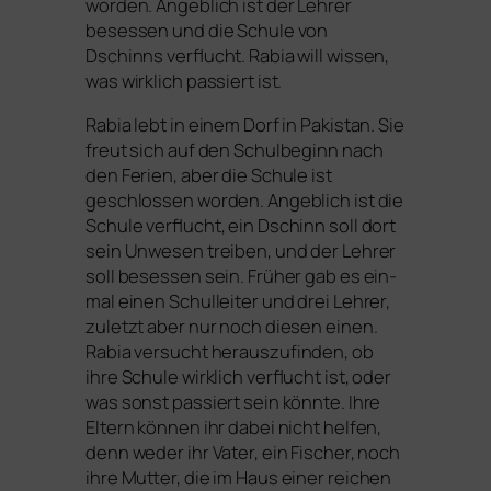
wor­den. Angeblich ist der Lehrer
beses­sen und die Schule von
Dschinns ver­flucht. Rabia will wis­sen,
was wirk­lich pas­siert ist.
Rabia lebt in einem Dorf in Pakistan. Sie
freut sich auf den Schulbeginn nach
den Ferien, aber die Schule ist
geschlos­sen wor­den. Angeblich ist die
Schule ver­flucht, ein Dschinn soll dort
sein Unwesen trei­ben, und der Lehrer
soll beses­sen sein. Früher gab es ein­
mal einen Schulleiter und drei Lehrer,
zuletzt aber nur noch die­sen einen.
Rabia ver­sucht her­aus­zu­fin­den, ob
ihre Schule wirk­lich ver­flucht ist, oder
was sonst pas­siert sein könn­te. Ihre
Eltern kön­nen ihr dabei nicht hel­fen,
denn weder ihr Vater, ein Fischer, noch
ihre Mutter, die im Haus einer rei­chen