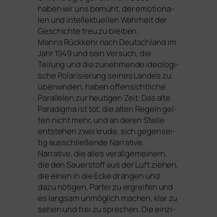
haben wir uns bemüht, der emo­tio­na­
len und intel­lek­tu­el­len Wahrheit der
Geschichte treu zu blei­ben.
Manns Rückkehr nach Deutschland im
Jahr 1949 und sein Versuch, die
Teilung und die zuneh­men­de ideo­lo­gi­
sche Polarisierung sei­nes Landes zu
über­win­den, haben offen­sicht­li­che
Parallelen zur heu­ti­gen Zeit. Das alte
Paradigma ist tot, die alten Regeln gel­
ten nicht mehr, und an deren Stelle
ent­ste­hen zwei kru­de, sich gegen­sei­
tig aus­schlie­ßen­de Narrative.
Narrative, die alles ver­all­ge­mei­nern,
die den Sauerstoff aus der Luft zie­hen,
die einen in die Ecke drän­gen und
dazu nöti­gen, Partei zu ergrei­fen und
es lang­sam unmög­lich machen, klar zu
sehen und frei zu spre­chen. Die ein­zi­