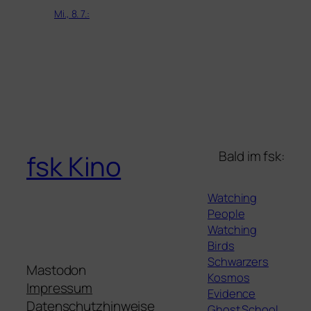
Mi., 8. 7.:
Bald im fsk:
fsk Kino
Watching
People
Watching
Birds
Schwarzers
Mastodon
Kosmos
Impressum
Evidence
Datenschutzhinweise
Ghost School