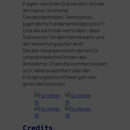
Fragen: wie altern Subversion, schwar­
zer Humor, Antimoral,
Genderidentitäten, Feminismus,
jugend­li­che Fundamentalopposition?
Und wie kann man ver­hin­dern, dass
Subversion Teil des Mainstreams und
der Verwertungskultur wird?
Die drei Hauptpersonen ste­hen für
unter­schied­li­che Formen des
Scheiterns: Charlotte kom­mer­zia­li­siert
sich, Helena ver­bit­tert über der
Erfolglosigkeit und Oskar gibt resi­
gniert die Kunst auf.
Credits
: