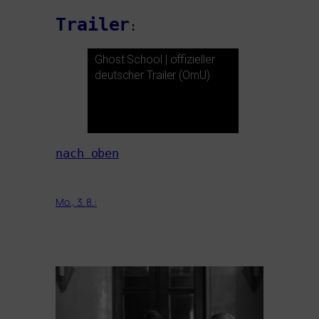
Trailer
:
Ghost School | offi­zi­el­ler
deut­scher Trailer (OmU)
nach oben
Mo., 3. 8.: