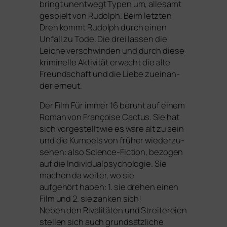
bringt unent­wegt Typen um, alle­samt
gespielt von Rudolph. Beim letz­ten
Dreh kommt Rudolph durch einen
Unfall zu Tode. Die drei las­sen die
Leiche ver­schwin­den und durch die­se
kri­mi­nel­le Aktivität erwacht die alte
Freundschaft und die Liebe zuein­an­
der erneut.
Der Film
Für immer 16
beruht auf einem
Roman von Françoise Cactus. Sie hat
sich vor­ge­stellt wie es wäre alt zu sein
und die Kumpels von frü­her wie­der­zu­
se­hen: also Science-Fiction, bezo­gen
auf die Individualpsychologie. Sie
machen da wei­ter, wo sie
auf­ge­hört haben: 1. sie dre­hen einen
Film und 2. sie zan­ken sich!
Neben den Rivalitäten und Streitereien
stel­len sich auch grund­sätz­li­che