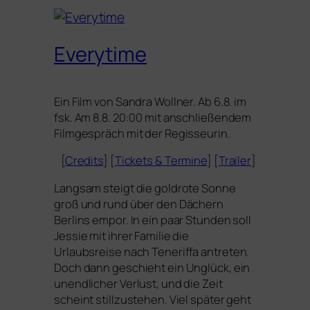
Everytime
Ein Film von Sandra Wollner. Ab 6.8. im
fsk. Am 8.8. 20:00 mit anschlie­ßen­dem
Filmgespräch mit der Regisseurin.
[
Credits
] [
Tickets
&
Termine
] [
Trailer
]
Langsam steigt die gold­ro­te Sonne
groß und rund über den Dächern
Berlins empor. In ein paar Stunden soll
Jessie mit ihrer Familie die
Urlaubsreise nach Teneriffa antre­ten.
Doch dann geschieht ein Unglück, ein
unend­li­cher Verlust, und die Zeit
scheint still­zu­ste­hen. Viel spä­ter geht