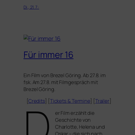
Di., 21. 7.:
Für immer 16
Ein Film von Brezel Göring. Ab 27.8. im
fsk. Am 27.8. mit Filmgespräch mit
Brezel Göring.
D
[
Credits
] [
Tickets
&
Termine
] [
Trailer
]
er Film erzählt die
Geschichte von
Charlotte, Helena und
Oskar – die sich nach