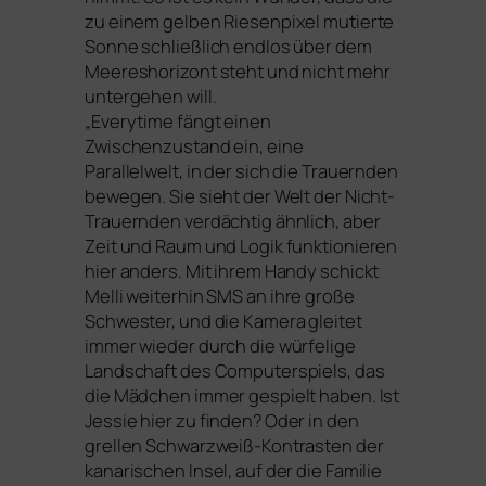
zu einem gel­ben Riesenpixel mutier­te
Sonne schließ­lich end­los über dem
Meereshorizont steht und nicht mehr
unter­ge­hen will.
„
Everytime
fängt einen
Zwischenzustand ein, eine
Parallelwelt, in der sich die Trauernden
bewe­gen. Sie sieht der Welt der Nicht-
Trauernden ver­däch­tig ähn­lich, aber
Zeit und Raum und Logik funk­tio­nie­ren
hier anders. Mit ihrem Handy schickt
Melli wei­ter­hin
SMS
an ihre gro­ße
Schwester, und die Kamera glei­tet
immer wie­der durch die wür­fe­li­ge
Landschaft des Computerspiels, das
die Mädchen immer gespielt haben. Ist
Jessie hier zu fin­den? Oder in den
grel­len Schwarzweiß-Kontrasten der
kana­ri­schen Insel, auf der die Familie