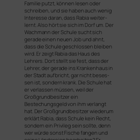
Familie putzt, kön­nen lesen oder
schrei­ben, und sie haben auch wenig
Interesse dar­an, dass Rabia wei­ter­
lernt. Also hört sie sich im Dorf um. Der
Wachmann der Schule sucht sich
gera­de einen neu­en Job und ahnt,
dass die Schule geschlos­sen blei­ben
wird. Er zeigt Rabia das Haus des
Lehrers. Dort stellt sie fest, dass der
Lehrer, der gera­de ins Krankenhaus in
der Stadt auf­bricht, gar nicht beses­
sen ist, son­dern krank. Die Schule hat
er ver­las­sen müs­sen, weil der
Großgrundbesitzer ein
Bestechungsgeld von ihm ver­langt
hat. Der Großgrundbesitzer wie­der­um
erklärt Rabia, dass Schule kein Recht,
son­dern ein Privileg sein soll­te, denn
wer wür­de sonst Fische fan­gen und
sei­ne Ländereien bear­bei­ten? Er