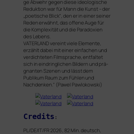
ge Abwehr gegen die­se ideo­lo­gi­sche
Reduktion war für Mann die Kunst – der
„poe­ti­sche Blick“, den er in einer sei­ner
Reden erwähnt, das offe­ne Auge für
die Komplexität und die Paradoxien
des Lebens.
VATERLAND
ver­eint vie­le Elemente,
erzählt dabei mit einer ein­fa­chen und
ver­dich­te­ten Filmsprache, ent­fal­tet
sich in ein­dring­li­chen Bildern und prä­
gnan­ten Szenen und lässt dem
Publikum Raum zum Fühlen und
Nachdenken.” (Pawel Pawlokowski)
Credits
:
PL
/
DE
/
IT
/
FR
2026 , 82 Min. deutsch,