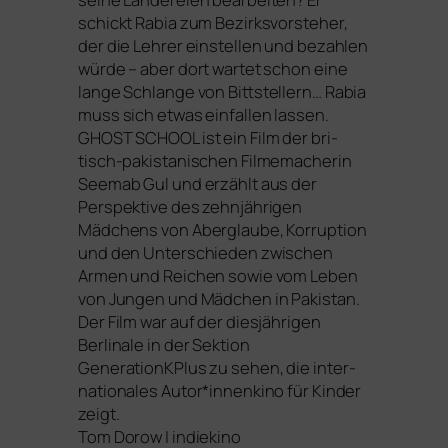
schickt Rabia zum Bezirksvorsteher,
der die Lehrer ein­stel­len und bezah­len
wür­de – aber dort war­tet schon eine
lan­ge Schlange von Bittstellern… Rabia
muss sich etwas ein­fal­len las­sen.
GHOST
SCHOOL
ist ein Film der bri­
tisch-paki­sta­ni­schen Filmemacherin
Seemab Gul und erzählt aus der
Perspektive des zehn­jäh­ri­gen
Mädchens von Aberglaube, Korruption
und den Unterschieden zwi­schen
Armen und Reichen sowie vom Leben
von Jungen und Mädchen in Pakistan.
Der Film war auf der dies­jäh­ri­gen
Berlinale in der Sektion
GenerationKPlus zu sehen, die inter­
na­tio­na­les Autor*innenkino für Kinder
zeigt.
Tom Dorow | indiekino