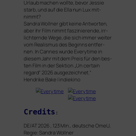
Urlaub machen woll­te, bevor Jessie
starb, und auf die Ella nun Lux mit­
nimmt?
Sandra Wollner gibt kei­ne Antworten,
aber ihr Film nimmt fas­zi­nie­ren­de, irr­
lich­tern­de Wege, die sich immer wei­ter
vom Realismus des Beginns ent­fer­
nen. In Cannes wur­de
Everytime
in
die­sem Jahr mit dem Preis für den bes­
ten Film in der Sektion „Un cer­tain
regard“ 2026 aus­ge­zeich­net.“
Hendrike Bake | indiekino
Credits
:
DE
/
AT
2026 , 123 Min., deut­sche OmeU,
Regie: Sandra Wollner