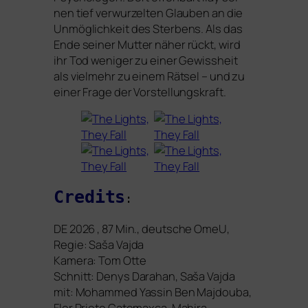
nen tief ver­wur­zel­ten Glauben an die
Unmöglichkeit des Sterbens. Als das
Ende sei­ner Mutter näher rückt, wird
ihr Tod weni­ger zu einer Gewissheit
als viel­mehr zu einem Rätsel – und zu
einer Frage der Vorstellungskraft.
Credits
:
DE
2026 , 87 Min., deut­sche OmeU,
Regie: Saša Vajda
Kamera:
Tom Otte
Schnitt: Denys Darahan, Saša Vajda
mit:
Mohammed Yassin Ben Majdouba,
Flor Prieto Catemaxca, Mahira