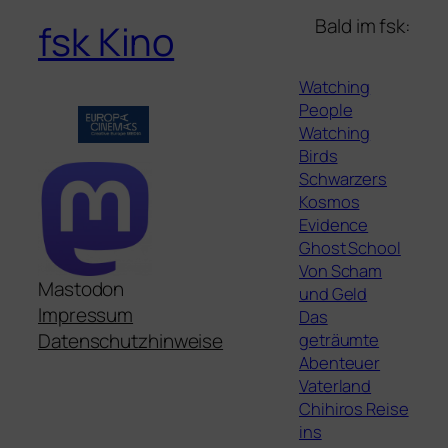
Bald im fsk:
fsk Kino
Watching
People
Watching
Birds
Schwarzers
Kosmos
Evidence
Ghost School
Von Scham
Mastodon
und Geld
Impressum
Das
geträumte
Datenschutzhinweise
Abenteuer
Vaterland
Chihiros Reise
ins