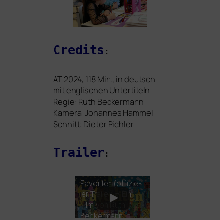
Credits
:
AT
2024, 118 Min., in deutsch
mit eng­li­schen Untertiteln
Regie: Ruth Beckermann
Kamera:
Johannes Hammel
Schnitt: Dieter Pichler
Trailer
:
Favoriten (offi­zi­el­
ler Trailer) – Ein
Film von Ruth
Beckermann