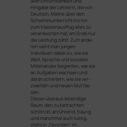
aller Einfühlsamkeit und
Hingabe der Lehrerin, die von
Deutsch, Mathe über den
Schwimmunterricht bis hin
zum Klassenausflug alles zu
ver­ant­wor­ten hat, am Ende nur
die Leistung zählt. Zum ande­
ren sieht man jun­gen
Individuen dabei zu, wie sie
Welt, Sprache und sozia­les
Miteinander begrei­fen, wie sie
an Aufgaben wach­sen und
dar­an schei­tern, wie sie ver­
zwei­feln und neu­en Mut fas­
sen.
Dieser über­aus leben­di­ge
Raum, den zu betrach­ten
schön ist, anrüh­rend, trau­rig
und manch­mal auch lus­tig,
steht in „Favoriten“ im