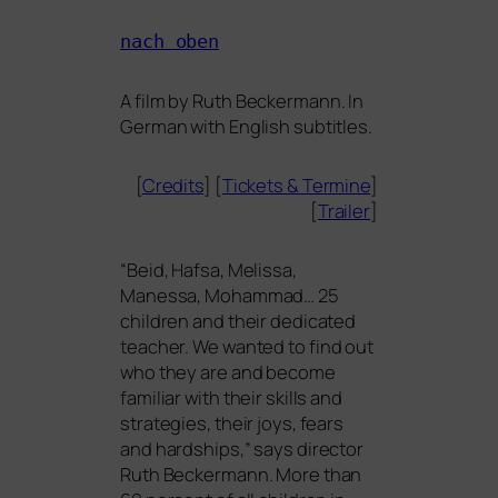
nach oben
A film by Ruth Beckermann. In
German with English subtitles.
[
Credits
] [
Tickets
&
Termine
]
[
Trailer
]
“
Beid, Hafsa, Melissa,
Manessa, Mohammad… 25
child­ren and their dedi­ca­ted
tea­cher. We wan­ted to find out
who they are and beco­me
fami­li­ar with their skills and
stra­te­gies, their joys, fears
and hard­ships,” says direc­tor
Ruth Beckermann. More than