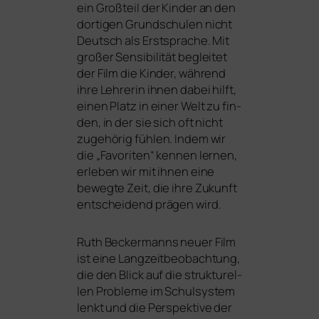
ein Großteil der Kinder an den
dor­ti­gen Grundschulen nicht
Deutsch als Erstsprache. Mit
gro­ßer Sensibilität beglei­tet
der Film die Kinder, wäh­rend
ihre Lehrerin ihnen dabei hilft,
einen Platz in einer Welt zu fin­
den, in der sie sich oft nicht
zuge­hö­rig füh­len. Indem wir
die „Favoriten“ ken­nen ler­nen,
erle­ben wir mit ihnen eine
beweg­te Zeit, die ihre Zukunft
ent­schei­dend prä­gen wird.
Ruth Beckermanns neu­er Film
ist eine Langzeitbeobachtung,
die den Blick auf die struk­tu­rel­
len Probleme im Schulsystem
lenkt und die Perspektive der