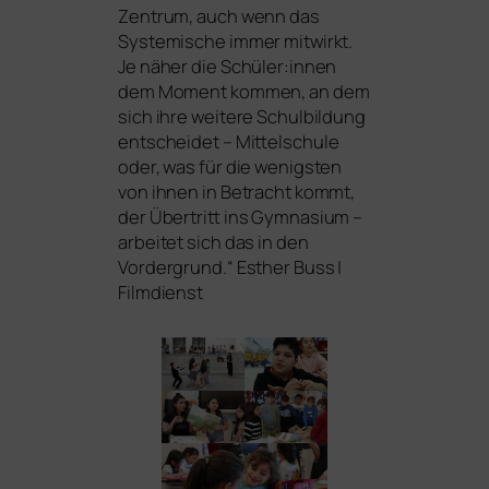
Zentrum, auch wenn das
Systemische immer mit­wirkt.
Je näher die Schüler:innen
dem Moment kom­men, an dem
sich ihre wei­te­re Schulbildung
ent­schei­det – Mittelschule
oder, was für die wenigs­ten
von ihnen in Betracht kommt,
der Übertritt ins Gymnasium –
arbei­tet sich das in den
Vordergrund.“ Esther Buss |
Filmdienst