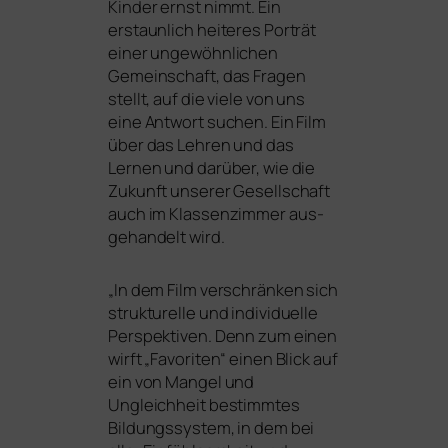
Kinder ernst nimmt. Ein
erstaun­lich hei­te­res Porträt
einer unge­wöhn­li­chen
Gemeinschaft, das Fragen
stellt, auf die vie­le von uns
eine Antwort suchen. Ein Film
über das Lehren und das
Lernen und dar­über, wie die
Zukunft unse­rer Gesellschaft
auch im Klassenzimmer aus­
ge­han­delt wird.
„
In dem Film ver­schrän­ken sich
struk­tu­rel­le und indi­vi­du­el­le
Perspektiven. Denn zum einen
wirft „Favoriten“ einen Blick auf
ein von Mangel und
Ungleichheit bestimm­tes
Bildungssystem, in dem bei