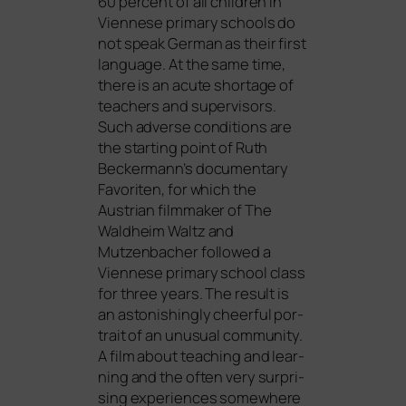
60 per­cent of all child­ren in
Viennese pri­ma­ry schools do
not speak German as their first
lan­guage. At the same time,
the­re is an acu­te shorta­ge of
tea­chers and super­vi­sors.
Such adver­se con­di­ti­ons are
the start­ing point of Ruth
Beckermann’s docu­men­ta­ry
Favoriten
, for which the
Austrian film­ma­ker of
The
Waldheim Waltz
and
Mutzenbacher
fol­lo­wed a
Viennese pri­ma­ry school class
for three years. The result is
an asto­nis­hin­gly cheerful por­
trait of an unu­su­al com­mu­ni­ty.
A film about tea­ching and lear­
ning and the often very sur­pri­
sing expe­ri­en­ces some­whe­re