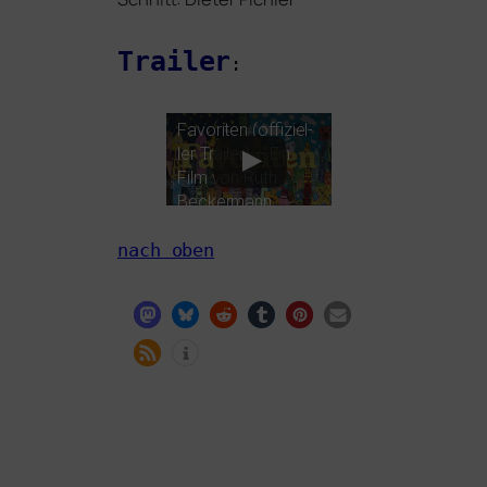
Trailer
:
Favoriten (offi­zi­el­
ler Trailer) – Ein
Film von Ruth
Beckermann
nach oben