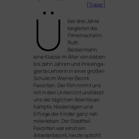
[
Trailer
]
Ü
ber drei Jahre
beglei­tet die
Filmemacherin
Ruth
Beckermann
eine Klasse im Alter von sie­ben
bis zehn Jahren und ihre enga­
gier­te Lehrerin in einer gro­ßen
Schule im Wiener Bezirk
Favoriten. Der Film nimmt uns
mit in den Unterricht und lässt
uns die täg­li­chen Abenteuer,
Kämpfe, Niederlagen und
Erfolge der Kinder ganz nah
mit­er­le­ben. Der Stadtteil
Favoriten war einst ein
Arbeiterbezirk, heu­te spricht