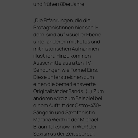
und frü­hen 80er Jahre.
„
Die Erfahrungen, die die
Protagonistinnen hier schil­
dern, sind auf visu­el­ler Ebene
unter ande­rem mit Fotos und
mit his­to­ri­schen Aufnahmen
illus­triert. Hinzu kom­men
Ausschnitte aus alten TV-
Sendungen wie Formel Eins.
Diese unter­strei­chen zum
einen die bemer­kens­wer­te
Originalität der Bands. (…) Zum
ande­ren wird zum Beispiel bei
einem Auftritt der Östro-430-
Sängerin und Saxofonistin
Martina Weith in der Michael
Braun Talkshow im
WDR
der
Sexismus der Zeit spür­bar,