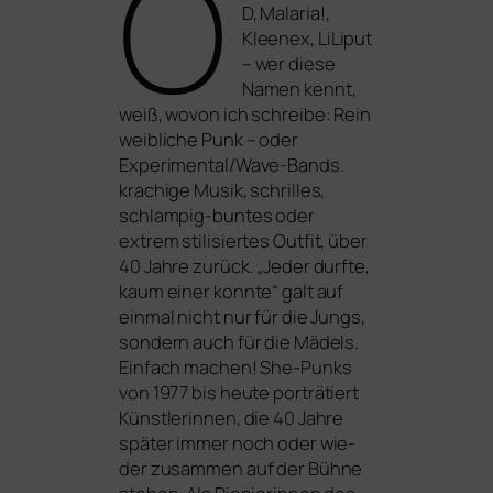
Ö
D, Malaria!,
Kleenex, LiLiput
– wer die­se
Namen kennt,
weiß, wovon ich schrei­be: Rein
weib­li­che Punk – oder
Experimental/Wave-Bands.
kra­chi­ge Musik, schril­les,
schlam­pig-bun­tes oder
extrem sti­li­sier­tes Outfit, über
40 Jahre zurück. „Jeder durf­te,
kaum einer konn­te“ galt auf
ein­mal nicht nur für die Jungs,
son­dern auch für die Mädels.
Einfach machen!
She-Punks
von 1977 bis heu­te
por­trä­tiert
Künstlerinnen, die 40 Jahre
spä­ter immer noch oder wie­
der zusam­men auf der Bühne