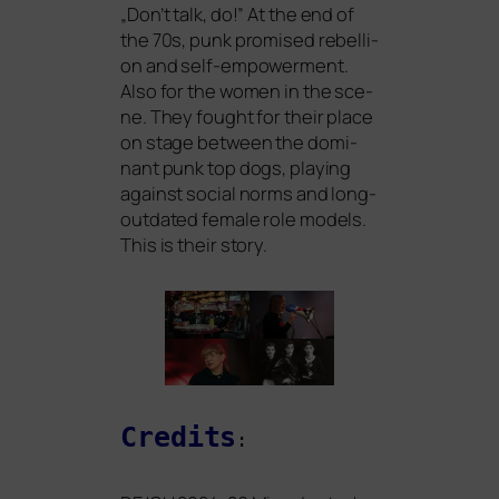
„
Don’t talk, do!” At the end of
the 70s, punk pro­mi­sed rebel­li­
on and self-empower­ment.
Also for the women in the sce­
ne. They fought for their place
on stage bet­ween the domi­
nant punk top dogs, play­ing
against social norms and long-
out­da­ted fema­le role models.
This is their story.
Credits
: