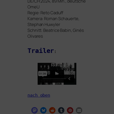
DE
/
CH
2024, 89 Min.,
deut­sche
OmeU
Regie: Reto Caduff
Kamera: Roman Schauerte,
Stephan Huwyler
Schnitt: Beatrice Babin, Ginés
Olivares
Trailer
:
nach oben