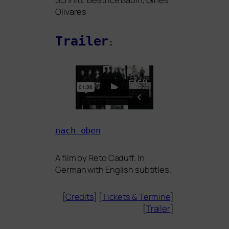
Olivares
Trailer
:
nach oben
A film by Reto Caduff. In
German with English subtitles.
[
Credits
] [
Tickets
&
Termine
]
[
Trailer
]