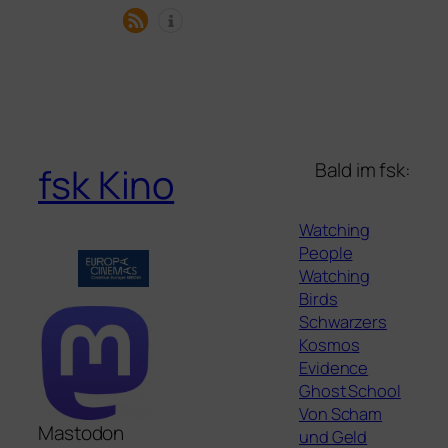
Bald im fsk:
fsk Kino
Watching
People
Watching
Birds
Schwarzers
Kosmos
Evidence
Ghost School
Von Scham
Mastodon
und Geld