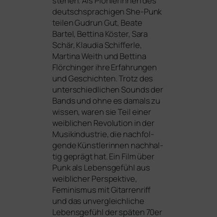
ste­hen. Als Pionierinnen des
deutsch­spra­chi­gen She-Punk
tei­len Gudrun Gut, Beate
Bartel, Bettina Köster, Sara
Schär, Klaudia Schifferle,
Martina Weith und Bettina
Flörchinger ihre Erfahrungen
und Geschichten. Trotz des
unter­schied­li­chen Sounds der
Bands und ohne es damals zu
wis­sen, waren sie Teil einer
weib­li­chen Revolution in der
Musikindustrie, die nach­fol­
gen­de Künstlerinnen nach­hal­
tig geprägt hat. Ein Film über
Punk als Lebensgefühl aus
weib­li­cher Perspektive,
Feminismus mit Gitarrenriff
und das unver­gleich­li­che
Lebensgefühl der spä­ten 70er