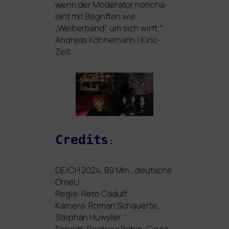
wenn der Moderator non­cha­
lant mit Begriffen wie
„Weiberband“ um sich wirft.“
Andreas Köhnemann | Kino-
Zeit
Credits
:
DE
/
CH
2024, 89 Min., deut­sche
OmeU
Regie: Reto Caduff
Kamera: Roman Schauerte,
Stephan Huwyler
Schnitt: Beatrice Babin, Ginés