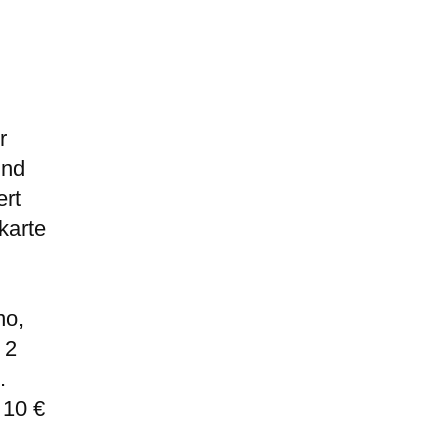
r
 und
ert
karte
no,
 2
.
 10 €