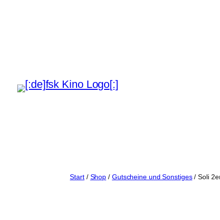
Zum
Inhalt
springen
Start
/
Shop
/
Gutscheine und Sonstiges
/ Soli 2e