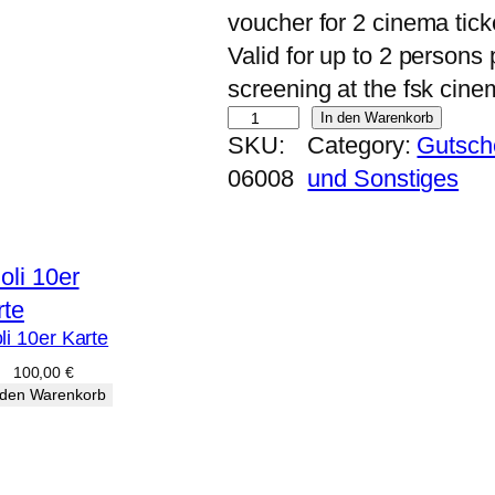
voucher for 2 cinema tick
Valid for up to 2 persons 
screening at the fsk cine
S
In den Warenkorb
SKU:
Category:
Gutsch
o
06008
und Sonstiges
l
i
2
e
r
li 10er Karte
K
100,00
€
a
 den Warenkorb
r
t
e