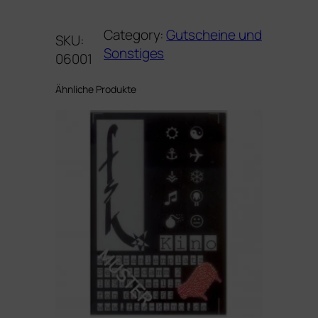
e
r
Category:
Gutscheine und
SKU:
K
Sonstiges
06001
a
r
Ähnliche Produkte
t
e
M
e
n
g
e