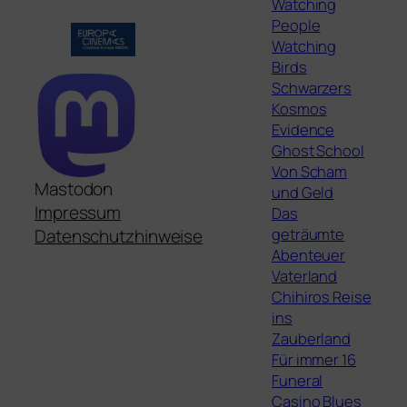
Watching
People
Watching
Birds
Schwarzers
Kosmos
Evidence
Ghost School
Von Scham
Mastodon
und Geld
Impressum
Das
geträumte
Datenschutzhinweise
Abenteuer
Vaterland
Chihiros Reise
ins
Zauberland
Für immer 16
Funeral
Casino Blues