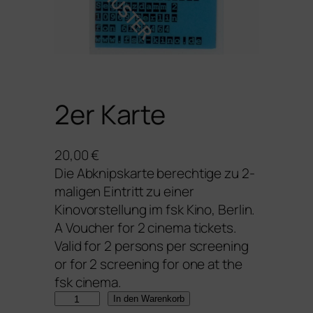
2er Karte
20,00
€
Die Abknipskarte berechtige zu 2-
maligen Eintritt zu einer
Kinovorstellung im fsk Kino, Berlin.
A Voucher for 2 cinema tickets.
Valid for 2 persons per screening
or for 2 screening for one at the
fsk cinema.
2
In den Warenkorb