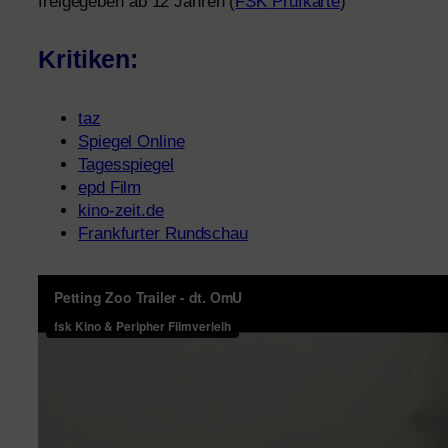
frei­ge­ge­ben ab 12 Jahren (
FSK
Prüfkarte
)
Kritiken:
taz
Spiegel Online
Tagesspiegel
epd Film
kino-zeit.de
Frankfurter Rundschau