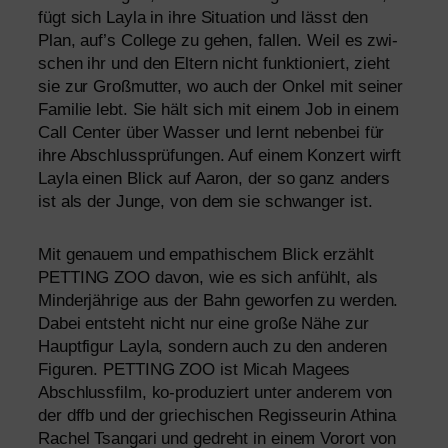
fügt sich Layla in ihre Situation und lässt den
Plan, auf’s College zu gehen, fal­len. Weil es zwi­
schen ihr und den Eltern nicht funk­tio­niert, zieht
sie zur Großmutter, wo auch der Onkel mit sei­ner
Familie lebt. Sie hält sich mit einem Job in einem
Call Center über Wasser und lernt neben­bei für
ihre Abschlussprüfungen. Auf einem Konzert wirft
Layla einen Blick auf Aaron, der so ganz anders
ist als der Junge, von dem sie schwan­ger ist.
Mit genau­em und empa­thi­schem Blick erzählt
PETTING
ZOO
davon, wie es sich anfühlt, als
Minderjährige aus der Bahn gewor­fen zu wer­den.
Dabei ent­steht nicht nur eine gro­ße Nähe zur
Hauptfigur Layla, son­dern auch zu den ande­ren
Figuren.
PETTING
ZOO
ist Micah Magees
Abschlussfilm, ko-pro­du­ziert unter ande­rem von
der dffb und der grie­chi­schen Regisseurin Athina
Rachel Tsangari und gedreht in einem Vorort von