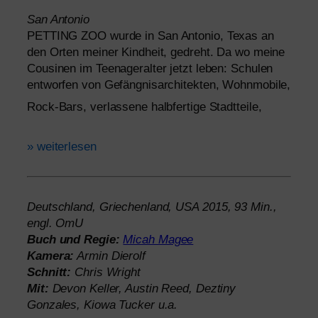
San Antonio
PETTING
ZOO
wur­de in San Antonio, Texas an
den Orten mei­ner Kindheit, gedreht. Da wo mei­ne
Cousinen im Teenageralter jetzt leben: Schulen
ent­wor­fen von Gefängnisarchitekten, Wohnmobile,
Rock-Bars, ver­las­se­ne halb­fer­ti­ge Stadtteile,
»
wei­ter­le­sen
Deutschland, Griechenland,
USA
2015, 93 Min.,
engl. OmU
Buch und Regie:
Micah Magee
Kamera:
Armin Dierolf
Schnitt:
Chris Wright
Mit:
Devon Keller, Austin Reed, Deztiny
Gonzales, Kiowa Tucker u.a.