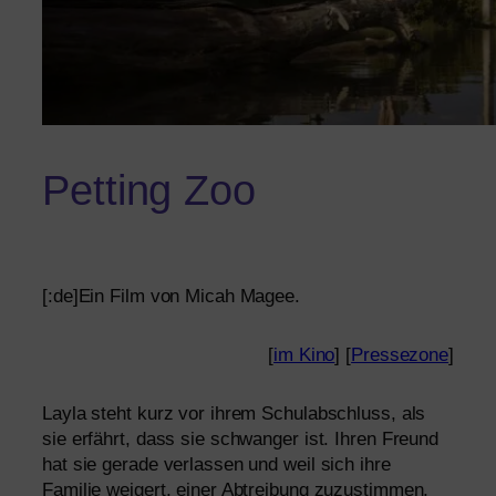
Petting Zoo
[:de]Ein Film von Micah Magee.
[
im Kino
] [
Pressezone
]
Layla steht kurz vor ihrem Schulabschluss, als
sie erfährt, dass sie schwan­ger ist. Ihren Freund
hat sie gera­de ver­las­sen und weil sich ihre
Familie wei­gert, einer Abtreibung zuzu­stim­men,