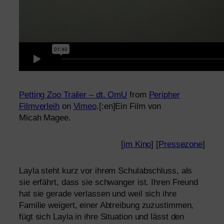
Petting Zoo Trailer – dt. OmU
from
Peripher
Filmverleih
on
Vimeo
.[:en]Ein Film von
Micah Magee.
[
im Kino
] [
Pressezone
]
Layla steht kurz vor ihrem Schulabschluss, als
sie erfährt, dass sie schwan­ger ist. Ihren Freund
hat sie gera­de ver­las­sen und weil sich ihre
Familie wei­gert, einer Abtreibung zuzu­stim­men,
fügt sich Layla in ihre Situation und lässt den