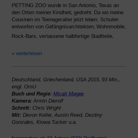
PETTING
ZOO
wur­de in San Antonio, Texas an
den Orten mei­ner Kindheit, gedreht. Da wo mei­ne
Cousinen im Teenageralter jetzt leben: Schulen
ent­wor­fen von Gefängnisarchitekten, Wohnmobile,
Rock-Bars, ver­las­se­ne halb­fer­ti­ge Stadtteile,
»
wei­ter­le­sen
Deutschland, Griechenland,
USA
2015, 93 Min.,
engl. OmU
Buch und Regie:
Micah Magee
Kamera:
Armin Dierolf
Schnitt:
Chris Wright
Mit:
Devon Keller, Austin Reed, Deztiny
Gonzales, Kiowa Tucker u.a.