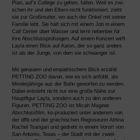
Plan, auf’s College zu gehen, fal­len. Weil es zwi­
schen ihr und den Eltern nicht funk­tio­niert, zieht
sie zur Großmutter, wo auch der Onkel mit sei­ner
Familie lebt. Sie hält sich mit einem Job in einem
Call Center über Wasser und lernt neben­bei für
ihre Abschlussprüfungen. Auf einem Konzert wirft
Layla einen Blick auf Aaron, der so ganz anders
ist als der Junge, von dem sie schwan­ger ist.
Mit genau­em und empa­thi­schem Blick erzählt
PETTING
ZOO
davon, wie es sich anfühlt, als
Minderjährige aus der Bahn gewor­fen zu wer­den.
Dabei ent­steht nicht nur eine gro­ße Nähe zur
Hauptfigur Layla, son­dern auch zu den ande­ren
Figuren.
PETTING
ZOO
ist Micah Magees
Abschlussfilm, ko-pro­du­ziert unter ande­rem von
der dffb und der grie­chi­schen Regisseurin Athina
Rachel Tsangari und gedreht in einem Vorort von
San Antonio, Texas – der Stadt mit der zweit­