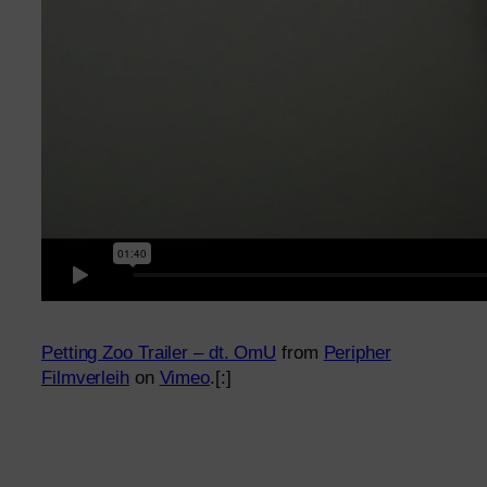
Petting Zoo Trailer – dt. OmU
from
Peripher
Filmverleih
on
Vimeo
.[:]