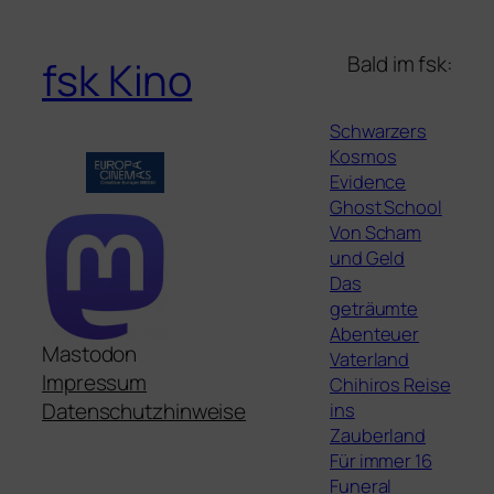
Bald im fsk:
fsk Kino
Schwarzers
Kosmos
Evidence
Ghost School
Von Scham
und Geld
Das
geträumte
Abenteuer
Mastodon
Vaterland
Impressum
Chihiros Reise
ins
Datenschutzhinweise
Zauberland
Für immer 16
Funeral