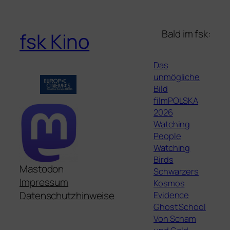
Bald im fsk:
fsk Kino
Das
unmögliche
Bild
filmPOLSKA
2026
Watching
People
Watching
Birds
Mastodon
Schwarzers
Impressum
Kosmos
Evidence
Datenschutzhinweise
Ghost School
Von Scham