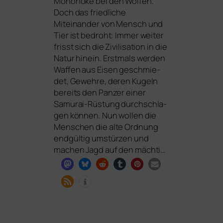
Mononoke bei den Wölfen.
Doch das fried­li­che
Miteinander von Mensch und
Tier ist bedroht: Immer wei­ter
frisst sich die Zivilisation in die
Natur hin­ein. Erstmals wer­den
Waffen aus Eisen geschmie­
det, Gewehre, deren Kugeln
bereits den Panzer einer
Samurai-Rüstung durch­schla­
gen kön­nen. Nun wol­len die
Menschen die alte Ordnung
end­gül­tig umstür­zen und
machen Jagd auf den mächti…