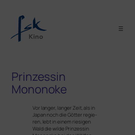
Prinzessin
Mononoke
Vor lan­ger, lan­ger Zeit, als in
Japan noch die Götter regie­
ren, lebt in einem rie­si­gen
Wald die wil­de Prinzessin