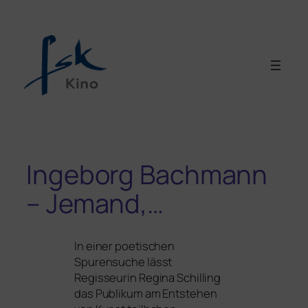
Ingeborg Bachmann
– Jemand,…
In einer poe­ti­schen
Spurensuche lässt
Regisseurin Regina Schilling
das Publikum am Entstehen