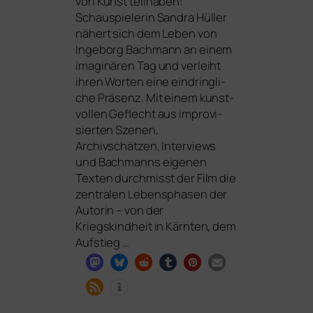
von Kunst teil­ha­ben:
Schauspielerin Sandra Hüller
nähert sich dem Leben von
Ingeborg Bachmann an einem
ima­gi­nä­ren Tag und ver­leiht
ihren Worten eine ein­dring­li­
che Präsenz. Mit einem kunst­
vol­len Geflecht aus impro­vi­
sier­ten Szenen,
Archivschätzen, Interviews
und Bachmanns eige­nen
Texten durch­misst der Film die
zen­tra­len Lebensphasen der
Autorin – von der
Kriegskindheit in Kärnten, dem
Aufstieg …