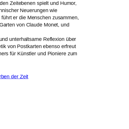
it den Zeitebenen spielt und Humor,
ch­ni­scher Neuerungen wie
­te führt er die Menschen zusam­men,
 Garten von Claude Monet, und
 und unter­halt­sa­me Reflexion über
etik von Postkarten eben­so erfreut
chers für Künstler und Pioniere zum