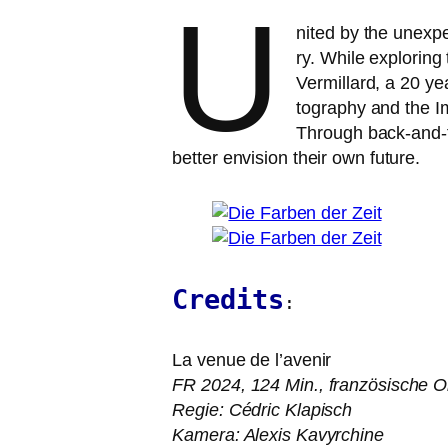
U
nited by the unex­pe
ry. While explo­ring
Vermillard, a 20 ye
to­gra­phy and the I
Through back-and-fo
bet­ter envi­si­on their own future.
Credits
:
La venue de l’a­ve­nir
FR
2024, 124 Min., fran­zö­si­sche
Regie: Cédric Klapisch
Kamera: Alexis Kavyrchine