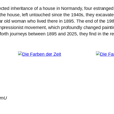
c­ted inhe­ri­tance of a house in Normandy, four estran­ged co
 the house, left untouch­ed sin­ce the 1940s, they excava­te 
ar old woman who lived the­re in 1895. The end of the 19th 
mpressionist move­ment, which pro­found­ly chan­ged pain­ti
rth jour­neys bet­ween 1895 and 2025, they find in the rel
 OmU