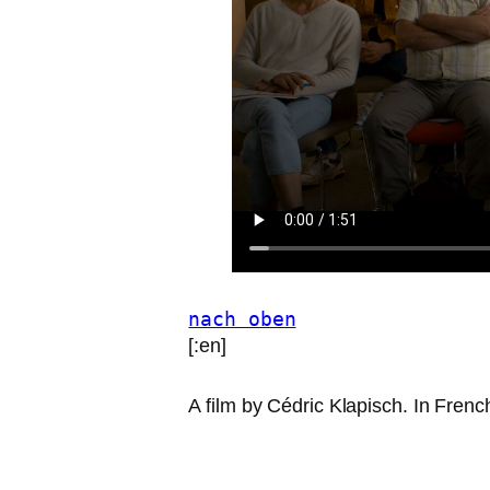
nach oben
[:en]
A film by Cédric Klapisch. In Frenc