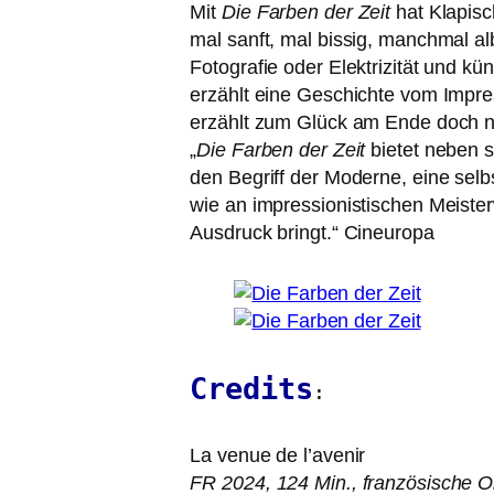
Mit
Die Farben der Zeit
hat Klapisc
mal sanft, mal bis­sig, manch­mal a
Fotografie oder Elektrizität und kü
erzählt eine Geschichte vom Impr
erzählt zum Glück am Ende doch ni
„
Die Farben der Zeit
bie­tet neben s
den Begriff der Moderne, eine selbs
wie an impres­sio­nis­ti­schen Meis
Ausdruck bringt.“ Cineuropa
Credits
:
La venue de l’a­ve­nir
FR
2024, 124 Min., fran­zö­si­sche