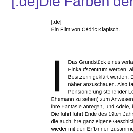
[:de]Die Farben der 
[:de]
Ein Film von Cédric Klapisch.
I
Das Grundstück eines ver­la
Einkaufszentrum wer­den, abe
Besitzerin geklärt wer­den.
näher anzu­schau­en. Also fa
Pensionierung ste­hen­der L
Ehemann zu sehen) zum Anwesen. Bei
ihre Fantasie anre­gen, und Adele, 
Die führt führt Ende des 19ten Jahr
die auch ihre ganz eige­ne Geschic
wie­der mit den Er’binnen zusam­m