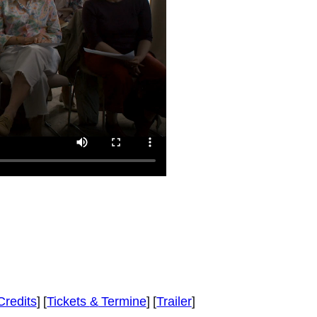
Credits
] [
Tickets
&
Termine
] [
Trailer
]