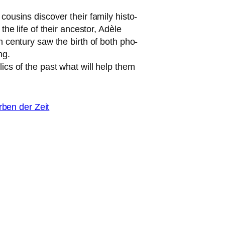
u­sins dis­co­ver their fami­ly histo­
the life of their ances­tor, Adèle
cen­tu­ry saw the birth of both pho­
ng.
ics of the past what will help them