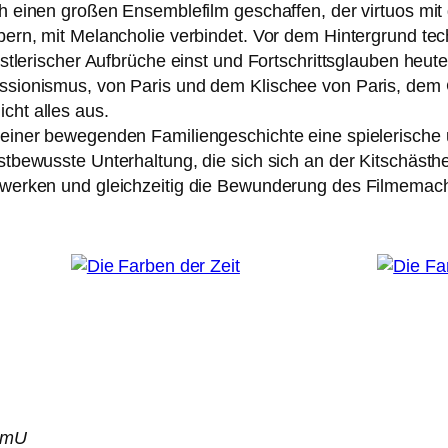
h einen gro­ßen Ensemblefilm geschaf­fen, der vir­tu­os m
lbern, mit Melancholie ver­bin­det. Vor dem Hintergrund te
nst­le­ri­scher Aufbrüche einst und Fortschrittsglauben heu
essionismus, von Paris und dem Klischee von Paris, dem
cht alles aus.
ei­ner bewe­gen­den Familiengeschichte eine spie­le­ri­sche
t­be­wuss­te Unterhaltung, die sich sich an der Kitschästh
terwerken und gleich­zei­tig die Bewunderung des Filmema
 OmU