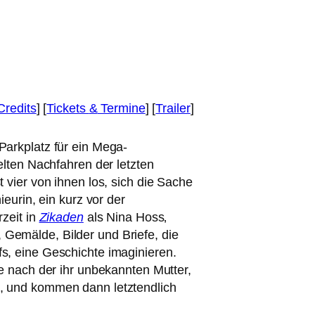
Credits
] [
Tickets
&
Termine
] [
Trailer
]
Parkplatz für ein Mega-
l­ten Nachfahren der letz­ten
 vier von ihnen los, sich die Sache
ieurin, ein kurz vor der
­zeit in
Zikaden
als Nina Hoss‚
 Gemälde, Bilder und Briefe, die
, eine Geschichte ima­gi­nie­ren.
 nach der ihr unbe­kann­ten Mutter,
 und kom­men dann letzt­end­lich