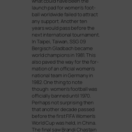
what could have been the
launch pad for women’s foot­
ball world­wi­de fai­led to attract
any sup­port. Another ten
years would pass befo­re the
next inter­na­tio­nal tour­na­ment.
In Taipei, Taiwan,
SSG
09
Bergisch Gladbach beca­me
world cham­pi­ons in 1981. This
also paved the way for the for­
ma­ti­on of an offi­ci­al women’s
natio­nal team in Germany in
1982. One thing to note
though: women’s foot­ball was
offi­ci­al­ly ban­ned until 1970.
Perhaps not sur­pri­sing then
that ano­ther deca­de pas­sed
befo­re the first
FIFA
Women’s
World Cup was held, in China.
The final saw Brandi Chastain