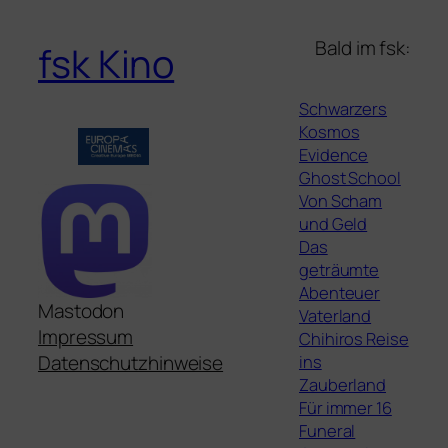
Bald im fsk:
fsk Kino
Schwarzers
Kosmos
Evidence
Ghost School
Von Scham
und Geld
Das
geträumte
Abenteuer
Mastodon
Vaterland
Impressum
Chihiros Reise
ins
Datenschutzhinweise
Zauberland
Für immer 16
Funeral