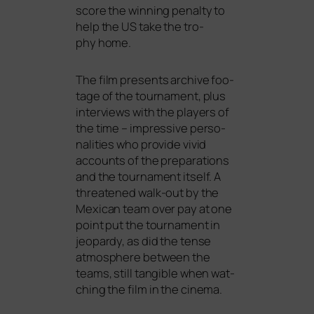
score the win­ning penal­ty to
help the
US
take the tro­
phy home.
The film pres­ents archi­ve foo­
ta­ge of the tour­na­ment, plus
inter­views with the play­ers of
the time – impres­si­ve per­so­
na­li­ties who pro­vi­de vivid
accounts of the pre­pa­ra­ti­ons
and the tour­na­ment its­elf. A
threa­ten­ed walk-out by the
Mexican team over pay at one
point put the tour­na­ment in
jeo­par­dy, as did the ten­se
atmo­sphe­re bet­ween the
teams, still tan­gi­ble when wat­
ching the film in the cinema.