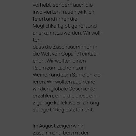
vor­hebt, son­dern auch die
invol­vier­ten Frauen wirk­lich
fei­ert und ihnen die
Möglichkeit gibt, gehört und
aner­kannt zu wer­den. Wir woll­
ten,
dass die Zuschauer:innen in
die Welt von Copa ´71 ein­tau­
chen. Wir woll­ten einen
Raum zum Lachen, zum
Weinen und zum Schreien kre­
ieren. Wir woll­ten auch eine
wirk­lich glo­ba­le Geschichte
erzäh­len, eine, die die­se ein­
zig­ar­ti­ge kol­lek­ti­ve Erfahrung
spie­gelt.” Regiestatement
Im August zei­gen wir in
Zusammenarbeit mit der