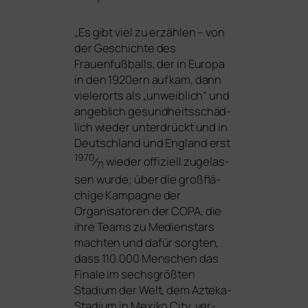
„
Es gibt viel zu erzäh­len – von
der Geschichte des
Frauenfußballs, der in Europa
in den 1920ern auf­kam, dann
vie­ler­orts als „unweib­lich“ und
angeb­lich gesund­heits­schäd­
lich wie­der unter­drückt und in
Deutschland und England erst
1970
⁄
wie­der offi­zi­ell zuge­las­
71
sen wur­de; über die groß­flä­
chi­ge Kampagne der
Organisatoren der
COPA
, die
ihre Teams zu Medienstars
mach­ten und dafür sorg­ten,
dass 110.000 Menschen das
Finale im sechs­größ­ten
Stadium der Welt, dem Azteka-
Stadium in Mexiko City, ver­