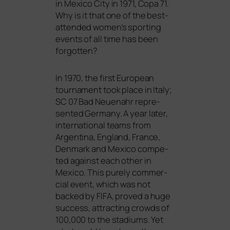
in Mexico City in 1971, Copa 71.
Why is it that one of the best-
atten­ded women’s sport­ing
events of all time has been
forgotten?
In 1970, the first European
tour­na­ment took place in Italy;
SC
07 Bad Neuenahr repre­
sen­ted Germany. A year later,
inter­na­tio­nal teams from
Argentina, England, France,
Denmark and Mexico com­pe­
ted against each other in
Mexico. This purely com­mer­
cial event, which was not
backed by
FIFA
, pro­ved a huge
suc­cess, attrac­ting crowds of
100,000 to the sta­di­ums. Yet