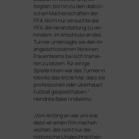
folg­ten; bis hin zu den dia­bo­li­
schen Machenschaften der
FIFA
. Nicht nur ver­such­te die
FIFA
, die Veranstaltung zu ver­
hin­dern, im Anschluss an das
Turnier unter­sag­te sie den ihr
ange­schlos­se­nen Vereinen,
Frauenteams bei sich trai­nie­
ren zu las­sen. Für eini­ge
Spielerinnen war das Turnier in
Mexiko das letz­te Mal, dass sie
pro­fes­sio­nell oder über­haupt
Fußball gespielt haben.“
Hendrike Bake | indiekino
„
Vom Anfang an war uns klar,
dass wir einen Film machen
woll­ten, der nicht nur die
his­to­ri­sche Ungleichheit her­