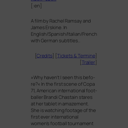
[:en]
A film by Rachel Ramsay and
James Erskine. In
English/Spanish/Italian/French
with German subtitles..
[
Credits
] [
Tickets
&
Termine
]
[
Trailer
]
»
Why haven’t I seen this befo­
re?« In the first sce­ne of Copa
71, American inter­na­tio­nal foot­
bal­ler Brandi Chastain sta­res
at her tablet in ama­ze­ment.
She is wat­ching foo­ta­ge of the
first ever inter­na­tio­nal
women’s foot­ball tour­na­ment