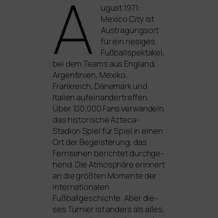
A
ugust 1971:
Mexico City ist
Austragungsort
für ein rie­si­ges
Fußballspektakel,
bei dem Teams aus England,
Argentinien, Mexiko,
Frankreich, Dänemark und
Italien auf­ein­an­der­tref­fen.
Über 100.000 Fans ver­wan­deln
das his­to­ri­sche Azteca-
Stadion Spiel für Spiel in einen
Ort der Begeisterung, das
Fernsehen berich­tet durch­ge­
hend. Die Atmosphäre erin­nert
an die größ­ten Momente der
inter­na­tio­na­len
Fußballgeschichte. Aber die­
ses Turnier ist anders als alles,