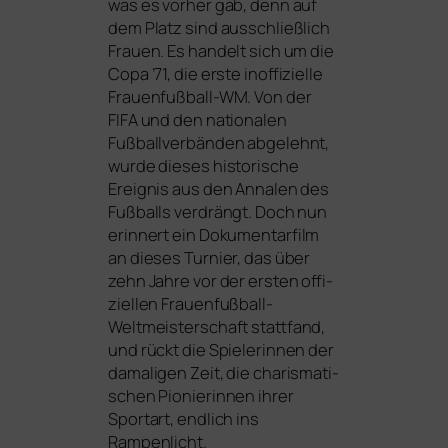
was es vor­her gab, denn auf
dem Platz sind aus­schließ­lich
Frauen. Es han­delt sich um die
Copa ’71, die ers­te inof­fi­zi­el­le
Frauenfußball-WM. Von der
FIFA
und den natio­na­len
Fußballverbänden abge­lehnt,
wur­de die­ses his­to­ri­sche
Ereignis aus den Annalen des
Fußballs ver­drängt. Doch nun
erin­nert ein Dokumentarfilm
an die­ses Turnier, das über
zehn Jahre vor der ers­ten offi­
zi­el­len Frauenfußball-
Weltmeisterschaft statt­fand,
und rückt die Spielerinnen der
dama­li­gen Zeit, die cha­ris­ma­ti­
schen Pionierinnen ihrer
Sportart, end­lich ins
Rampenlicht.