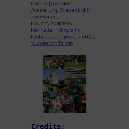
Gallerie
f³
und deren
Ausstellung „
She can kick it
“
zwei wei­te­re
Frauenfußballfime:
Marinette – Kämpferin.
Fußballerin. Legende
und
Das
Wunder von Taipeh
Credits
: