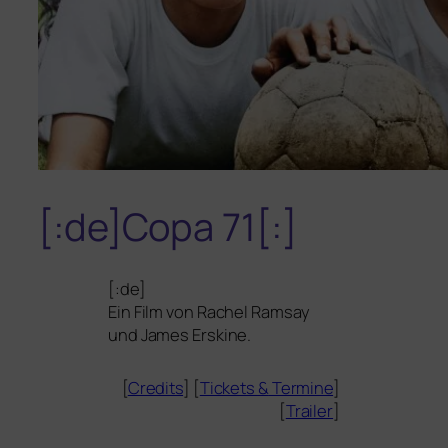
[:de]Copa 71[:]
[:de]
Ein Film von Rachel Ramsay
und James Erskine.
[
Credits
] [
Tickets
&
Termine
]
[
Trailer
]