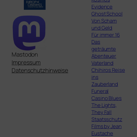
Evidence
Ghost School
Von Scham
und Geld
Für immer 16
Das
geträumte
Mastodon
Abenteuer
Impressum
Vaterland
Chihiros Reise
Datenschutzhinweise
ins
Zauberland
Funeral
Casino Blues
The Lights,
They Fall
Staatsschutz
Films by Jean
Eustache